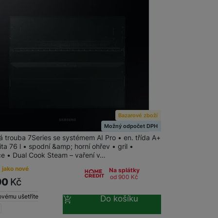
 obsahy nebo reklamy jak
Bazarové zboží
vná trouba Samsung NV7B7997AAK/U3
Možný odpočet DPH
á trouba 7Series se systémem AI Pro • en. třída A+
ta 76 l • spodní &amp; horní ohřev • gril •
e • Dual Cook Steam – vaření v…
 jako nové
Na splátky
od 900
Kč
90
Kč
ovému ušetříte
Do košíku