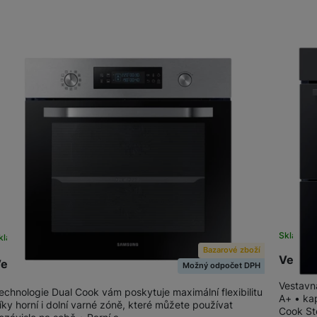
Skladem
kladem
Bazarové zboží
Vesta
estavná trouba Samsung NV70M3541RS/EO
Možný odpočet DPH
Vestavná
echnologie Dual Cook vám poskytuje maximální flexibilitu
A+ • kap
íky horní i dolní varné zóně, které můžete používat
Cook St