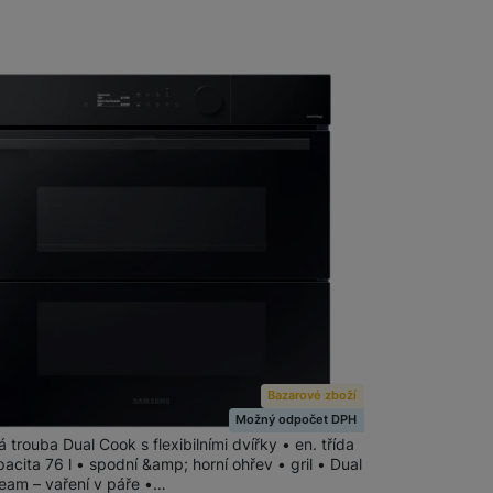
Bazarové zboží
vná trouba Samsung NV7B5775WAK/U3
Možný odpočet DPH
 trouba Dual Cook s flexibilními dvířky • en. třída
acita 76 l • spodní &amp; horní ohřev • gril • Dual
eam – vaření v páře •…