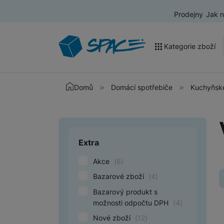
Prodejny
Jak 
Kategorie zboží
Akce a výprodej
Domů
Domácí spotřebiče
Kuchyňské
Mobilní telefony
Nositelná elektronika
Extra
Upřesnit paramet
Televize
V
Akce
(
6
)
Audio
p
Bazarové zboží
(
4
)
s
Domácí spotřebiče
Bazarový produkt s
r
Tablety
možnosti odpočtu DPH
(
4
)
ú
Nové zboží
(
12
)
p
Foto