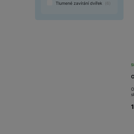
Tlumené zavírání dvířek
(
6
)
Marketingové cookies pou
na našich stránkách, tak n
S
O
O
s