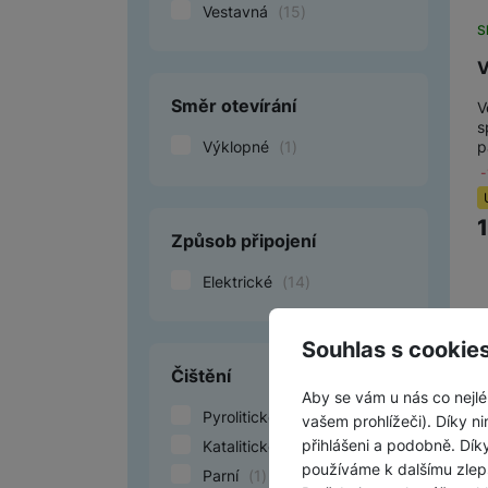
Vestavná
(
15
)
S
V
K
Směr otevírání
V
v
s
r
p
Výklopné
(
1
)
Č
s
Č
Způsob připojení
j
Č
Elektrické
(
14
)
Souhlas s cookie
P
Čištění
Z
Aby se vám u nás co nejlé
v
Pyrolitické
(
9
)
vašem prohlížeči). Díky ni
přihlášeni a podobně. Dí
Katalitické
(
4
)
používáme k dalšímu zlep
Parní
(
1
)