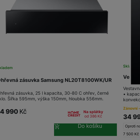
žíváme my nebo naši partneři, abychom vám mohli zobrazit vhodné
a stránkách třetích stran.
Skladem
kladem
Vesta
hřevná zásuvka Samsung NL20T8100WK/UR
Vestavn
hřevná zásuvka, 25 l kapacita, 30-80 C ohřev, černé
• kapaci
klo. Šířka 595mm, výška 150mm, hloubka 556mm.
konvekc
Zánovní -
14 990
Kč
Na splátky
34 9
od 386
Kč
Do košíku
Oproti n
7 500
Kč