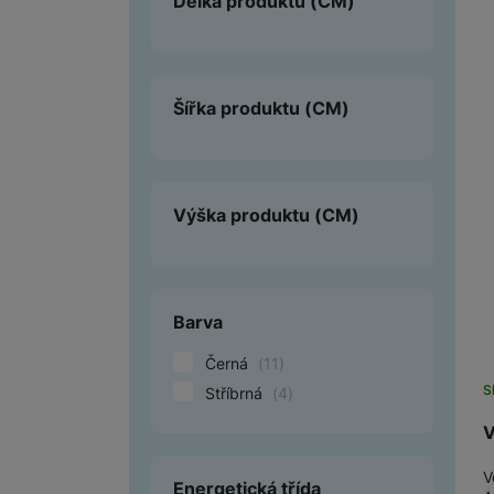
Délka produktu
(CM)
Šířka produktu
(CM)
V
v
P
d
Výška produktu
(CM)
t
Z
r
T
Barva
p
Černá
(
11
)
S
Stříbrná
(
4
)
V
D
V
n
Energetická třída