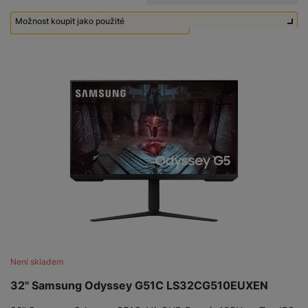
Možnost koupit jako použité
Použité - Zánovní - jako nové
2 390
Kč
Není skladem
32" Samsung Odyssey G51C LS32CG510EUXEN