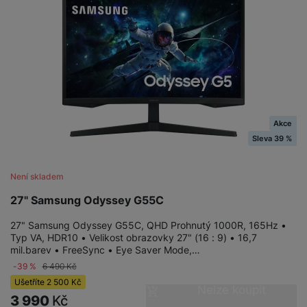
Akce
Sleva 39 %
Není skladem
27" Samsung Odyssey G55C
27" Samsung Odyssey G55C, QHD Prohnutý 1000R, 165Hz •
Typ VA, HDR10 • Velikost obrazovky 27" (16 : 9) • 16,7
mil.barev • FreeSync • Eye Saver Mode,…
-39 %
6 490
Kč
Ušetříte
2 500
Kč
Nelze koupit
3 990
Kč