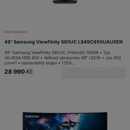
Není skladem
49" Samsung ViewFinity S95UC LS49C950UAUXEN
49" Samsung ViewFinity S95UC, Prohnutý 1000R • Typ
VA,VESA HDR 400 • Velikost obrazovky 49" (32:9) • Jas 350
cd•m² • nastavitelný stojan • 125%…
Nelze koupit
28 990
Kč