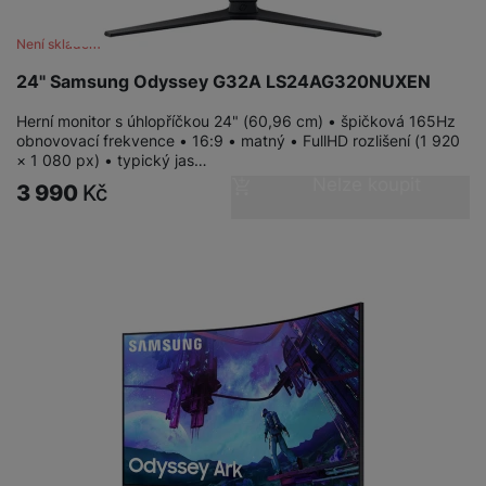
a
n
n
m
a
Není skladem
i
e
bí
c
24" Samsung Odyssey G32A LS24AG320NUXEN
r
je
e
y
ní
Herní monitor s úhlopříčkou 24" (60,96 cm) • špičková 165Hz
m
obnovovací frekvence • 16:9 • matný • FullHD rozlišení (1 920
× 1 080 px) • typický jas…
Nelze koupit
3 990
Kč