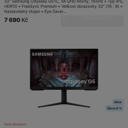
32" Samsung Odyssey G51C, VA QHD Rovný, 165Hz • Typ IPS,
HDR10 • FreeSync Premium • Velikost obrazovky 32" (16 : 9) •
Nastavitelný stojan • Eye Saver…
Nelze koupit
7 690
Kč
Akce
Sleva 8 %
Není skladem