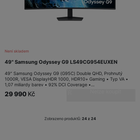
Není skladem
49" Samsung Odyssey G9 LS49CG954EUXEN
49" Samsung Odyssey G9 (G95C) Double QHD, Prohnutý
1000R, VESA DisplayHDR 1000, HDR10+ Gaming • Typ VA •
1,07 miliardy barev • 92% DCI Coverage •…
Nelze koupit
29 990
Kč
Zobrazeno produktů:
z
24