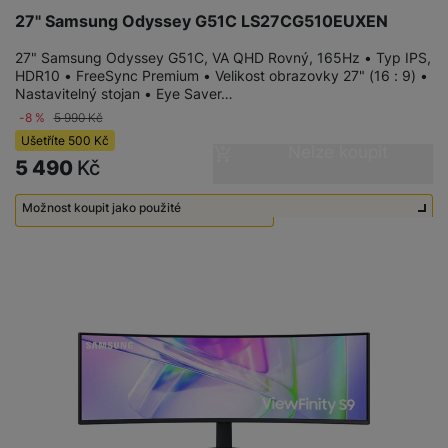
27" Samsung Odyssey G51C LS27CG510EUXEN
27" Samsung Odyssey G51C, VA QHD Rovný, 165Hz • Typ IPS,
HDR10 • FreeSync Premium • Velikost obrazovky 27" (16 : 9) •
Nastavitelný stojan • Eye Saver…
-8 %
5 990
Kč
Ušetříte
500
Kč
Nelze koupit
5 490
Kč
Možnost koupit jako použité
Použité - Zánovní - jako nové
3 190
Kč