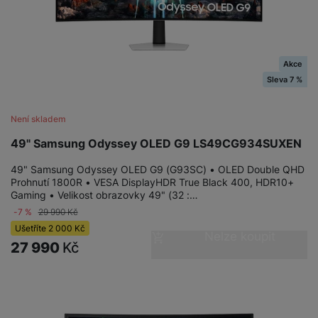
Akce
Sleva 7 %
Není skladem
49" Samsung Odyssey OLED G9 LS49CG934SUXEN
49" Samsung Odyssey OLED G9 (G93SC) • OLED Double QHD
Prohnutí 1800R • VESA DisplayHDR True Black 400, HDR10+
Gaming • Velikost obrazovky 49" (32 :…
-7 %
29 990
Kč
Ušetříte
2 000
Kč
Nelze koupit
27 990
Kč