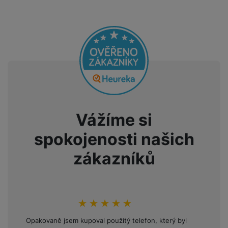
Vážíme si
spokojenosti našich
zákazníků
hodnoceni_zakazniku
100
%
Opakovaně jsem kupoval použitý telefon, který byl