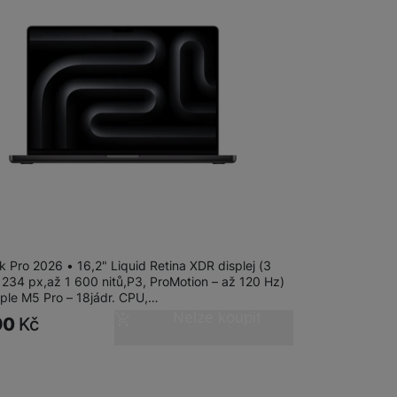
 obsahy nebo reklamy jak
adem
k Pro 16" M5 Pro 18-CPU/20-
4GB/1TB/SB
 Pro 2026 • 16,2" Liquid Retina XDR displej (3
 234 px,až 1 600 nitů,P3, ProMotion – až 120 Hz)
pple M5 Pro – 18jádr. CPU,…
Nelze koupit
90
Kč