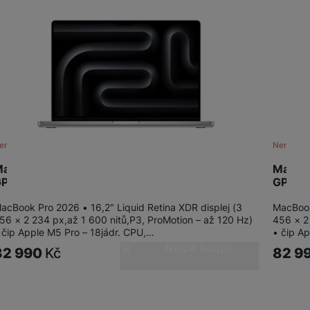
žíváme my nebo naši partneři, abychom vám mohli zobrazit vhodné
a stránkách třetích stran.
ení skladem
Není skl
acBook Pro 16" M5 Pro 18-CPU/20-
MacBoo
PU/24GB/1TB/S
GPU/2
acBook Pro 2026 • 16,2" Liquid Retina XDR displej (3
MacBook
56 × 2 234 px,až 1 600 nitů,P3, ProMotion – až 120 Hz)
456 × 2
 čip Apple M5 Pro – 18jádr. CPU,…
• čip A
Nelze koupit
82 990
Kč
82 9