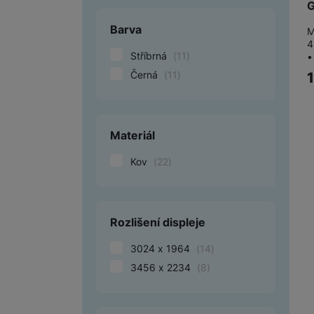
G
Barva
M
4
Stříbrná
(
11
)
•
Černá
(
11
)
Materiál
Kov
(
22
)
Rozlišení displeje
3024 x 1964
(
14
)
3456 x 2234
(
8
)