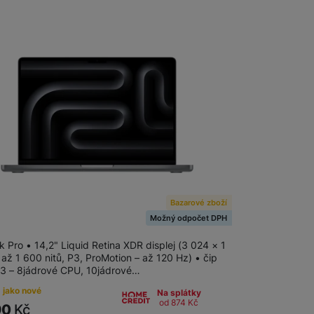
iMac
iMac M4 (2024)
Apple Studio Display
Bazarové zboží
ok Pro 14" M3 8-CPU/10-
6GB/512GB/SG
Možný odpočet DPH
 Pro • 14,2" Liquid Retina XDR displej (3 024 × 1
až 1 600 nitů, P3, ProMotion – až 120 Hz) • čip
3 – 8jádrové CPU, 10jádrové…
 jako nové
Na splátky
od 874
Kč
90
Kč