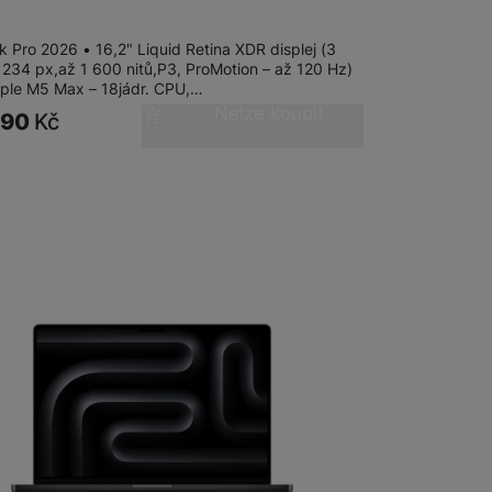
8GB/2TB/SB
 Pro 2026 • 16,2" Liquid Retina XDR displej (3
 234 px,až 1 600 nitů,P3, ProMotion – až 120 Hz)
pple M5 Max – 18jádr. CPU,…
Nelze koupit
990
Kč