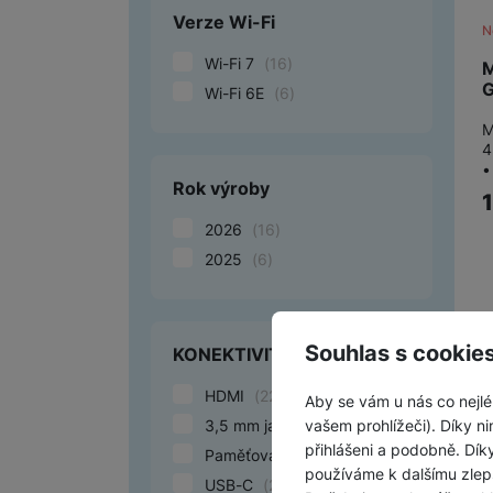
Verze Wi-Fi
N
Wi-Fi 7
(
16
)
M
G
Wi-Fi 6E
(
6
)
M
4
•
Rok výroby
2026
(
16
)
2025
(
6
)
Souhlas s cookie
KONEKTIVITA
HDMI
(
22
)
Aby se vám u nás co nejlé
3,5 mm jack
(
22
)
vašem prohlížeči). Díky ni
přihlášeni a podobně. Dí
Paměťová karta
(
22
)
používáme k dalšímu zlep
USB-C
(
22
)