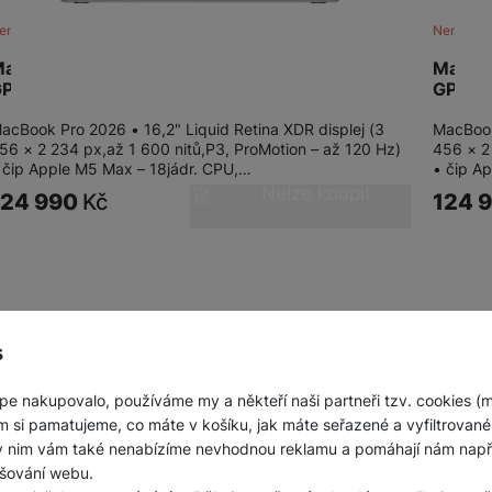
ení skladem
Není skl
acBook Pro 16" M5 Max 18-CPU/32-
MacBo
PU/36GB/2TB/S
GPU/3
acBook Pro 2026 • 16,2" Liquid Retina XDR displej (3
MacBook
56 × 2 234 px,až 1 600 nitů,P3, ProMotion – až 120 Hz)
456 × 2
 čip Apple M5 Max – 18jádr. CPU,…
• čip A
Nelze koupit
124 990
Kč
124 
s
pe nakupovalo, používáme my a někteří naši partneři tzv. cookies (
m si pamatujeme, co máte v košíku, jak máte seřazené a vyfiltrované p
ky nim vám také nenabízíme nevhodnou reklamu a pomáhají nám napřík
šování webu.