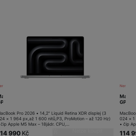
ení skladem
Není skl
acBook Pro 14" M5 Max 18-CPU/32-
MacBo
PU/36GB/2TB/S
GPU/3
acBook Pro 2026 • 14,2" Liquid Retina XDR displej (3
MacBook
24 × 1 964 px,až 1 600 nitů,P3, ProMotion – až 120 Hz)
024 × 1
 čip Apple M5 Max – 18jádr. CPU,…
• čip A
Nelze koupit
114 990
Kč
114 