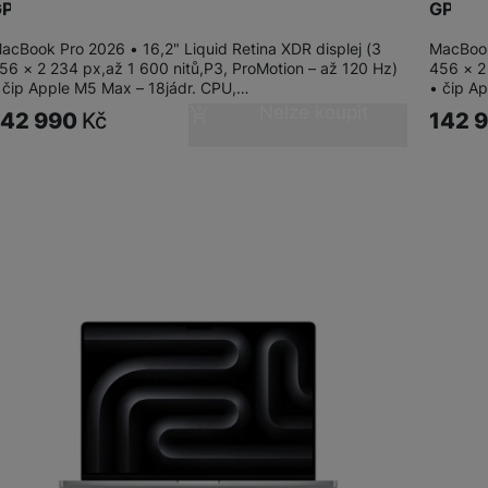
PU/48GB/2TB/S
GPU/4
acBook Pro 2026 • 16,2" Liquid Retina XDR displej (3
MacBook
56 × 2 234 px,až 1 600 nitů,P3, ProMotion – až 120 Hz)
456 × 2
 čip Apple M5 Max – 18jádr. CPU,…
• čip A
Nelze koupit
142 990
Kč
142 