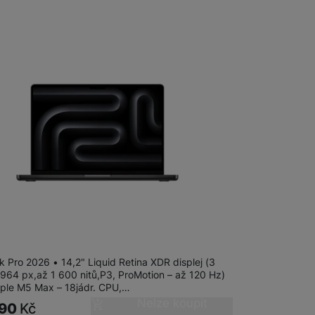
adem
ok Pro 14" M5 Max 18-CPU/32-
6GB/2TB/SB
 Pro 2026 • 14,2" Liquid Retina XDR displej (3
 964 px,až 1 600 nitů,P3, ProMotion – až 120 Hz)
pple M5 Max – 18jádr. CPU,…
Nelze koupit
990
Kč