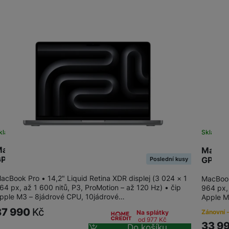
Macbook Pro M3 (2023)
Mac Mini
Mac Studio
kladem
Skladem
acBook Pro 14" M3 8-CPU/10-
MacBo
PU/16GB/512GB/SG
GPU/1
Poslední kusy
Monitory
acBook Pro • 14,2" Liquid Retina XDR displej (3 024 × 1
MacBook
Prohnuté monitory
64 px, až 1 600 nitů, P3, ProMotion – až 120 Hz) • čip
964 px, 
pple M3 – 8jádrové CPU, 10jádrové…
Apple M
Herní monitory
37 990
Kč
Zánovní -
Na splátky
od 977
Kč
33 9
Do košíku