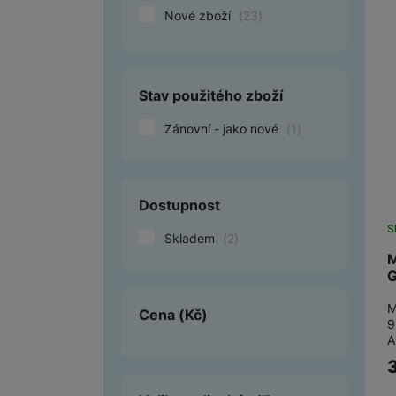
Nové zboží
(
23
)
Smart
Ventilátory
Stav použitého zboží
Počítače a notebooky
Zánovní - jako nové
(
1
)
Herní zóna
Péče o zdraví a tělo
Dostupnost
Příslušenství
S
Skladem
(
2
)
Dárkové poukázky iSpace
M
G
Vrácené zboží
M
Cena
(Kč)
9
A