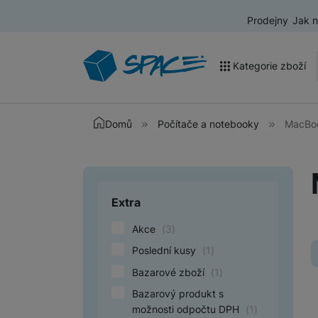
Prodejny
Jak 
Kategorie zboží
Akce a výprodej
Domů
Počítače a notebooky
MacBoo
Mobilní telefony
Nositelná elektronika
Extra
Upřesnit paramet
Televize
Akce
(
3
)
Audio
Poslední kusy
(
1
)
Domácí spotřebiče
Bazarové zboží
(
1
)
Tablety
Bazarový produkt s
možnosti odpočtu DPH
(
1
)
Foto