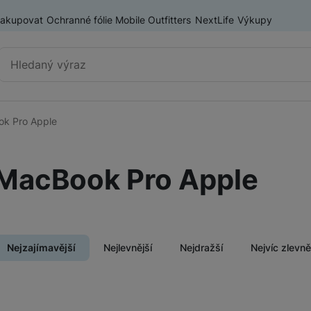
nakupovat
Ochranné fólie Mobile Outfitters
NextLife
Výkupy
Vyhledávání
k Pro Apple
MacBook Neo
MacBook Pro Apple
ry
Nejzajímavější
Nejlevnější
Nejdražší
Nejvíc zlevn
MacBook Pro
MacBook Pro M5 (2026)
Produkty
MacBook Pro M5 (2025)