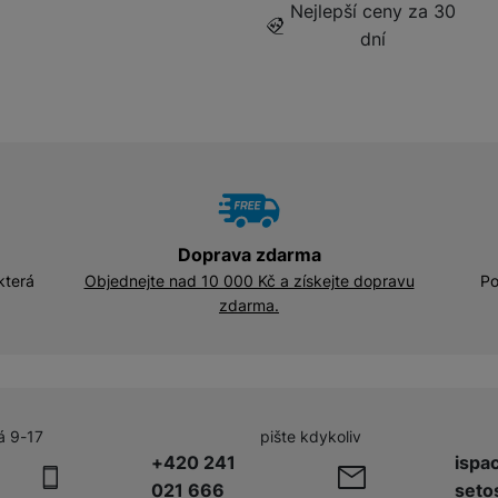
Nejlepší ceny za 30
Smart monitory
Ploché monitory
dní
Širokoúhlé monitory
Doprava zdarma
která
Objednejte nad 10 000 Kč a získejte dopravu
Po
zdarma.
á 9-17
pište kdykoliv
+420 241
ispa
021 666
seto