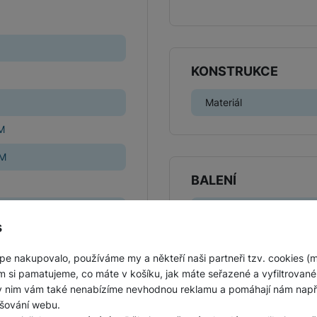
KONSTRUKCE
Materiál
M
CM
BALENÍ
Hmotnost balení
s
Délka balení
pe nakupovalo, používáme my a někteří naši partneři tzv. cookies (
Šířka balení
m si pamatujeme, co máte v košíku, jak máte seřazené a vyfiltrované p
ky nim vám také nenabízíme nevhodnou reklamu a pomáhají nám napřík
Výška balení
šování webu.