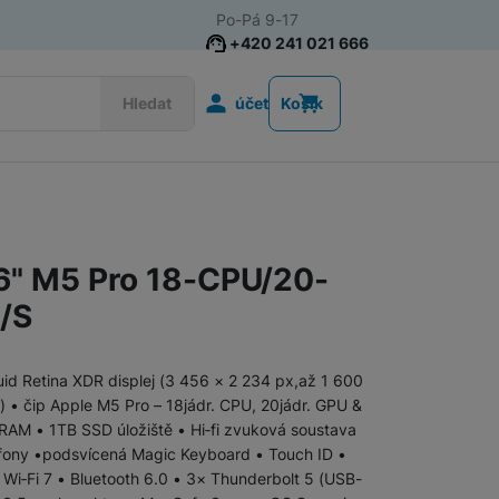
Po-Pá 9-17
+420 241 021 666
Uživatelská s
Hledat
účet
Košík
MacBook Air
MacBook Air M5 (2026)
6" M5 Pro 18-CPU/20-
MacBook Air M4 (2025)
/S
MacBook Air M3 (2024)
id Retina XDR displej (3 456 × 2 234 px,až 1 600
) • čip Apple M5 Pro – 18jádr. CPU, 20jádr. GPU &
Tecno Megabook
 RAM • 1TB SSD úložiště • Hi‑fi zvuková soustava
ofony •podsvícená Magic Keyboard • Touch ID •
i‑Fi 7 • Bluetooth 6.0 • 3× Thunderbolt 5 (USB-