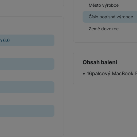
Město výrobce
žíváme my nebo naši partneři, abychom vám mohli zobrazit vhodné
Číslo popisné výrobce
a stránkách třetích stran.
Země dovozce
h 6.0
Obsah balení
• 16palcový MacBook P