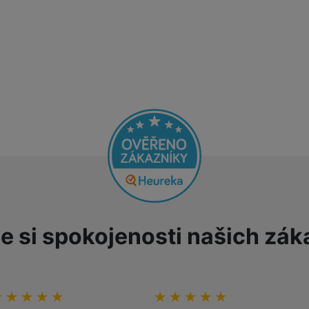
e si spokojenosti našich zák
odnocení zákazníků
00
%
Hodnocení zákazníků
100
%