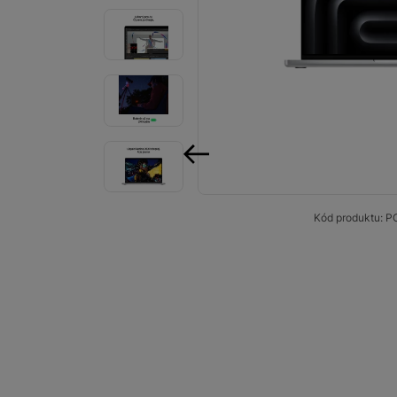
Smart
Ventilátory
Počítače a notebooky
Herní zóna
Péče o zdraví a tělo
předchozí
Příslušenství
Kód produktu:
P
Dárkové poukázky iSpace
Vrácené zboží