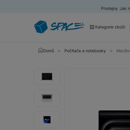
Prodejny
Jak 
Kategorie zboží
Akce a výprodej
Domů
Počítače a notebooky
MacBoo
Mobilní telefony
Fotografie
Fotografie
Nositelná elektronika
Televize
Audio
Domácí spotřebiče
Tablety
Foto