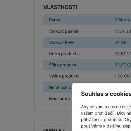
VLASTNOSTI
Barva
Stříbrná
Velikost paměti
1024 GB
Velikost RAM
24 GB
Délka produktu
24,81 C
Šířka produktu
35,57 
Výška produktu
1,68 CM
Hmotnost produktu
2,14 kg
Souhlas s cookie
Mechanika
Ne
Aby se vám u nás co nejlé
vašem prohlížeči). Díky ni
přihlášeni a podobně. Dí
používáme k dalšímu zlep
DISPLEJ