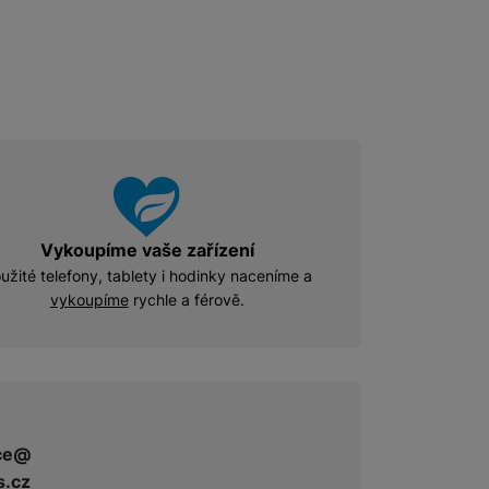
Vykoupíme vaše zařízení
užité telefony, tablety i hodinky naceníme a
vykoupíme
rychle a férově.
ce@
s.cz