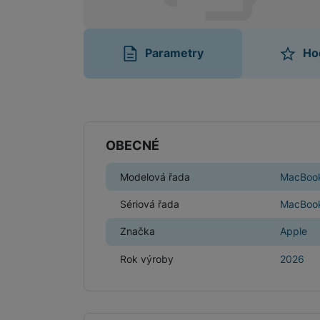
Parametry
Ho
Parametry
OBECNÉ
Modelová řada
MacBook
Sériová řada
MacBook
Značka
Apple
Rok výroby
2026