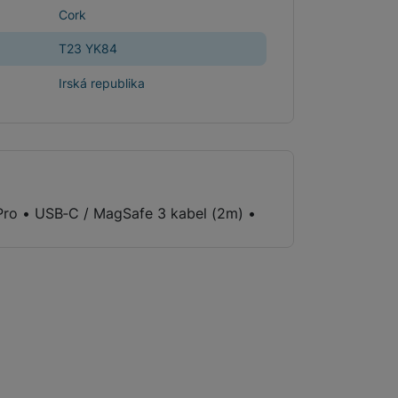
Cork
 obsahy nebo reklamy jak
T23 YK84
Irská republika
ro • USB‑C / MagSafe 3 kabel (2m) •