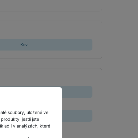
Kov
3,02 kg
39,9 CM
malé soubory, uložené ve
6,14 CM
rodukty, jestli jste
lad i v analýzách, které
29 CM