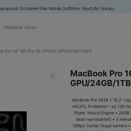
nakupovat
Ochranné fólie Mobile Outfitters
NextLife
Výkupy
Vyhledávání
k Pro 16" M5 Pro 18-CPU/20-GPU/24GB/1TB/S
MacBook Neo
MacBook Pro 1
GPU/24GB/1TB
MacBook Pro 2026 • 16,2" Liqu
nitů,P3, ProMotion – až 120 Hz
MacBook Pro
MacBook Pro M5 (2026)
16jádr. Neural Engine • 24GB
šesti reproduktorů • 3 mikr
12Mpx Center Stage kamera • W
MacBook Pro M5 (2025)