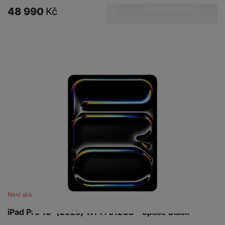
Nelze koupit
48 990
Kč
Není skladem
iPad Pro 13" (2025) Wi‑Fi 512GB - Space Black