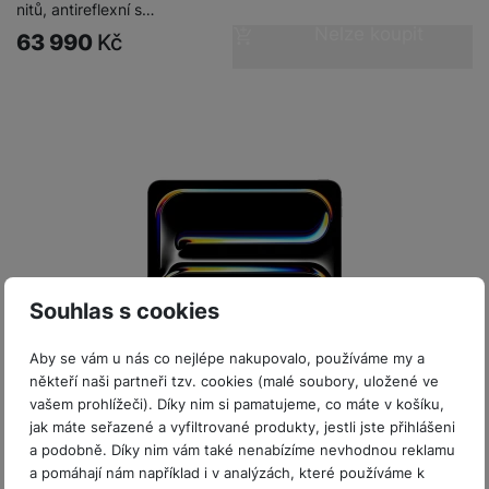
P
d
nitů, antireflexní s…
a
i
d
ří
n
Nelze koupit
m
63 990
Kč
č
i
s
i
ě
e
o
l
c
ť
u
e
o
H
š
P
v
e
e
P
o
é
r
n
ří
u
k
n
s
s
z
a
í
t
l
d
rt
p
v
u
r
y
ř
í
š
a
í
p
e
p
s
Souhlas s cookies
r
n
r
l
o
s
o
u
Aby se vám u nás co nejlépe nakupovalo, používáme my a
A
t
A
š
někteří naši partneři tzv. cookies (malé soubory, uložené ve
ir
v
ir
e
vašem prohlížeči). Díky nim si pamatujeme, co máte v košíku,
P
í
p
n
jak máte seřazené a vyfiltrované produkty, jestli jste přihlášeni
o
p
o
Není skladem
s
a podobně. Díky nim vám také nenabízíme nevhodnou reklamu
d
r
d
t
a pomáhají nám například i v analýzách, které používáme k
iPad Pro 13" (2025) Wi‑Fi 1TB, nanotextura -…
s
o
s