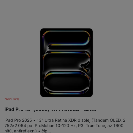
Není skladem
iPad Pro 13" (2025) Wi‑Fi 512GB - Silver
iPad Pro 2025 • 13" Ultra Retina XDR displej (Tandem OLED, 2
752×2 064 px, ProMotion 10-120 Hz, P3, True Tone, až 1600
nitů, antireflexní) • čip…