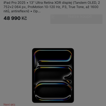
iPad Pro 2025 • 13" Ultra Retina XDR displej (Tandem OLED, 2
752×2 064 px, ProMotion 10-120 Hz, P3, True Tone, až 1600
nitů, antireflexní) • čip…
Nelze koupit
48 990
Kč
Není skladem