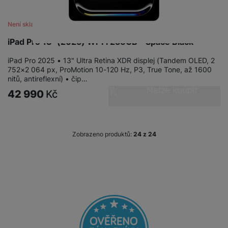
Není skladem
iPad Pro 13" (2025) Wi‑Fi 256GB - Space Black
iPad Pro 2025 • 13" Ultra Retina XDR displej (Tandem OLED, 2
752×2 064 px, ProMotion 10-120 Hz, P3, True Tone, až 1600
nitů, antireflexní) • čip…
Nelze koupit
42 990
Kč
Zobrazeno produktů:
z
24