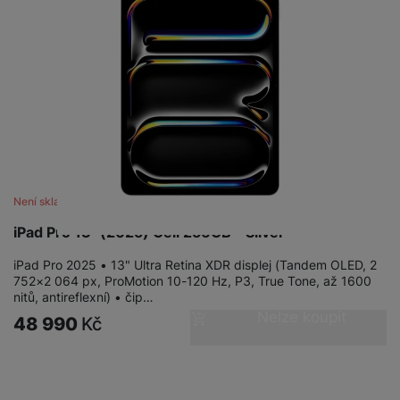
a
n
n
m
a
i
e
bí
c
r
je
e
y
ní
m
Není skladem
iPad Pro 13" (2025) Cell 256GB - Silver
iPad Pro 2025 • 13" Ultra Retina XDR displej (Tandem OLED, 2
752×2 064 px, ProMotion 10-120 Hz, P3, True Tone, až 1600
nitů, antireflexní) • čip…
Nelze koupit
48 990
Kč