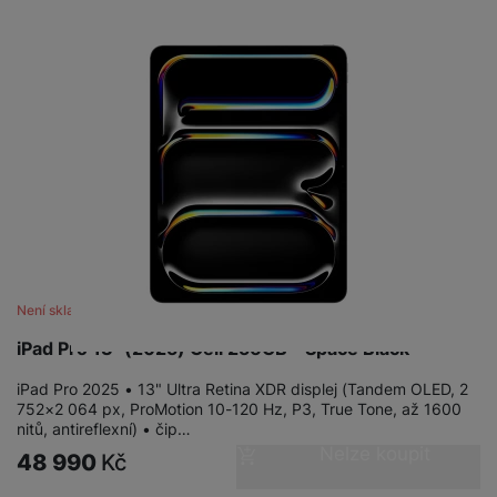
Není skladem
iPad Pro 13" (2025) Cell 256GB - Space Black
iPad Pro 2025 • 13" Ultra Retina XDR displej (Tandem OLED, 2
752×2 064 px, ProMotion 10-120 Hz, P3, True Tone, až 1600
nitů, antireflexní) • čip…
Nelze koupit
48 990
Kč