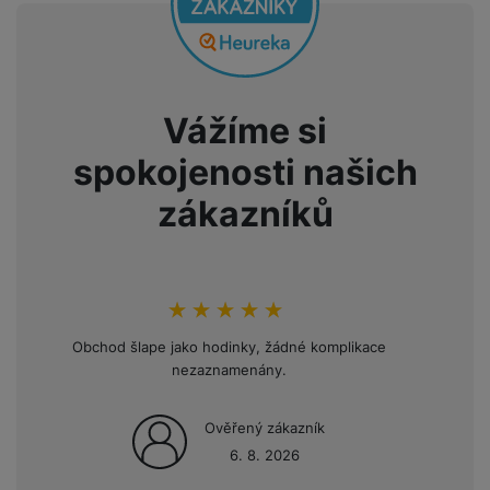
Vážíme si
spokojenosti našich
zákazníků
hodnoceni_zakazniku
100
%
Obchod šlape jako hodinky, žádné komplikace
Opakov
nezaznamenány.
mini
Ověřený zákazník
6. 8. 2026