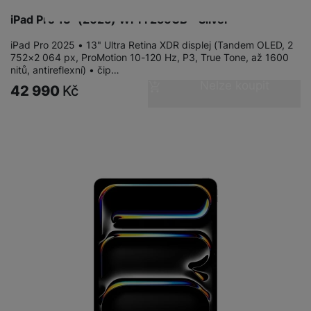
iPad Pro 13" (2025) Wi‑Fi 256GB - Silver
iPad Pro 2025 • 13" Ultra Retina XDR displej (Tandem OLED, 2
752×2 064 px, ProMotion 10-120 Hz, P3, True Tone, až 1600
nitů, antireflexní) • čip…
Nelze koupit
42 990
Kč