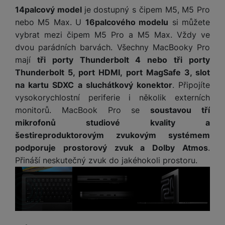
a
m
v
e
P
14palcový model
je dostupný s čipem M5, M5 Pro
bi
a
B
e
e
ř
ln
nebo M5 Max. U
16palcového modelu
si můžete
M
b
e
č
s
í
í
vybrat mezi čipem M5 Pro a M5 Max. Vždy ve
y
a
z
k
ni
s
t
ši
t
d
dvou parádních barvách. Všechny MacBooky Pro
y
c
l
el
a
o
r
mají
tři porty Thunderbolt 4 nebo tři porty
e
u
e
p
h
á
k
Thunderbolt 5, port HDMI, port MagSafe 3, slot
š
f
o
y
t
t
na kartu SDXC a sluchátkový konektor
. Připojíte
e
o
dl
o
a
n
vysokorychlostní periferie i několik externích
n
S
o
v
bl
s
y
monitorů. MacBook Pro se
soustavou tří
l
ž
é
e
t
u
mikrofonů studiové kvality a
k
n
t
P
v
n
šestireproduktorovým zvukovým systémem
y
a
ů
ří
í
e
p
b
podporuje prostorový zvuk a Dolby Atmos
.
m
s
p
č
o
íj
Přináší neskutečný zvuk do jakéhokoli prostoru.
l
r
n
S
d
e
u
o
í
I
m
č
š
A
c
M
y
k
e
p
l
k
š
y
n
p
o
a
s
l
T
n
N
rt