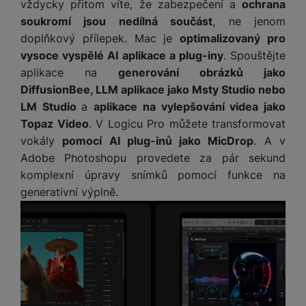
M
vždycky přitom víte, že zabezpečení a
ochrana
e
R
w
ti
ic
soukromí jsou nedílná součást
, ne jenom
á
e
m
H
r
m
r
doplňkový přílepek. Mac je
optimalizovaný pro
é
e
o
e
b
vysoce vyspělé AI aplikace a plug-iny
. Spouštějte
di
r
S
č
a
a
aplikace na
generování obrázků jako
ní
D
k
n
DiffusionBee, LLM aplikace jako Msty Studio nebo
m
X
J
y
k
LM Studio
a
aplikace na vylepšování videa jako
y
C
e
p
y
Topaz Video
. V Logicu Pro můžete transformovat
ši
d
r
p
vokály
pomocí AI plug-inů jako MicDrop
. A v
n
o
r
H
Adobe Photoshopu provedete za pár sekund
o
F
o
e
r
r
d
komplexní úpravy snímků pomocí funkce na
r
á
a
v
generativní výplně.
n
z
m
ě
í
o
e
a
a
v
T
ví
p
é
V
c
o
b
e
č
A
a
z
ít
u
t
a
a
d