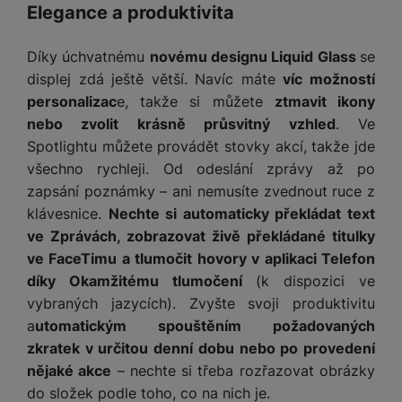
Elegance a produktivita
Díky úchvatnému
novému designu Liquid Glass
se
displej zdá ještě větší. Navíc máte
víc možností
personalizac
e, takže si můžete
ztmavit ikony
nebo zvolit krásně průsvitný vzhled
. Ve
Spotlightu můžete provádět stovky akcí, takže jde
všechno rychleji. Od odeslání zprávy až po
zapsání poznámky – ani nemusíte zvednout ruce z
klávesnice.
Nechte si automaticky překládat text
ve Zprávách, zobrazovat živě překládané titulky
ve FaceTimu a tlumočit hovory v aplikaci Telefon
díky Okamžitému tlumočení
(k dispozici ve
vybraných jazycích). Zvyšte svoji produktivitu
a
utomatickým spouštěním požadovaných
zkratek v určitou denní dobu nebo po provedení
nějaké akce
– nechte si třeba rozřazovat obrázky
do složek podle toho, co na nich je.