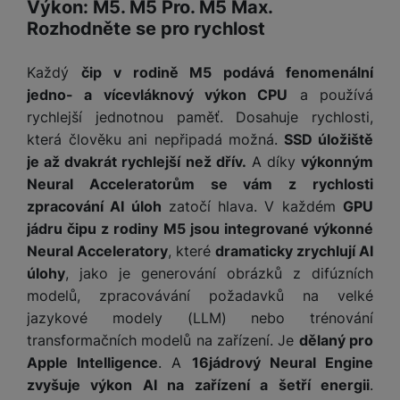
t
Výkon: M5. M5 Pro. M5 Max.
e
r
y
a
y
v
Rozhodněte se pro rychlost
a
bí
K
í
F
c
je
P
a
p
il
k
č
ří
Každý
čip v rodině M5 podává fenomenální
b
r
t
p
k
s
jedno- a vícevláknový výkon CPU
a používá
e
o
r
a
y
l
rychlejší jednotnou paměť. Dosahuje rychlosti,
l
c
y
d
k
u
která člověku ani nepřipadá možná.
SSD úložiště
y
h
y
c
š
K
a
je až dvakrát rychlejší než dřív.
A díky
výkonným
y
h
e
r
r
t
S
Neural Acceleratorům se vám z rychlosti
y
n
y
e
r
o
zpracování AI úloh
zatočí hlava. V každém
GPU
tr
s
t
d
é
ft
ý
t
jádru čipu z rodiny M5 jsou integrované výkonné
k
u
h
w
m
v
Neural Acceleratory
, které
dramaticky zrychlují AI
y
k
o
a
h
í
úlohy
, jako je generování obrázků z difúzních
c
d
r
o
p
A
modelů, zpracovávání požadavků na velké
e
i
e
di
r
d
jazykové modely (LLM) nebo trénování
n
n
o
a
D
k
transformačních modelů na zařízení. Je
dělaný pro
H
k
i
p
i
y
U
Apple Intelligence
. A
16jádrový Neural Engine
á
P
t
s
B
zvyšuje výkon AI na zařízení a šetří energii
.
m
h
é
k
P