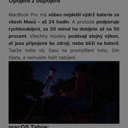
Opojení z odpojení
MacBook Pro má
vůbec nejdelší výdrž baterie ze
všech Maců – až 24 hodin
. A protože
podporuje
rychlonabíjení, za 30 minut ho dobijete až na 50
procent
. Všechny modely
podávají stejný výkon,
ať jsou připojené ke zdroji, nebo běží na baterii
.
Takže máte víc času na promýšlení toho, čím
žijete, a nemusíte řešit nabíjení.
macOS Tahoe: