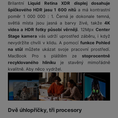
e
l
a
ti
o
Brilantní
Liquid Retina XDR displej dosahuje
j
y
n
e
s
v
k
špičkového HDR jasu 1 600 nitů
a má kontrastní
e
a
s
k
t
y
y
č
s
poměr 1 000 000 : 1. Černá je dokonale temná,
t
o
o
k
u
B
světlá místa jsou jasná a barvy živé, takže
4K
v
h
j
R
y
š
l
í
videa a HDR fotky působí věrněji
. 12Mpx
Center
l
a
o
i
e
e
n
u
Stage kamera
vás udrží uprostřed záběru, i když
F
č
s
N
d
y
t
P
nevydržíte chvíli v klidu. A pomocí
funkce Pohled
ól
k
k
a
y
p
e
ří
ie
na stůl
můžete ukázat svoje pracovní prostředí.
y
y
b
r
r
sl
M
MacBook Pro s pláštěm ze
stoprocentně
D
íj
o
y
u
o
V
F
recyklovaného hliníku
je stavěný mimořádně
ig
e
t
š
bi
y
o
it
K
č
kvalitně. Aby něco vydržel.
a
e
le
s
t
ál
l
k
b
n
O
a
o
ní
á
y
l
st
u
v
p
f
v
d
e
ví
tf
a
o
o
e
o
t
p
it
č
u
t
s
a
y
r
t
e
z
o
n
u
o
e
d
r
Kl
i
t
Dvě úhlopříčky, tři procesory
m
rs
r
á
á
c
a
o