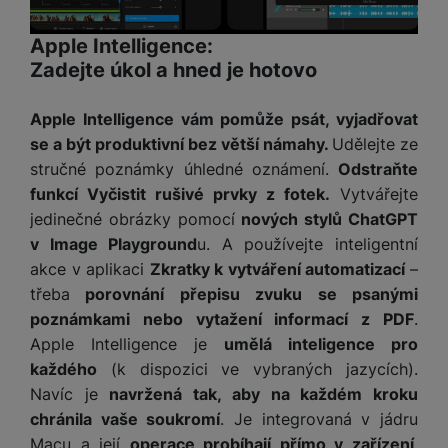
e
ří
č
i
ri
z
o
o
Apple Intelligence:
e
e
v
-
Zadejte úkol a hned je hotovo
ní
é
P
v
s
ří
i
P
Apple Intelligence vám pomůže psát, vyjadřovat
t
sl
d
o
se a být produktivní bez větší námahy.
Udělejte ze
o
u
e
w
l
stručné poznámky úhledné oznámení.
Odstraňte
š
o
e
y
funkcí Vyčistit rušivé prvky z fotek.
Vytvářejte
e
k
r
n
a
b
jedinečné obrázky pomocí
nových stylů ChatGPT
H
st
b
a
v Image Playground
u. A používejte inteligentní
e
ví
e
n
akce v aplikaci
Zkratky k vytváření automatizací
–
r
p
l
k
n
třeba
porovnání přepisu zvuku se psanými
r
y
y
í
poznámkami nebo vytažení informací z PDF
.
o
s
k
Apple Intelligence je
umělá inteligence pro
a
r
l
každého
(k dispozici ve vybraných jazycích).
u
y
á
t
c
Navíc je
navržená tak, aby na každém kroku
v
o
hl
chránila vaše soukromí
. Je integrovaná v jádru
e
k
o
Macu a její
operace probíhají přímo v zařízení
.
s