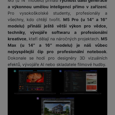
M5 (u 14″ modelu) přináší
rychlost další generace
y
n
k
a
e
t
a výkonnou umělou inteligenci přímo v zařízení
.
a
y
d
r
v
N
Pro vysokoškolské studenty, profesionály a
b
t
í
a
E
íj
P
všechny, kdo chtějí tvořit.
M5 Pro (u 14″ a 16″
o
k
b
x
e
ří
modelu) přináší ještě větší výkon pro vědce,
r
d
íj
t
č
sl
techniky, vývojáře softwaru a profesionální
y
o
e
e
k
u
kreativce
, kteří dělají na náročných projektech.
M5
m
č
r
y
š
B
á
k
Max (u 14″ a 16″ modelu) je náš vůbec
n
(
e
a
c
y
í
nejvyspělejší čip pro profesionální notebook
.
2
n
t
í
H
Dokonale se hodí pro designéry 3D vizuálních
3
st
e
L
m
D
0
ví
efektů, vývojáře AI nebo skladatele filmové hudby.
ri
o
s
D
V
p
e
k
p
d
)
r
a
á
o
is
o
n
t
t
N
k
A
a
o
ř
a
y
p
p
r
e
b
pl
á
y
E
b
íj
e
j
x
i
e
W
P
e
t
č
cí
a