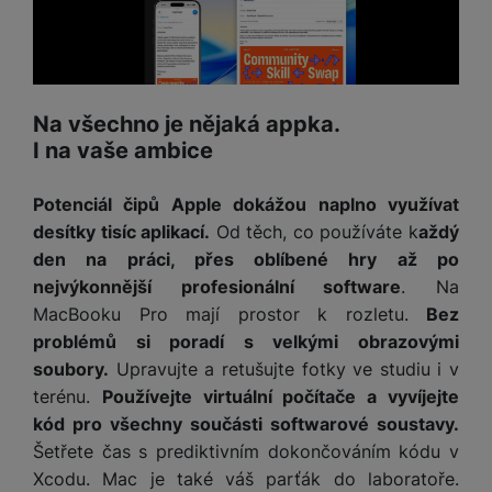
Na všechno je nějaká appka.
I na vaše ambice
Potenciál čipů Apple dokážou naplno využívat
desítky tisíc aplikací.
Od těch, co používáte k
aždý
den na práci, přes oblíbené hry až po
nejvýkonnější profesionální software
. Na
MacBooku Pro mají prostor k rozletu.
Bez
problémů si poradí s velkými obrazovými
soubory.
Upravujte a retušujte fotky ve studiu i v
terénu.
Používejte virtuální počítače a vyvíjejte
kód pro všechny součásti softwarové soustavy.
Šetřete čas s prediktivním dokončováním kódu v
Xcodu. Mac je také váš parťák do laboratoře.