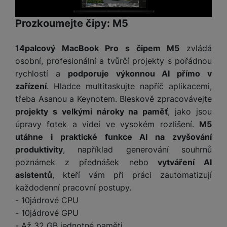
ří
c
e
ů
s
t
s
í
r
m
t
c
Prozkoumejte čipy: M5
l
a
n
oj
h
u
d
P
í
á
P
š
a
ř
14palcový MacBook Pro s čipem M5
zvládá
S
n
P
ří
e
p
í
S
osobní, profesionální a tvůrčí projekty s pořádnou
k
ří
s
n
t
s
D
rychlostí a
podporuje výkonnou AI přímo v
y
sl
l
s
é
l
d
u
u
zařízení
. Hladce multitaskujte napříč aplikacemi,
t
r
u
is
š
š
třeba Asanou a Keynotem. Bleskově zpracovávejte
v
y
š
k
e
e
projekty s velkými nároky na paměť
, jako jsou
í
e
y
n
n
M
p
úpravy fotek a videí ve vysokém rozlišení.
M5
n
st
s
ik
r
S
s
utáhne i praktické funkce AI na zvyšování
ví
t
r
o
S
t
produktivity
, například generování souhrnů
p
v
o
s
D
v
poznámek z přednášek nebo
vytváření AI
r
í
f
p
d
í
asistentů
, kteří vám při práci zautomatizují
o
p
o
o
is
p
M
r
každodenní pracovní postupy.
n
t
k
r
a
o
y
- 10jádrové CPU
ř
y
o
c
l
e
- 10jádrové GPU
a
e
P
b
- Až 32 GB jednotné paměti
u