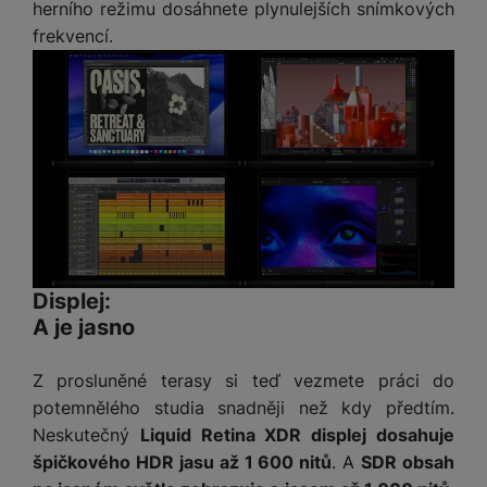
herního režimu dosáhnete plynulejších snímkových
frekvencí.
Displej:
A je jasno
Z prosluněné terasy si teď vezmete práci do
potemnělého studia snadněji než kdy předtím.
Neskutečný
Liquid Retina XDR displej dosahuje
špičkového HDR jasu až 1 600 nitů
. A
SDR obsah