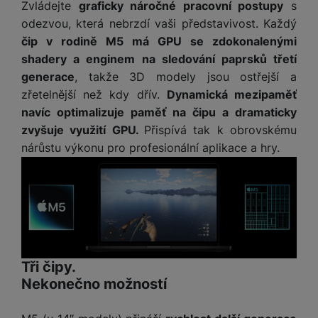
o
Zvládejte
graficky náročné pracovní postupy
s
r
y
ří
K
R
n
y
odezvou, která nebrzdí vaši představivost. Každý
/
s
a
y
e
a
n
l
čip v rodině M5 má GPU se zdokonalenými
b
c
p
o
u
e
shadery a enginem na sledování paprsků třetí
h
P
ř
s
š
l
generace
, takže 3D modely jsou ostřejší a
l
ří
e
i
e
y
o
s
zřetelnější než kdy dřív.
Dynamická mezipaměť
d
č
n
n
l
navíc optimalizuje paměť na čipu a dramaticky
s
R
e
s
a
u
zvyšuje využití GPU.
Přispívá tak k obrovskému
á
e
d
t
b
š
d
d
nárůstu výkonu pro profesionální aplikace a hry.
a
v
íj
e
k
u
t
í
e
n
y
k
p
č
s
P
c
r
F
k
t
T
ří
e
o
l
y
v
e
s
t
a
í
l
l
a
S
s
p
e
u
b
íť
h
r
Tři čipy.
k
š
l
o
d
o
Nekonečno možností
o
e
e
v
i
i
n
n
t
é
s
P
v
s