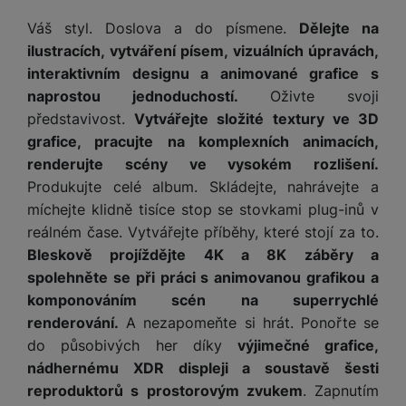
Váš styl. Doslova a do písmene.
Dělejte na
ilustracích, vytváření písem, vizuálních úpravách,
interaktivním designu a animované grafice s
naprostou jednoduchostí.
Oživte svoji
představivost.
Vytvářejte složité textury ve 3D
grafice, pracujte na komplexních animacích,
renderujte scény ve vysokém rozlišení.
Produkujte celé album. Skládejte, nahrávejte a
míchejte klidně tisíce stop se stovkami plug-inů v
reálném čase. Vytvářejte příběhy, které stojí za to.
Bleskově projíždějte 4K a 8K záběry a
spolehněte se při práci s animovanou grafikou a
komponováním scén na superrychlé
renderování.
A nezapomeňte si hrát. Ponořte se
do působivých her díky
výjimečné grafice,
nádhernému XDR displeji a soustavě šesti
reproduktorů s prostorovým zvukem
. Zapnutím