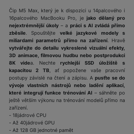
e
služby jako je chat a podobně.
l
v
n
Čip M5 Max, který je k dispozici u 14palcového i
e
l
st
v
Tyto cookies nám umožňují měření výkonu našeho webu i
16palcového MacBooku Pro, je
jako dělaný pro
a
ví
Marketingové
Marketingové
-
abychom vás neobtěžovali nevhodnou
i
našich reklamních kampaní. Jejich pomocí určujeme počet
d
nejextrémnější úkoly
– a
práci s AI zvládá přímo
k
reklamou
.
návštěv a zdroje návštěv našich internetových stránek. Data
z
a
zběsile
. Spouštějte
velké jazykové modely s
v
Povoleno
získaná pomocí těchto cookies zpracováváme souhrnně a
e
č
y
miliardami parametrů přímo na zařízení
. Hravě
anonymně, takže nejsme schopni identifikovat konkrétní
e
s
vytvářejte do detailu vykreslené vizuální efekty,
P
uživatele našeho webu.
D
a
Marketingové cookies používáme my nebo naši partneři,
o
3D animace, filmovou hudbu nebo postprodukci
H
á
v
abychom vám mohli zobrazit vhodné obsahy nebo reklamy jak
w
e
8K vide
a. Nechte
rychlejší SSD úložiště s
l
na našich stránkách, tak na stránkách třetích stran.
a
e
r
kapacitou 2 TB
, ať popožene vaše pracovní
k
č
r
n
o
postupy závislé na čtení a zápisu. A
pusťte se do
ů
b
í
v
vývoje vlastních nástrojů nebo ladění aplikací,
m
a
sl
é
které integrují funkce trénování AI
– sáhněte po
n
u
o
ještě větším výkonu na trénování modelů přímo na
k
c
v
y
zařízení.
h
l
- 18jádrové CPU
á
a
P
t
B
- Až 40jádrové GPU
d
a
k
e
- Až 128 GB jednotné pamět
a
m