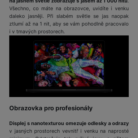
na jasném světle zobrazuje s jasem až 1 000 nitů
.
Všechno, co máte na obrazovce, uvidíte i venku
daleko jasněji. Při slabém světle se jas naopak
ztlumí až na 1 nit, aby se vám pohodlně pracovalo
i v tmavých prostorech.
Obrazovka pro profesionály
Displej s nanotexturou omezuje odlesky a odrazy
(
-19
69 99
%
)
0
Kč
Původní cena
Nelze koupit
v jasných prostorech vevnitř i venku na naprosté
56 990
Kč