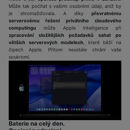
a
n
Může tak počítat s vašimi osobními údaji, aniž by
n
m
a
i
je shromažďovala. A díky
převratnému
e
bí
c
serverovému řešení privátního cloudového
r
je
e
computingu
může Apple Intelligence při
y
ní
zpracování složitějších požadavků sahat po
m
větších serverových modelech
, které běží na
čipech Apple. Přitom neustále chrání vaše
soukromí.
Baterie na celý den.