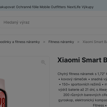
nakupovat
Ochranné fólie Mobile Outfitters
NextLife
Výkupy
Vyhledávání
hodinky a fitness náramky
Fitness náramky
Xiaomi Smart B
Chytré hodinky a fitness
Chytré hodinky
náramky
Xiaomi Smart B
Fitness náramky
Chytrý fitness náramek s 1,72"
• kovový rámeček • snadná vý
• 150+ sportovních režimů • m
výdrž baterie až 21 dní, s Alw
200 různých barevných cife
gyroskop, elektronický kompas
Fitness 