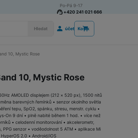
Po-Pá 9-17
+420 241 021 666
Uživatelská s
Hledat
účet
Košík
and 10, Mystic Rose
Chytré prsteny
and 10, Mystic Rose
 60Hz AMOLED displejem (212 × 520 px), 1500 nitů
měna barevných řemínků • senzor okolního světla
ěření tepu, SpO2, spánku, stresu, menstr. cyklu •
ays-On 9 dní • plně nabité během 1 hod. • více než
rníků • celodenní monitorování • akcelerometr,
, PPG senzor • voděodolnost 5 ATM • aplikace Mi
• HyperOS 2.0 • Android/iOS