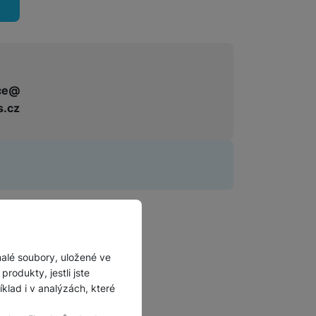
ce@
s.cz
malé soubory, uložené ve
rodukty, jestli jste
lad i v analýzách, které