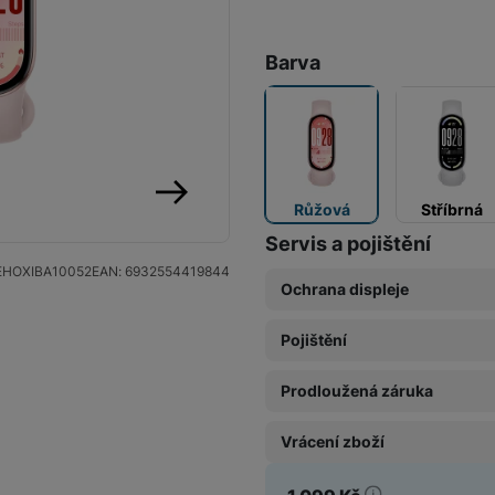
Barva
Růžová
Stříbrná
následující
Servis a pojištění
EHOXIBA10052
EAN:
6932554419844
Ochrana displeje
Pojištění
Základní fólie (Neviditeln
599
Kč
Prodloužená záruka
Pojištění Space care 1 rok
219
Kč
Vrácení zboží
Prodloužená záruka 1 rok
189
Kč