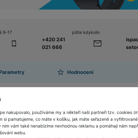
á 9-17
pište kdykoliv
+420 241
ispa
021 666
seto
Parametry
Hodnocení
ktu
s
art Band 10, růžová
 a elegantním designem
pe nakupovalo, používáme my a někteří naši partneři tzv. cookies (
m si pamatujeme, co máte v košíku, jak máte seřazené a vyfiltrované p
px, jas až 1 500 nitů, jen 2mm rámečky
ky nim vám také nenabízíme nevhodnou reklamu a pomáhají nám napřík
, běžecké kurzy a další funkce
šování webu.
ání