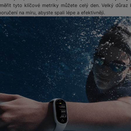
měřit tyto klíčové metriky můžete celý den. Velký důraz 
ručení na míru, abyste spali lépe a efektivněji.
žíváme my nebo naši partneři, abychom vám mohli zobrazit vhodné
a stránkách třetích stran.