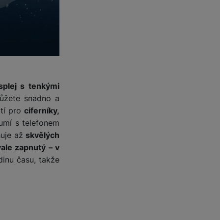
plej s tenkými
žete snadno a
atí pro
ciferníky,
umí s telefonem
uje až
skvělých
ale zapnutý – v
dinu času, takže