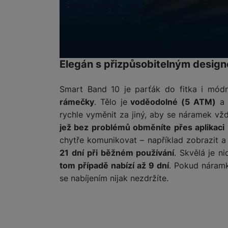
Elegán s přizpůsobitelným desig
Smart Band 10 je parťák do fitka i módn
rámečky
. Tělo je
voděodolné (5 ATM)
a 
rychle vyměnit za jiný, aby se náramek vž
jež bez problémů obměníte přes aplikaci 
chytře komunikovat – například zobrazit 
21 dní
při běžném používání
. Skvělá je n
tom případě nabízí až 9 dní
. Pokud náramk
se nabíjením nijak nezdržíte.