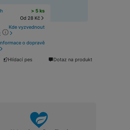
cení zboží
ky
t
ch
> 5 ks
Od 28 Kč
Kde vyzvednout
t
Informace o dopravě
Hlídací pes
Dotaz na produkt