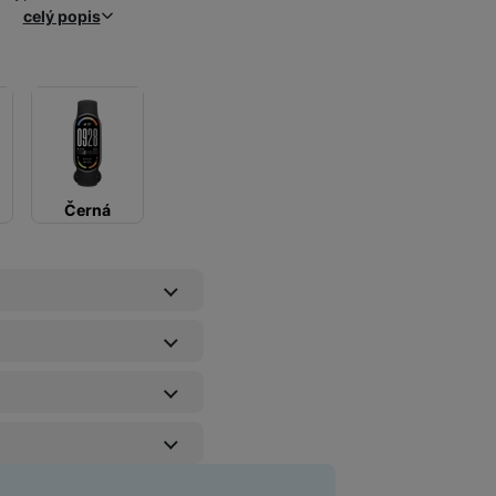
celý popis
Černá
Ochranná fólie Original chrání displej i tělo
á ochrana displeje)
Pojištění kryje náhodné poškození výrobku, krádež nebo loupež
Prodloužená záruka kryje vady zařízení nad rámec zákonné záru
Prodloužená možnost vrácení zboží do 60 dnů více 
Pojištění kryje náhodné poškození výrobku, krádež nebo loup