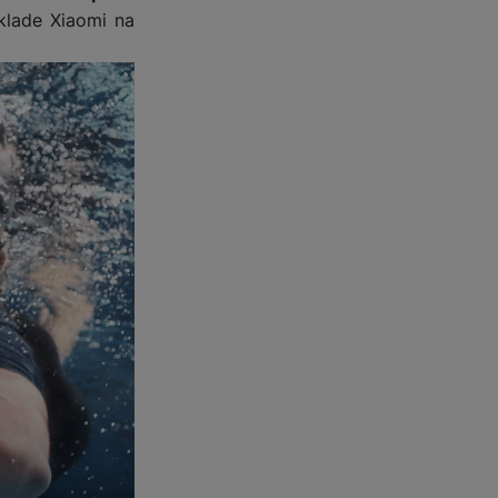
klade Xiaomi na
 obsahy nebo reklamy jak