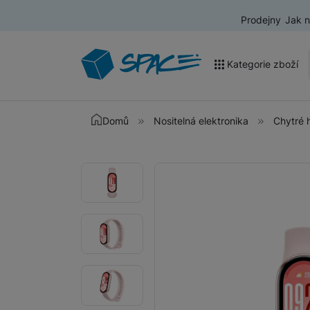
Prodejny
Jak 
Kategorie zboží
Akce a výprodej
Domů
Nositelná elektronika
Chytré 
Mobilní telefony
Fotografie
Fotografie
Nositelná elektronika
Televize
Audio
Domácí spotřebiče
Tablety
Foto