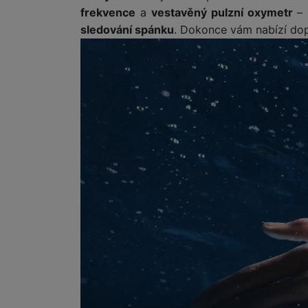
frekvence
a
vestavěný pulzní oxymetr
– 
sledování spánku
. Dokonce vám nabízí dopo
Marketingové cookies pou
na našich stránkách, tak n