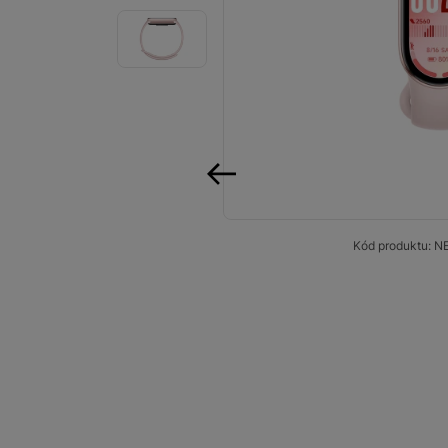
Smart
Ventilátory
Počítače a notebooky
Herní zóna
Péče o zdraví a tělo
předchozí
Příslušenství
Kód produktu:
N
Dárkové poukázky iSpace
Vrácené zboží