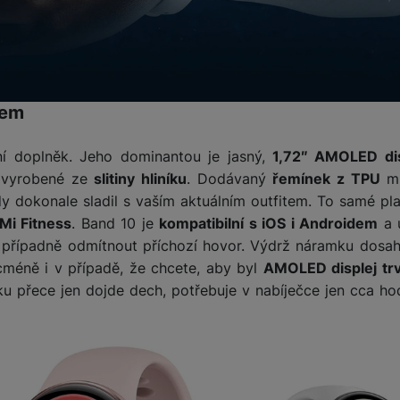
nem
í doplněk. Jeho dominantou je jasný,
1,72″ AMOLED dis
vyrobené ze
slitiny hliníku
. Dodávaný
řemínek z TPU
mů
dy dokonale sladil s vaším aktuálním outfitem. To samé pl
Mi Fitness
. Band 10 je
kompatibilní s iOS i Androidem
a 
a případně odmítnout příchozí hovor. Výdrž náramku dosah
icméně i v případě, že chcete, aby byl
AMOLED displej trv
u přece jen dojde dech, potřebuje v nabíječce jen cca ho