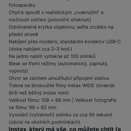
a
m
v
e
fotoaparátu
P
bi
a
B
e
e
ř
ln
Chytrá spoušť s realistickým „cvaknutím“ a
M
b
e
č
s
í
í
možností ostření (poloviční stisknutí)
y
a
z
k
ni
s
t
Odnímatelná krytka objektivu; selfie zrcátko na
ši
t
d
y
c
l
el
a
o
r
přední straně
e
u
e
p
h
á
Nabíjení přes moderní, standardní konektor USB-C
k
š
f
o
y
t
t
(doba nabíjení cca 2–3 hod.)
e
o
dl
o
a
Na jedno nabití vytiskne až 100 snímků
n
n
S
o
v
bl
s
Blesk se třemi režimy (automatický, zapnutý,
y
l
ž
é
e
t
u
vypnutý)
k
n
t
P
v
n
Otvor se závitem umožňující připojení stativu
y
a
ů
ří
í
e
p
b
Tiskne na širokoúhlé filmy Instax WIDE (dvakrát
m
s
p
č
o
íj
širší než běžný Instax mini)
l
r
n
S
d
e
Velikost filmu: 108 × 86 mm | Velikost fotografie
u
o
í
I
m
č
š
na filmu: 99 × 62 mm
A
c
M
y
k
e
p
Vyvolání (vytisknutí) snímku za cca 90 sekund
l
k
š
y
n
p
(závisí na okolních podmínkách)
o
a
s
l
T
n
N
Instax, který má vše, co můžete chtít (a
rt