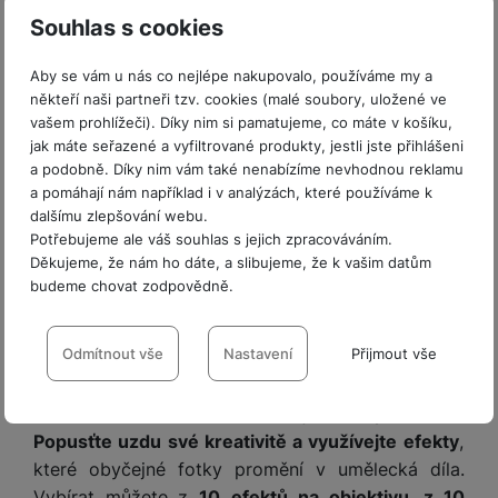
ří
c
(digitálně orámované a kreativně vylepšené).
e
ů
s
t
Souhlas s cookies
s
í
Navíc se dá
fotoaparát přes telefon na dálku
r
m
t
c
l
a
n
ovládat
.
oj
h
u
d
Aby se vám u nás co nejlépe nakupovalo, používáme my a
P
í
á
P
š
někteří naši partneři tzv. cookies (malé soubory, uložené ve
a
ř
S
n
P
ří
e
vašem prohlížeči). Díky nim si pamatujeme, co máte v košíku,
p
í
S
k
ří
s
jak máte seřazené a vyfiltrované produkty, jestli jste přihlášeni
n
t
s
D
y
sl
l
a podobně. Díky nim vám také nenabízíme nevhodnou reklamu
s
é
l
d
u
u
a pomáhají nám například i v analýzách, které používáme k
t
r
u
is
š
š
dalšímu zlepšování webu.
v
y
š
k
e
e
Potřebujeme ale váš souhlas s jejich zpracováváním.
í
e
y
n
n
Děkujeme, že nám ho dáte, a slibujeme, že k vašim datům
M
p
n
st
s
budeme chovat zodpovědně.
ik
r
S
s
ví
t
r
o
S
t
Nastavení souhlasů s kategoriemi
Nekonečná kreativita díky zábavným
p
v
o
s
D
v
cookies
Odmítnout vše
Nastavení
Přijmout vše
filtrům
r
í
f
p
d
í
o
p
o
o
is
p
Technické
Technické
-
bez těchto cookies náš web nebude fungovat
.
M
r
n
WIDE Evo umí mnohem víc než jen zachytit realitu.
t
k
r
VŽDY AKTIVNÍ
a
o
y
Popusťte uzdu své kreativitě a využívejte efekty
,
ř
y
o
c
l
e
které obyčejné fotky promění v umělecká díla.
a
e
Technické cookies umožňují váš průchod nákupním košíkem,
P
b
u
Vybírat můžete
z
10 efektů na objektivu, z 10