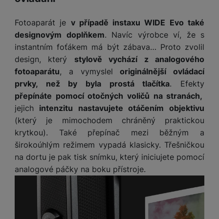
v
p
í
r
Fotoaparát je
v případě instaxu WIDE Evo také
a
P
designovým doplňkem
. Navíc výrobce ví, že s
H
č
ř
instantním foťákem má být zábava… Proto zvolil
e
k
í
r
design, který
stylově vychází z analogového
y
s
ní
fotoaparátu
, a vymyslel
originálnější ovládací
a
l
m
s
prvky, než by byla prostá tlačítka
. Efekty
u
o
u
přepínáte pomocí otočných voličů na stranách,
š
ni
š
e
jejich
intenzitu nastavujete otáčením objektivu
t
i
n
(který je mimochodem chráněný praktickou
o
č
s
krytkou). Také přepínač mezi běžným a
r
k
t
y
širokoúhlým režimem vypadá klasicky. Třešničkou
y
v
na dortu je pak tisk snímku, který iniciujete pomocí
í
H
P
analogové páčky na boku přístroje.
p
e
ří
r
r
sl
o
n
u
t
í
š
e
o