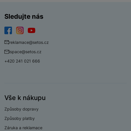
Sledujte nás
Vstupy/výstupy
Audio/Video
USB-C
Facebook
Instagram
YouTube
reklamace@setos.cz
ispace@setos.cz
+420 241 021 666
Procesor a paměť
Podporované
JPEG, PNG, HEIF
formáty
Vše k nákupu
Způsoby dopravy
Obsah balení
Způsoby platby
Krytka objektivu, USB kabel, manuál
Záruka a reklamace