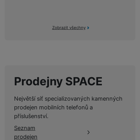
DISPLEJ
Zobrazit všechny
Úhlopříčka displeje
3,5 "
OBJEKTIV
Prodejny SPACE
Nejkratší zaostřitelná
10 CM
vzdálenost
Největší síť specializovaných kamenných
Min. ohnisková
prodejen mobilních telefonů a
38 MM
vzdálenost
příslušenství.
Max. ohnisková
16 MM
Seznam
vzdálenost
prodejen