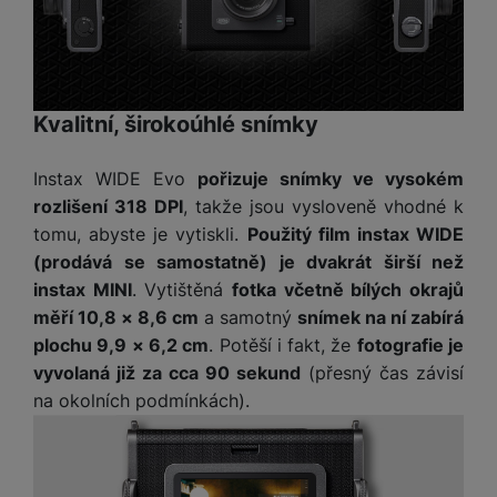
o
r
y
ří
K
R
n
y
/
s
a
y
e
a
n
l
b
c
p
o
u
e
h
P
ř
s
š
l
l
ří
Kvalitní, širokoúhlé snímky
e
i
e
y
o
s
d
č
n
n
l
Instax WIDE Evo
pořizuje snímky ve vysokém
s
R
e
s
a
u
á
e
rozlišení 318 DPI
, takže jsou vysloveně vhodné k
d
t
b
š
d
d
a
tomu, abyste je vytiskli.
Použitý film instax WIDE
v
íj
e
k
u
t
í
(prodává se samostatně) je dvakrát širší než
e
n
y
k
p
instax MINI
. Vytištěná
fotka včetně bílých okrajů
č
s
P
c
r
F
k
t
měří 10,8 × 8,6 cm
a samotný
snímek na ní zabírá
T
ří
e
o
l
y
v
plochu 9,9 × 6,2 cm
. Potěší i fakt, že
fotografie je
e
s
t
a
í
l
l
vyvolaná již za cca 90 sekund
(přesný čas závisí
a
S
s
p
e
u
na okolních podmínkách).
b
íť
h
r
k
š
l
o
d
o
o
e
e
v
i
i
n
n
t
é
s
P
v
s