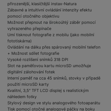
e
l
a
ti
o
přirozenější, klasičtější instax-Natura
j
y
n
e
s
v
k
e
a
Zábavné a intuitivní ovládání intenzity efektu
s
k
t
y
y
č
s
pomocí otočného objektivu
t
o
o
k
u
B
v
Možnost přepnout na širokoúhlý záběr pomocí
h
j
R
y
š
l
í
l
a
o
vyhrazeného přepínače
i
e
e
n
u
Umí tisknout fotografie z mobilu (jako mobilní
F
č
s
N
d
y
t
P
ól
fototiskárna)
k
k
a
y
p
e
ří
ie
Ovládání na dálku přes spárovaný mobilní telefon
y
y
b
r
r
sl
M
+ Možnost sdílet fotografie
D
íj
o
y
u
o
V
F
ig
e
Vysoké rozlišení snímků 318 DPI
t
š
bi
y
o
it
K
č
Slot na paměťovou kartu microSD umožňuje
a
e
le
s
t
ál
l
k
b
digitální zálohování fotek
n
O
a
o
ní
á
y
l
st
Interní paměť na cca 45 snímků, stovky v případě
u
v
p
f
v
d
e
ví
tf
použití microSD karty
a
o
o
e
o
t
p
it
č
Kvalitní, 3,5″ TFT LCD displej s realistickým
u
t
s
a
y
r
t
e
z
náhledem fotky
o
n
u
o
e
d
Stylový design ve stylu analogového fotoaparátu
r
Kl
i
t
m
rs
r
á
á
c
a
Tisk pomocí otočné analogové páčky na boku
o