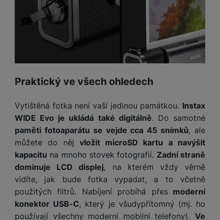
e
l
v
n
e
l
st
v
a
ví
i
d
k
z
a
v
e
č
y
e
s
P
Praktický ve všech ohledech
D
a
o
H
á
v
w
e
Vytištěná fotka není vaší jedinou památkou.
Instax
l
a
e
r
k
WIDE Evo je ukládá také digitálně
. Do samotné
č
r
n
o
paměti fotoaparátu se vejde cca 45 snímků
, ale
ů
b
í
v
m
můžete do něj
vložit microSD kartu a navýšit
a
sl
é
kapacitu
na mnoho stovek fotografií.
Zadní straně
n
u
o
k
dominuje LCD displej
, na kterém vždy věrně
c
v
y
h
vidíte, jak bude fotka vypadat, a to včetně
l
á
použitých filtrů. Nabíjení probíhá přes
moderní
a
P
t
B
d
konektor USB-C
, který je všudypřítomný (mj. ho
a
k
e
a
používají všechny moderní mobilní telefony).
Ve
m