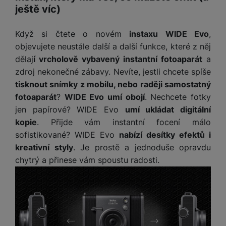
t
e
r
y
a
ještě víc)
y
v
a
bí
K
í
F
c
je
P
Když si čtete o novém
instaxu WIDE Evo
,
a
p
il
k
č
ří
b
objevujete neustále další a další funkce, které z něj
r
t
p
k
s
e
o
dělaj
í vrcholově vybavený instantní fotoaparát
a
r
a
y
l
l
c
y
zdroj nekonečné zábavy. Nevíte, jestli chcete spíše
d
k
u
y
h
tisknout snímky z mobilu, nebo raději samostatný
y
c
š
K
a
y
h
e
fotoaparát
?
WIDE Evo umí obojí
. Nechcete fotky
r
r
t
S
y
n
jen papírové? WIDE Evo
umí ukládat digitální
y
e
r
o
tr
s
kopie
. Přijde vám instantní focení málo
t
d
é
ft
ý
t
k
sofistikované? WIDE Evo
nabízí desítky efektů i
u
h
w
m
v
y
k
o
kreativní styly
. Je prostě a jednoduše opravdu
a
h
í
c
d
r
chytrý a přinese vám spoustu radosti.
o
p
A
e
i
e
di
r
d
n
n
o
a
D
k
H
k
i
p
i
y
U
á
P
t
s
B
m
h
é
k
P