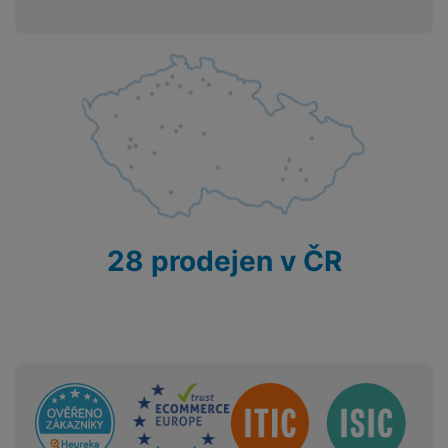
Stabilizace objektivu
Ne
KONEKTIVITA
Verze bluetooth
Bluetooth 5.1
Typ paměťové karty
SD, SDHC
28 prodejen v ČR
SNÍMAČ
Minimální ISO
1600
Maximální ISO
100
Sdružení
Stabilizace snímače
Ne