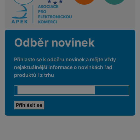
BALENÍ
Odběr novinek
Hmotnost balení
848 g
Délka balení
16,5 CM
Přihlaste se k odběru novinek a mějte vždy
Šířka balení
16 CM
nejaktuálnější informace o novinkách řad
produktů i z trhu
Výška balení
10,5 CM
LEGISLATIVNÍ POŽADAVKY
Název výrobce
FUJIFILM