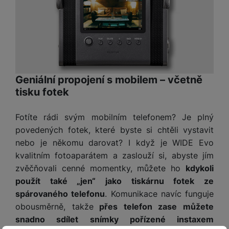
y
n
k
a
e
t
a
y
d
r
v
N
b
t
í
a
E
íj
P
o
k
b
x
e
ří
r
d
íj
t
č
sl
y
o
e
e
k
u
m
č
Geniální propojení s mobilem – včetně
r
y
š
B
á
k
n
tisku fotek
(
e
a
c
y
í
2
n
t
í
H
3
st
Fotíte rádi svým mobilním telefonem? Je plný
e
L
m
D
0
ví
ri
povedených fotek, které byste si chtěli vystavit
o
s
D
V
p
e
nebo je někomu darovat? I když je WIDE Evo
k
p
d
)
r
a
á
kvalitním fotoaparátem a zaslouží si, abyste jím
o
is
o
n
t
t
zvěčňovali cenné momentky, můžete ho
kdykoli
N
k
A
a
o
ř
a
y
použít také „jen“ jako tiskárnu fotek ze
p
p
r
e
b
spárovaného telefonu
. Komunikace navíc funguje
pl
á
y
E
b
íj
e
obousměrně, takže
přes telefon zase můžete
j
x
i
e
W
P
snadno sdílet snímky pořízené instaxem
e
t
č
cí
a