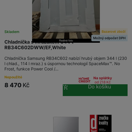
Bazarové zboží
Skladem
Možný odpočet DPH
Chladnička s mrazákem 344 ℓ
RB34C602DWW/EF,White
Chladnička Samsung RB34C602 nabízí hrubý objem 344 l (230
l chlad., 114 l mraz.) s úspornou technologií SpaceMax™. No
Frost, funkce Power Cool /…
Nepoužité
Na splátky
od 218
Kč
8 470
Kč
Do košíku