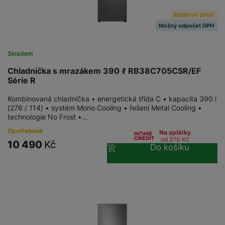
Bazarové zboží
Možný odpočet DPH
Skladem
Chladnička s mrazákem 390 ℓ RB38C705CSR/EF
Série R
Kombinovaná chladnička • energetická třída C • kapacita 390 l
(276 / 114) • systém Mono Cooling • řešení Metal Cooling •
technologie No Frost •…
Opotřebené
Na splátky
od 270
Kč
10 490
Kč
Do košíku