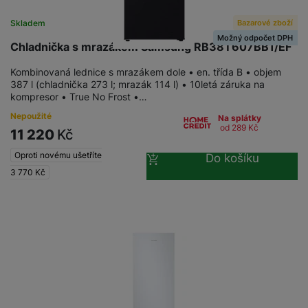
a
n
n
m
a
Bazarové zboží
Skladem
i
e
bí
Možný odpočet DPH
c
Chladnička s mrazákem Samsung RB38T607BB1/EF
r
je
e
y
ní
Kombinovaná lednice s mrazákem dole • en. třída B • objem
m
387 l (chladnička 273 l; mrazák 114 l) • 10letá záruka na
kompresor • True No Frost •…
Nepoužité
Na splátky
od 289
Kč
11 220
Kč
Oproti novému ušetříte
Do košíku
3 770
Kč