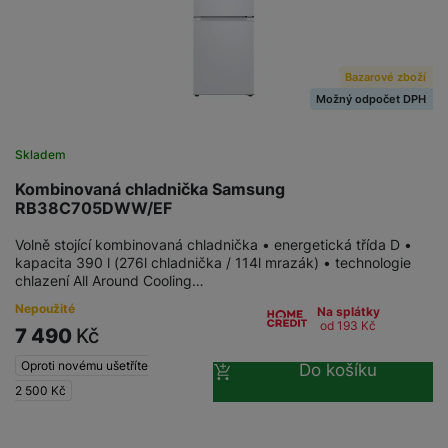
Bazarové zboží
Možný odpočet DPH
Skladem
Kombinovaná chladnička Samsung
RB38C705DWW/EF
Volně stojící kombinovaná chladnička • energetická třída D •
kapacita 390 l (276l chladnička / 114l mrazák) • technologie
chlazení All Around Cooling…
Nepoužité
Na splátky
od 193
Kč
7 490
Kč
Oproti novému ušetříte
Do košíku
2 500
Kč