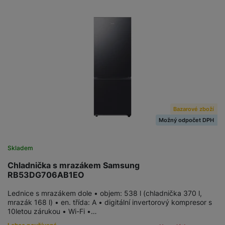
Bazarové zboží
Možný odpočet DPH
Skladem
Chladnička s mrazákem Samsung
RB53DG706AB1EO
Lednice s mrazákem dole • objem: 538 l (chladnička 370 l,
mrazák 168 l) • en. třída: A • digitální invertorový kompresor s
10letou zárukou • Wi-Fi •…