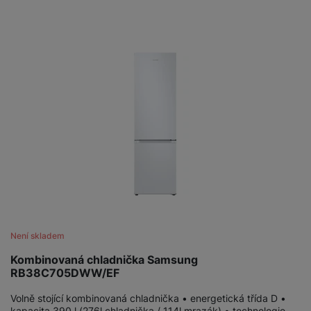
Není skladem
Kombinovaná chladnička Samsung
RB38C705DWW/EF
Volně stojící kombinovaná chladnička • energetická třída D •
kapacita 390 l (276l chladnička / 114l mrazák) • technologie