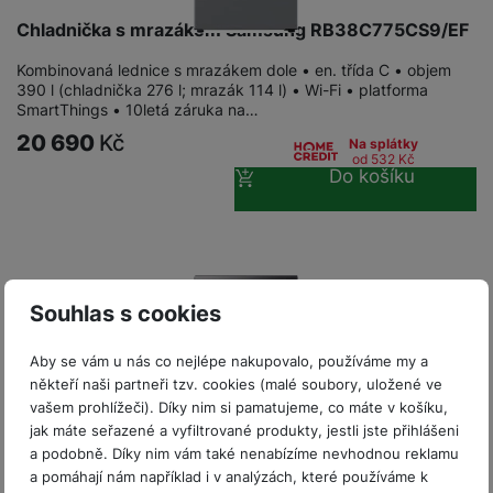
P
d
a
i
d
ří
Chladnička s mrazákem Samsung RB38C775CS9/EF
n
m
č
i
s
i
ě
e
o
Kombinovaná lednice s mrazákem dole • en. třída C • objem
l
c
ť
390 l (chladnička 276 l; mrazák 114 l) • Wi-Fi • platforma
u
e
o
SmartThings • 10letá záruka na…
H
š
P
v
e
20 690
Kč
Na splátky
e
P
o
é
r
od 532
Kč
n
ří
u
Do košíku
k
n
s
s
z
a
í
t
l
d
rt
p
v
u
r
y
ř
í
š
a
í
p
e
p
s
Souhlas s cookies
r
n
r
l
o
s
o
u
Aby se vám u nás co nejlépe nakupovalo, používáme my a
A
t
A
š
někteří naši partneři tzv. cookies (malé soubory, uložené ve
ir
v
ir
e
vašem prohlížeči). Díky nim si pamatujeme, co máte v košíku,
P
í
p
n
jak máte seřazené a vyfiltrované produkty, jestli jste přihlášeni
o
p
o
s
a podobně. Díky nim vám také nenabízíme nevhodnou reklamu
d
r
d
t
a pomáhají nám například i v analýzách, které používáme k
s
o
s