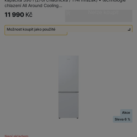
chlazení All Around Cooling…
Nelze koupit
11 990
Kč
Možnost koupit jako použité
Použité - Nepoužité
7 490
Kč
Akce
Sleva 6 %
Není skladem