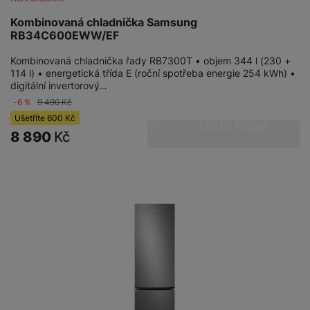
Kombinovaná chladnička Samsung
RB34C600EWW/EF
Kombinovaná chladnička řady RB7300T • objem 344 l (230 +
114 l) • energetická třída E (roční spotřeba energie 254 kWh) •
digitální invertorový…
-6 %
9 490
Kč
Ušetříte
600
Kč
Nelze koupit
8 890
Kč