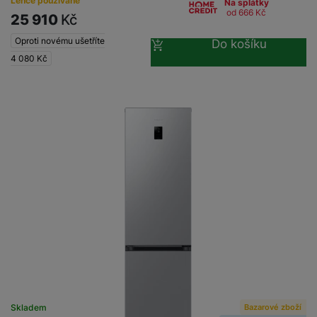
Lehce používané
Na splátky
od 666
Kč
25 910
Kč
Oproti novému ušetříte
Do košíku
4 080
Kč
Bazarové zboží
Skladem