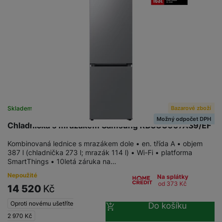
Bazarové zboží
Skladem
Možný odpočet DPH
Chladnička s mrazákem Samsung RB38C607AS9/EF
Kombinovaná lednice s mrazákem dole • en. třída A • objem
387 l (chladnička 273 l; mrazák 114 l) • Wi-Fi • platforma
SmartThings • 10letá záruka na…
Nepoužité
Na splátky
od 373
Kč
14 520
Kč
Oproti novému ušetříte
Do košíku
2 970
Kč