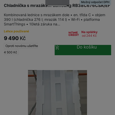
Možný odpočet DPH
Chladnička s mrazákem Samsung RB38C676CSA/EF
Kombinovaná lednice s mrazákem dole • en. třída C • objem
390 l (chladnička 276 l; mrazák 114 l) • Wi-Fi • platforma
SmartThings • 10letá záruka na…
Lehce používané
Na splátky
od 244
Kč
9 490
Kč
Oproti novému ušetříte
Do košíku
4 500
Kč