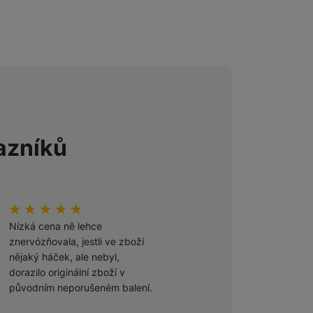
 obsahy nebo reklamy jak
azníků
Hodnocení zákazníků
100
%
Hodnocení zákazníků
100
%
Nízká cena ně lehce
Odporúčam
znervózňovala, jestli ve zboží
nějaký háček, ale nebyl,
Ověřený zákazník
dorazilo originální zboží v
27. 7. 2026
původním neporušeném balení.