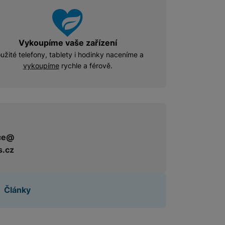
Vykoupíme vaše zařízení
užité telefony, tablety i hodinky naceníme a
vykoupíme
rychle a férově.
ce@
s.cz
Články