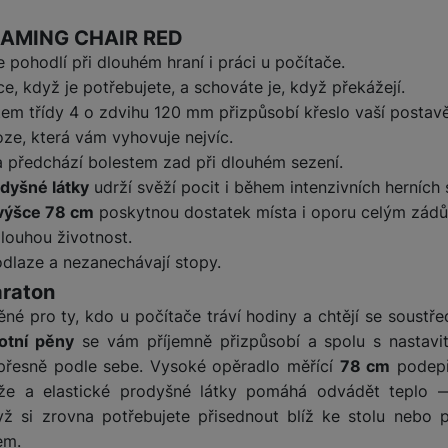
ktu
 GAMING CHAIR RED
 pohodlí při dlouhém hraní i práci u počítače.
, když je potřebujete, a schováte je, když překážejí.
em třídy 4 o zdvihu 120 mm přizpůsobí křeslo vaší postavě 
oze, která vám vyhovuje nejvíc.
 a předchází bolestem zad při dlouhém sezení.
dyšné látky
udrží svěží pocit i během intenzivních herních 
 výšce 78 cm
poskytnou dostatek místa i oporu celým zád
louhou životnost.
dlaze a nezanechávají stopy.
araton
ěné pro ty, kdo u počítače tráví hodiny a chtějí se soustřed
otní pěny
se vám příjemně přizpůsobí a spolu s nastavi
 přesně podle sebe. Vysoké opěradlo měřící
78 cm
podepř
že a elastické prodyšné látky pomáhá odvádět teplo —
yž si zrovna potřebujete přisednout blíž ke stolu nebo p
em.