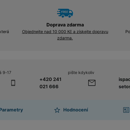
Doprava zdarma
která
Objednejte nad 10 000 Kč a získejte dopravu
Po
zdarma.
á 9-17
pište kdykoliv
+420 241
ispa
021 666
seto
Parametry
Hodnocení