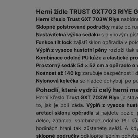
Informace o produ
Herní židle TRUST GXT703 RIYE
Herní křeslo Trust GXT 703W Riye
nabídne
Sklopné polstrované područky
máte po ruce
Nastavitelná výška sedáku
s plynovým píst
Funkce tilt lock
zajistí sklon opěradla v pol
Výplň z vysoce hustotní pěny
rozloží tlak
Kombinace odolné PU kůže a elastické pro
Prostorný sedák 54 × 52 cm a opěradlo o
Nosnost až 140 kg
zaručuje bezpečnost i d
Nylonová kolečka
se hladce pohybují po po
Pohodlí, které vydrží celý herní m
Herní křeslo
Trust GXT 703W Riye
je stav
to, jak je bolí záda.
Výplň z vysoce hust
aretací sklonu opěradla
si najdete pozici
délce, zatímco kombinace odolné PU ků
hodinách hraní tak zůstanete svěží. A kd
sklopné područky
odklopíte jedním pohyb