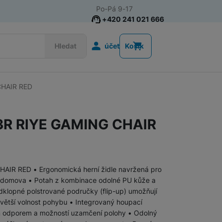
Po-Pá 9-17
+420 241 021 666
Uživatelská s
Hledat
účet
Košík
CHAIR RED
Herní projektory
R RIYE GAMING CHAIR
AIR RED • Ergonomická herní židle navržená pro
 z domova • Potah z kombinace odolné PU kůže a
Odklopné polstrované područky (flip-up) umožňují
a větší volnost pohybu • Integrovaný houpací
m odporem a možností uzamčení polohy • Odolný