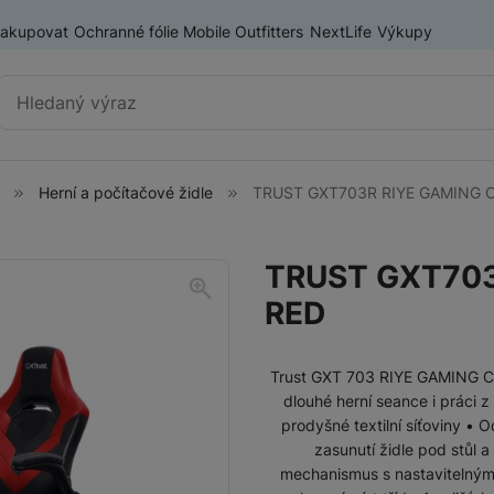
nakupovat
Ochranné fólie Mobile Outfitters
NextLife
Výkupy
Vyhledávání
Herní a počítačové židle
TRUST GXT703R RIYE GAMING 
Herní konzole
PlayStation 5
TRUST GXT703
Nintendo Switch
RED
ASUS ROG ALLY
Lenovo Legion
Trust GXT 703 RIYE GAMING CH
dlouhé herní seance i práci
Herní příslušenství
Herní ovladače
prodyšné textilní síťoviny • 
zasunutí židle pod stůl 
mechanismus s nastavitelný
Herní monitory