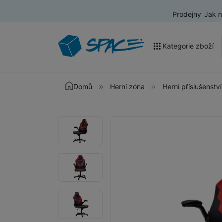
Prodejny
Jak 
Kategorie zboží
Akce a výprodej
Domů
Herní zóna
Herní příslušenství
Mobilní telefony
Fotografie
Fotografie
Nositelná elektronika
Televize
Audio
Domácí spotřebiče
Tablety
Foto