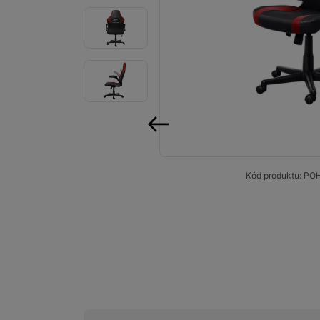
Smart
Ventilátory
Počítače a notebooky
Herní zóna
Péče o zdraví a tělo
předchozí
Příslušenství
Kód produktu:
PO
Dárkové poukázky iSpace
Vrácené zboží