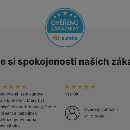
žíváme my nebo naši partneři, abychom vám mohli zobrazit vhodné
a stránkách třetích stran.
e si spokojenosti našich zák
odnocení zákazníků
00
%
Hodnocení zákazníků
100
%
pakovaně jsem kupoval
Vše OK
užitý telefon, který byl
inimálně opotřebovaný,žádné
Ověřený zákazník
krábance nebo jinak
31. 7. 2026
oškozený. Výhodná
ena,záruka.