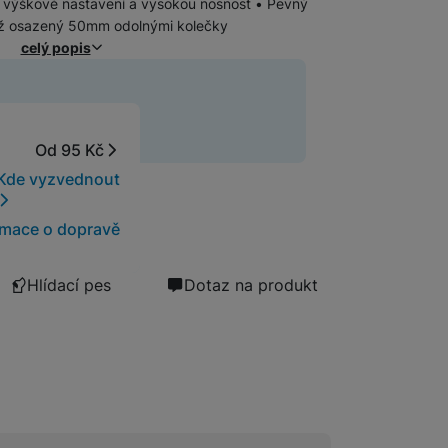
uje výškové nastavení a vysokou nosnost • Pevný
íž osazený 50mm odolnými kolečky
celý popis
t
Od 95 Kč
Kde vyzvednout
rmace o dopravě
Hlídací pes
Dotaz na produkt