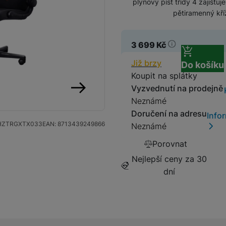
plynový píst třídy 4 zajišť
pětiramenný kř
Dokovací stanice
Herní sluchátka
3 699
Kč
Herní myši
Dostupnos
Již brzy
Do košíku
Koupit na splátky
Herní klávesnice
Vyzvednutí na prodejně
Neznámé
následující
Herní a počítačové židle
Doručení na adresu
Info
HZTRGXTX033
EAN:
8713439249866
Neznámé
Herní stoly
Porovnat
Nejlepší ceny za 30
dní