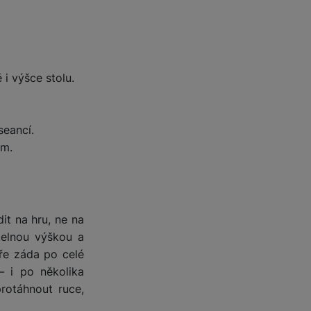
i výšce stolu.
seancí.
ům.
it na hru, ne na
telnou výškou a
e záda po celé
 i po několika
rotáhnout ruce,