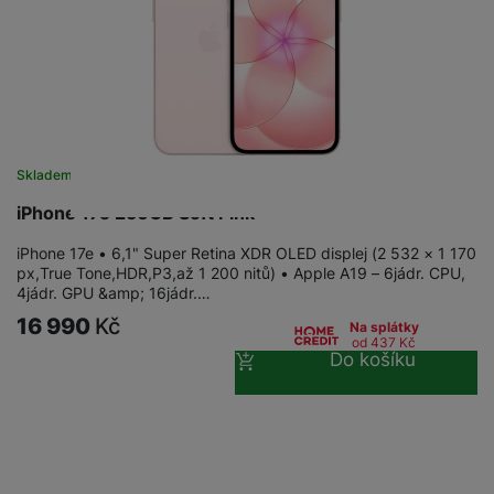
Skladem
na 8 prodejnách
iPhone 17e 256GB Soft Pink
iPhone 17e • 6,1" Super Retina XDR OLED displej (2 532 × 1 170
px,True Tone,HDR,P3,až 1 200 nitů) • Apple A19 – 6jádr. CPU,
4jádr. GPU &amp; 16jádr.…
16 990
Kč
Na splátky
od 437
Kč
Do košíku