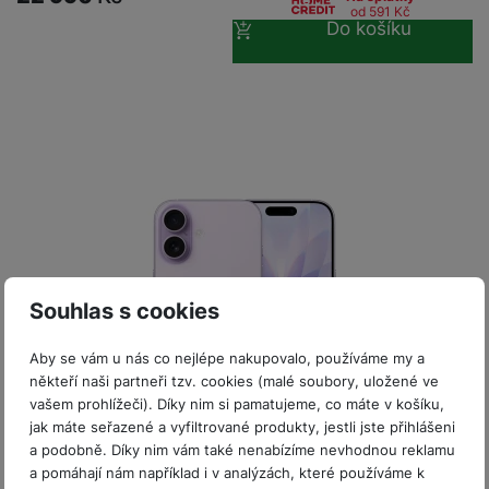
P
d
a
od 591
Kč
i
d
ří
Do košíku
n
m
č
i
s
i
ě
e
o
l
c
ť
u
e
o
H
š
P
v
e
e
P
o
é
r
n
ří
u
k
n
s
s
z
a
í
t
l
d
rt
p
v
u
r
y
ř
í
š
a
í
p
e
p
s
Souhlas s cookies
r
n
r
l
o
s
o
u
Aby se vám u nás co nejlépe nakupovalo, používáme my a
A
t
A
š
někteří naši partneři tzv. cookies (malé soubory, uložené ve
ir
v
ir
e
vašem prohlížeči). Díky nim si pamatujeme, co máte v košíku,
P
í
p
n
jak máte seřazené a vyfiltrované produkty, jestli jste přihlášeni
o
p
o
Skladem
na 7 prodejnách
s
a podobně. Díky nim vám také nenabízíme nevhodnou reklamu
d
r
d
t
iPhone 17 256GB Lavender
a pomáhají nám například i v analýzách, které používáme k
s
o
s