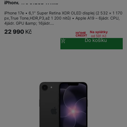
iPhone 17e 512GB White
iPhone 17e • 6,1" Super Retina XDR OLED displej (2 532 × 1 170
px,True Tone,HDR,P3,až 1 200 nitů) • Apple A19 – 6jádr. CPU,
4jádr. GPU &amp; 16jádr.…
22 990
Kč
Na splátky
od 591
Kč
Do košíku