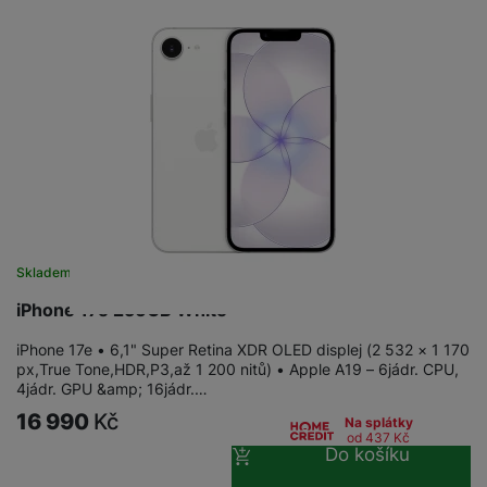
Skladem
na 10 prodejnách
iPhone 17e 256GB White
iPhone 17e • 6,1" Super Retina XDR OLED displej (2 532 × 1 170
px,True Tone,HDR,P3,až 1 200 nitů) • Apple A19 – 6jádr. CPU,
4jádr. GPU &amp; 16jádr.…
16 990
Kč
Na splátky
od 437
Kč
Do košíku