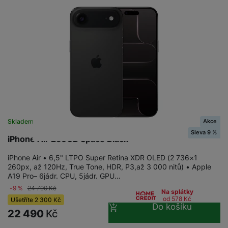
Akce
Skladem na prodejně
na 1 prodejně
Sleva 9 %
iPhone Air 256GB Space Black
iPhone Air • 6,5" LTPO Super Retina XDR OLED (2 736×1
260px, až 120Hz, True Tone, HDR, P3,až 3 000 nitů) • Apple
A19 Pro– 6jádr. CPU, 5jádr. GPU…
-9 %
24 790
Kč
Na splátky
od 578
Kč
Ušetříte
2 300
Kč
Do košíku
22 490
Kč