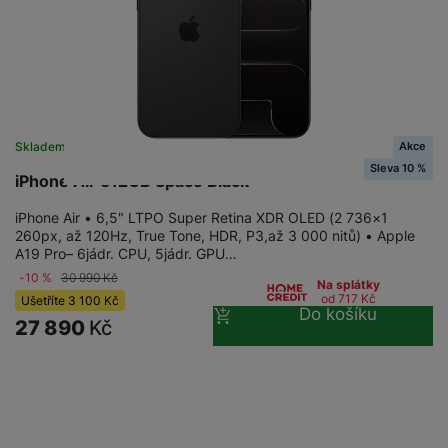
Akce
Skladem
Sleva 10 %
iPhone Air 512GB Space Black
iPhone Air • 6,5" LTPO Super Retina XDR OLED (2 736×1
260px, až 120Hz, True Tone, HDR, P3,až 3 000 nitů) • Apple
A19 Pro– 6jádr. CPU, 5jádr. GPU…
-10 %
30 990
Kč
Na splátky
od 717
Kč
Ušetříte
3 100
Kč
Do košíku
27 890
Kč