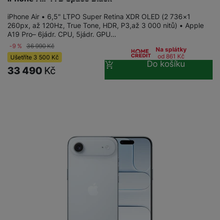
iPhone Air • 6,5" LTPO Super Retina XDR OLED (2 736×1
260px, až 120Hz, True Tone, HDR, P3,až 3 000 nitů) • Apple
A19 Pro– 6jádr. CPU, 5jádr. GPU…
-9 %
36 990
Kč
Na splátky
od 861
Kč
Ušetříte
3 500
Kč
Do košíku
33 490
Kč