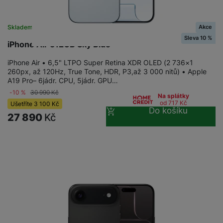
Akce
Skladem
Sleva 10 %
iPhone Air 512GB Sky Blue
iPhone Air • 6,5" LTPO Super Retina XDR OLED (2 736×1
260px, až 120Hz, True Tone, HDR, P3,až 3 000 nitů) • Apple
A19 Pro– 6jádr. CPU, 5jádr. GPU…
-10 %
30 990
Kč
Na splátky
od 717
Kč
Ušetříte
3 100
Kč
Do košíku
27 890
Kč