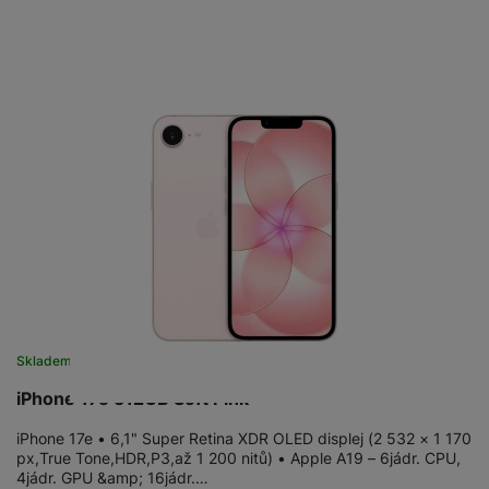
Skladem
iPhone 17e 512GB Soft Pink
iPhone 17e • 6,1" Super Retina XDR OLED displej (2 532 × 1 170
px,True Tone,HDR,P3,až 1 200 nitů) • Apple A19 – 6jádr. CPU,
4jádr. GPU &amp; 16jádr.…