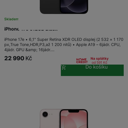
Skladem
iPhone 17e 512GB Black
iPhone 17e • 6,1" Super Retina XDR OLED displej (2 532 × 1 170
px,True Tone,HDR,P3,až 1 200 nitů) • Apple A19 – 6jádr. CPU,
4jádr. GPU &amp; 16jádr.…
22 990
Kč
Na splátky
od 591
Kč
Do košíku