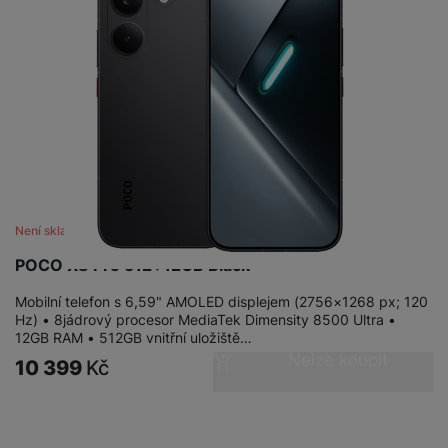
Není skladem
POCO X8 Pro 512+12GB Black
Mobilní telefon s 6,59" AMOLED displejem (2756×1268 px; 120
Hz) • 8jádrový procesor MediaTek Dimensity 8500 Ultra •
12GB RAM • 512GB vnitřní uložiště…
Nelze koupit
10 399
Kč