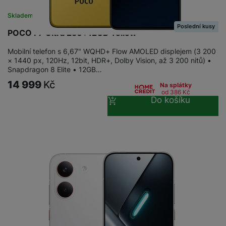
a
n
n
Skladem na prodejně
na 1 prodejně
m
a
i
Poslední kusy
e
bí
POCO F7 Ultra 256+12GB Yellow
c
r
je
e
y
ní
Mobilní telefon s 6,67" WQHD+ Flow AMOLED displejem (3 200
× 1440 px, 120Hz, 12bit, HDR+, Dolby Vision, až 3 200 nitů) •
m
Snapdragon 8 Elite • 12GB…
14 999
Kč
Na splátky
od 386
Kč
Do košíku