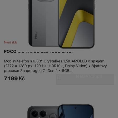
Není skladem
POCO M8 Pro 5G 256+8GB Silver
Mobilní telefon s 6,83" CrystalRes 1,5K AMOLED displejem
(2772 × 1280 px; 120 Hz, HDR10+, Dolby Vision) • 8jádrový
procesor Snapdragon 7s Gen 4 • 8GB…
Nelze koupit
7 199
Kč