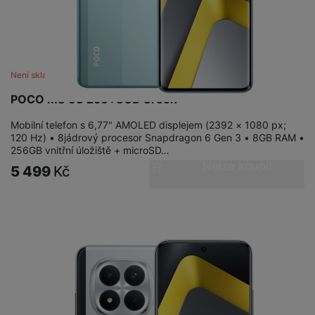
Není skladem
POCO M8 5G 256+8GB Green
Mobilní telefon s 6,77" AMOLED displejem (2392 × 1080 px;
120 Hz) • 8jádrový procesor Snapdragon 6 Gen 3 • 8GB RAM •
256GB vnitřní úložiště + microSD…
Nelze koupit
5 499
Kč