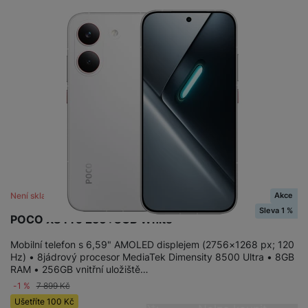
Akce
Není skladem
Sleva 1 %
POCO X8 Pro 256+8GB White
Mobilní telefon s 6,59" AMOLED displejem (2756×1268 px; 120
Hz) • 8jádrový procesor MediaTek Dimensity 8500 Ultra • 8GB
RAM • 256GB vnitřní uložiště…
-1 %
7 899
Kč
Ušetříte
100
Kč