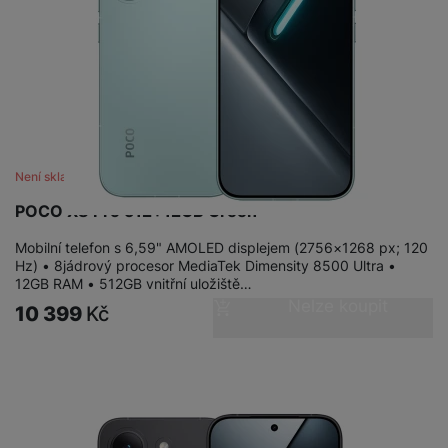
Není skladem
POCO X8 Pro 512+12GB Green
Mobilní telefon s 6,59" AMOLED displejem (2756×1268 px; 120
Hz) • 8jádrový procesor MediaTek Dimensity 8500 Ultra •
12GB RAM • 512GB vnitřní uložiště…
Nelze koupit
10 399
Kč