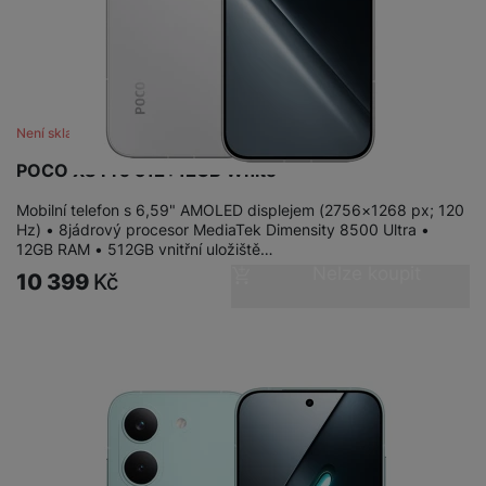
Není skladem
POCO X8 Pro 512+12GB White
Mobilní telefon s 6,59" AMOLED displejem (2756×1268 px; 120
Hz) • 8jádrový procesor MediaTek Dimensity 8500 Ultra •
12GB RAM • 512GB vnitřní uložiště…
Nelze koupit
10 399
Kč