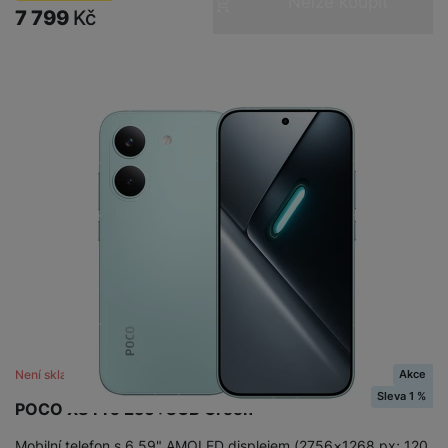
Nelze koupit
7 799
Kč
Akce
Není skladem
Sleva 1 %
POCO X8 Pro 256+8GB Green
Mobilní telefon s 6,59" AMOLED displejem (2756×1268 px; 120