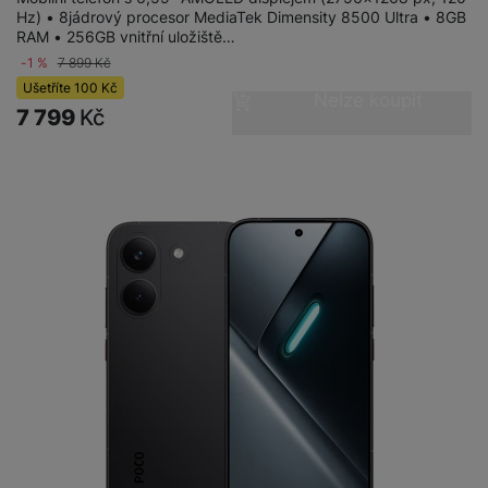
Hz) • 8jádrový procesor MediaTek Dimensity 8500 Ultra • 8GB
RAM • 256GB vnitřní uložiště…
-1 %
7 899
Kč
Ušetříte
100
Kč
Nelze koupit
7 799
Kč