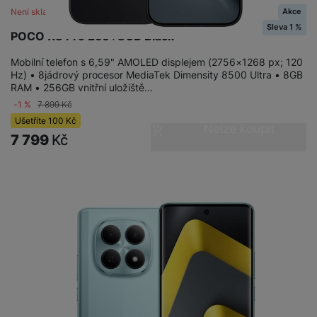
Akce
Není skladem
Sleva 1 %
POCO X8 Pro 256+8GB Black
Mobilní telefon s 6,59" AMOLED displejem (2756×1268 px; 120
Hz) • 8jádrový procesor MediaTek Dimensity 8500 Ultra • 8GB
RAM • 256GB vnitřní uložiště…
-1 %
7 899
Kč
Ušetříte
100
Kč
Nelze koupit
7 799
Kč