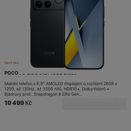
Není skladem
POCO F8 Ultra 512+16GB Black
Mobilní telefon s 6,9" AMOLED displejem o rozlišení 2608 x
1200, až 120Hz, až 3500 nitů, HDR10+, DolbyVision) •
8jádrový proc. Snapdragon 8 Elite Gen…
Nelze koupit
19 499
Kč