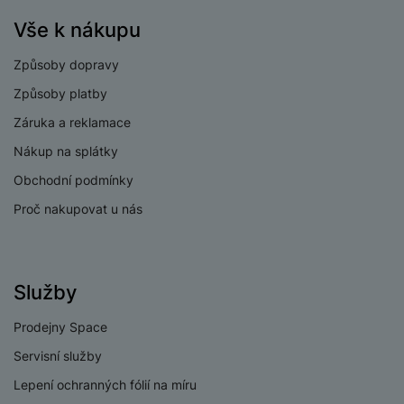
Procesor
Ultra
Vše k nákupu
Způsoby dopravy
Způsoby platby
KONEKTIVITA
Záruka a reklamace
Nákup na splátky
Verze bluetooth
Bluetooth 5.4
Obchodní podmínky
Verze Wi-Fi
Wi-Fi 5
Proč nakupovat u nás
Dual SIM
Ano
eSIM
Ne
Služby
3,5 mm jack
Ano
Prodejny Space
Nano SIM
Ano
Servisní služby
Paměťová karta
Ano
Lepení ochranných fólií na míru
USB-C
Ano