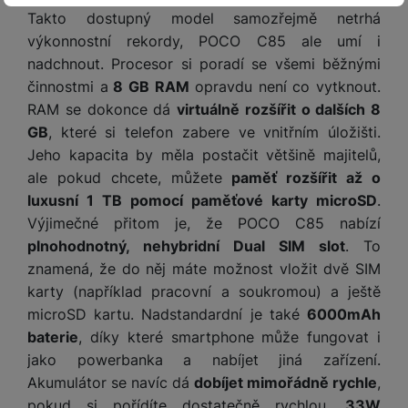
y
n
k
VŽDY AKTIVNÍ
a
e
t
Takto dostupný model samozřejmě netrhá
a
y
d
r
v
N
výkonnostní rekordy, POCO C85 ale umí i
b
Technické cookies umožňují váš průchod nákupním košíkem,
t
í
a
E
nadchnout. Procesor si poradí se všemi běžnými
íj
P
Preferenční a rozšířené funkce
Preferenční a rozšířené funkce
-
abyste nemuseli vše
porovnávání produktů a další nezbytné funkce.
o
k
b
x
činnostmi a
8 GB RAM
opravdu není co vytknout.
e
ří
nastavovat znovu a abyste se s námi mohli spojit např. pomocí
r
d
íj
t
č
sl
RAM se dokonce dá
virtuálně rozšířit o dalších 8
chatu
.
y
o
e
e
k
u
Povoleno
GB
, které si telefon zabere ve vnitřním úložišti.
m
č
r
y
š
B
Jeho kapacita by měla postačit většině majitelů,
á
k
n
(
e
a
ale pokud chcete, můžete
paměť rozšířit až o
c
y
í
Díky těmto cookies vám práci s naším webem dokážeme ještě
2
n
t
í
Analytické
luxusní 1 TB pomocí paměťové karty microSD
.
Analytické
-
abychom věděli, jak se na webu chováte, a mohli
zpříjemnit. Dokážeme si zapamatovat vaše nastavení, mohou
H
3
st
e
L
m
náš web dále zlepšovat
.
vám pomoci s vyplňováním formulářů, umožní nám zobrazit
D
Výjimečné přitom je, že POCO C85 nabízí
0
ví
ri
o
Povoleno
s
služby jako je chat a podobně.
D
plnohodnotný, nehybridní Dual SIM slot
. To
V
p
e
k
p
d
)
r
znamená, že do něj máte možnost vložit dvě SIM
a
á
o
is
o
n
karty (například pracovní a soukromou) a ještě
Tyto cookies nám umožňují měření výkonu našeho webu i
t
t
N
k
A
Marketingové
Marketingové
-
abychom vás neobtěžovali nevhodnou
našich reklamních kampaní. Jejich pomocí určujeme počet
a
microSD kartu. Nadstandardní je také
6000mAh
o
ř
a
y
p
reklamou
.
návštěv a zdroje návštěv našich internetových stránek. Data
p
r
baterie
, díky které smartphone může fungovat i
e
b
Povoleno
pl
získaná pomocí těchto cookies zpracováváme souhrnně a
á
y
E
b
jako powerbanka a nabíjet jiná zařízení.
íj
e
anonymně, takže nejsme schopni identifikovat konkrétní
j
x
i
e
Akumulátor se navíc dá
dobíjet mimořádně rychle
,
uživatele našeho webu.
W
P
e
t
č
Marketingové cookies používáme my nebo naši partneři,
cí
pokud si pořídíte dostatečně rychlou,
33W
a