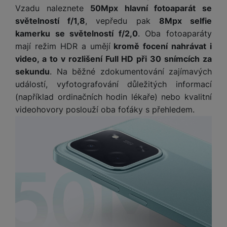
P
d
a
i
Vzadu naleznete
50Mpx hlavní fotoaparát se
d
ří
n
m
č
světelností f/1,8
, vepředu pak
8Mpx selfie
i
s
i
ě
e
o
kamerku se světelností f/2,0
. Oba fotoaparáty
l
c
ť
u
mají režim HDR a umějí
kromě focení nahrávat i
e
o
H
š
P
video, a to v rozlišení Full HD při 30 snímcích za
v
e
e
P
o
sekundu
. Na běžné zdokumentování zajímavých
é
r
n
ří
u
k
událostí, vyfotografování důležitých informací
n
s
s
z
a
í
(například ordinačních hodin lékaře) nebo kvalitní
t
l
d
rt
p
videohovory poslouží oba foťáky s přehledem.
v
u
r
y
ř
í
š
a
í
p
e
p
s
r
n
r
l
o
s
o
u
A
t
A
š
ir
v
ir
e
P
í
p
n
o
p
o
s
d
r
d
t
s
o
s