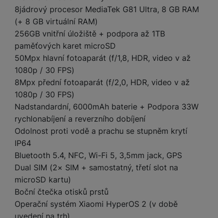
e
l
a
ti
o
j
y
8jádrový procesor MediaTek G81 Ultra, 8 GB RAM
n
e
s
v
k
e
a
(+ 8 GB virtuální RAM)
s
k
t
y
y
č
s
t
256GB vnitřní úložiště + podpora až 1TB
o
o
k
u
B
v
h
j
R
paměťových karet microSD
y
š
l
í
l
a
o
50Mpx hlavní fotoaparát (f/1,8, HDR, video v až
i
e
e
n
u
F
1080p / 30 FPS)
č
s
N
d
y
t
P
ól
8Mpx přední fotoaparát (f/2,0, HDR, video v až
k
k
a
y
p
e
ří
ie
y
1080p / 30 FPS)
y
b
r
r
sl
M
D
íj
Nadstandardní, 6000mAh baterie + Podpora 33W
o
y
u
o
V
F
ig
e
rychlonabíjení a reverzního dobíjení
t
š
bi
y
o
it
K
č
a
Odolnost proti vodě a prachu se stupněm krytí
e
le
s
t
ál
l
k
b
n
IP64
O
a
o
ní
á
y
l
st
u
Bluetooth 5.4, NFC, Wi-Fi 5, 3,5mm jack, GPS
v
p
f
v
d
e
ví
tf
a
o
Dual SIM (2× SIM + samostatný, třetí slot na
o
e
o
t
p
it
č
u
microSD kartu)
t
s
a
y
r
t
e
z
o
n
u
Boční čtečka otisků prstů
o
e
d
r
Kl
i
t
Operační systém Xiaomi HyperOS 2 (v době
m
rs
r
á
á
c
a
uvedení na trh)
o