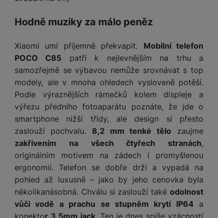
a
m
v
e
P
bi
a
B
e
e
ř
ln
Hodně muziky za málo peněz
M
b
e
č
s
í
í
y
a
z
k
ni
s
t
ši
t
d
Xiaomi umí příjemně překvapit.
Mobilní telefon
y
c
l
el
a
o
r
POCO C85
patří k nejlevnějším na trhu a
e
u
e
p
h
á
k
samozřejmě se výbavou nemůže srovnávat s top
š
f
o
y
t
t
modely, ale v mnoha ohledech vysloveně potěší.
e
o
dl
o
a
n
Podle výraznějších rámečků kolem displeje a
n
S
o
v
bl
s
y
výřezu předního fotoaparátu poznáte, že jde o
l
ž
é
e
t
u
smartphone nižší třídy, ale design si přesto
k
n
t
P
v
n
zaslouží pochvalu.
8,2 mm tenké tělo
zaujme
y
a
ů
ří
í
e
p
b
zakřivením na všech čtyřech stranách
,
m
s
p
č
o
íj
originálním motivem na zádech i promyšlenou
l
r
n
S
d
e
u
ergonomií. Telefon se dobře drží a vypadá na
o
í
I
m
č
š
pohled až luxusně – jako by jeho cenovka byla
A
c
M
y
k
e
p
několikanásobná. Chválu si zaslouží také
odolnost
l
k
š
y
n
p
o
vůči vodě a prachu se stupněm krytí IP64
a
a
s
l
T
n
N
konekto
r 3,5mm jack
. Ten je dnes spíše vzácností
rt