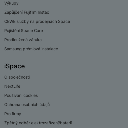
Výkupy
USB OTG
Ano
Zapůjčení Fujifilm Instax
Typ paměťové karty
MicroSD
CEWE služby na prodejnách Space
Pojištění Space Care
Prodloužená záruka
Samsung prémiová instalace
BATERIE
Kapacita baterie
6000 MAH
iSpace
Rychlé nabíjení
Ano
O společnosti
Výkon rychlonabíjení
33 W
NextLife
Používaní cookies
Způsob nabíjení
Kabelové
Ochrana osobních údajů
Pro firmy
Zpětný odběr elektrozařízení/baterií