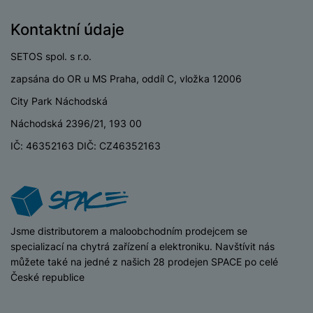
KONSTRUKCE
Kontaktní údaje
Stupeň
IP64
odolnosti/krytí
SETOS spol. s r.o.
zapsána do OR u MS Praha, oddíl C, vložka 12006
City Park Náchodská
BALENÍ
Náchodská 2396/21, 193 00
IČ: 46352163 DIČ: CZ46352163
Hmotnost balení
495 g
Délka balení
18,7 CM
Šířka balení
9,5 CM
Výška balení
6 CM
iSpace
Jsme distributorem a maloobchodním prodejcem se
specializací na chytrá zařízení a elektroniku. Navštívit nás
můžete také na jedné z našich 28 prodejen SPACE po celé
České republice
LEGISLATIVNÍ POŽADAVKY