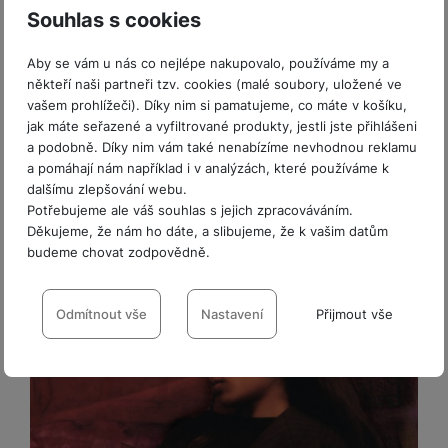
t
e
r
y
a
Souhlas s cookies
y
v
Skutečná slast. Marshall Major V.
a
bí
K
í
F
Inovativní funkce a nejmodernější technologie
c
je
P
Aby se vám u nás co nejlépe nakupovalo, používáme my a
a
p
il
k
č
ří
kombinují
bezdrátová sluchátka Marshall Major V
někteří naši partneři tzv. cookies (malé soubory, uložené ve
b
r
t
p
k
s
s ikonickým designem, kompaktními rozměry,
vašem prohlížeči). Díky nim si pamatujeme, co máte v košíku,
e
o
r
a
y
l
jak máte seřazené a vyfiltrované produkty, jestli jste přihlášeni
skládací architekturou a důmyslně
l
c
y
d
k
u
a podobně. Díky nim vám také nenabízíme nevhodnou reklamu
propracovanými periferiemi
, jež jsou chráněny
y
h
y
c
š
a pomáhají nám například i v analýzách, které používáme k
K
a
y
před nadměrným opotřebením.
Texturovaný černý
h
e
dalšímu zlepšování webu.
r
r
t
S
vinyl
ve spojení se zvýšenou odolností předurčuje
y
n
Potřebujeme ale váš souhlas s jejich zpracováváním.
y
e
r
o
supraaurální sluchátka Marshall Major V i pro
Děkujeme, že nám ho dáte, a slibujeme, že k vašim datům
tr
s
t
d
é
ft
budeme chovat zodpovědně.
ý
t
nejdivočejší hudební rebelii.
k
u
h
w
m
v
y
Nastavení souhlasů s kategoriemi
k
o
a
h
í
c
d
cookies
r
Odmítnout vše
Nastavení
Přijmout vše
o
p
A
e
i
e
di
r
d
Technické
Technické
-
bez těchto cookies náš web nebude fungovat
.
n
n
o
a
D
VŽDY AKTIVNÍ
k
H
k
i
p
i
y
U
á
P
t
s
B
Technické cookies umožňují váš průchod nákupním košíkem,
m
h
é
k
P
Preferenční a rozšířené funkce
-
abyste nemuseli vše