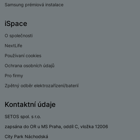
a
n
Samsung prémiová instalace
n
m
a
i
e
bí
c
iSpace
r
je
e
y
ní
O společnosti
m
NextLife
Používaní cookies
Ochrana osobních údajů
Pro firmy
Zpětný odběr elektrozařízení/baterií
Kontaktní údaje
SETOS spol. s r.o.
zapsána do OR u MS Praha, oddíl C, vložka 12006
City Park Náchodská