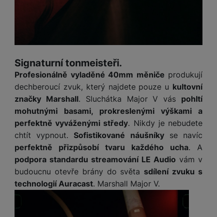
y
r
t
c
n
t
d
á
r
m
t
o
v
k
i
ř
O
in
s
a
o
k
m
í
y
c
e
u
k
kl
š
ni
a
o
k
e
b
t
y
a
n
t
bi
f
i
d
p
y
o
ln
o
č
o
r
a
Signaturní tonmeisteři.
r
í
t
e
o
o
b
y
Profesionálně vyladěné 40mm měniče
produkují
t
o
r
t
a
dechberoucí zvuk, který najdete pouze u
kultovní
el
a
L
S
o
a
t
e
značky Marshall
. Sluchátka Major V vás
pohltí
p
e
m
v
b
o
f
a
mohutnými basami, prokreslenými výškami a
d
a
é
le
h
o
r
n
perfektně vyváženými středy
. Nikdy je nebudete
rt
k
t
y
n
á
i
chtít vypnout.
Sofistikované náušníky
se navíc
a
y
n
y
t
P
c
m
a
perfektně přizpůsobí tvaru každého ucha
. A
ů
ř
e
D
e
n
podpora standardu streamování LE Audio
vám v
m
í
r
r
o
budoucnu otevře brány do světa
sdílení zvuku s
P
s
ž
y
t
N
r
technologií Auracast
. Marshall Major V.
l
á
S
e
a
a
u
D
k
t
b
b
č
š
a
y
a
o
í
k