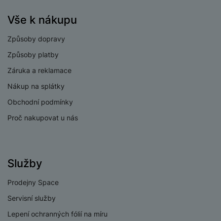
50 MPX
zadního fotoaparátu
Vše k nákupu
Rozlišení
širokoúhlého
8 MPX
Způsoby dopravy
fotoaparátu
Způsoby platby
Typ fotoaparátu
Širokoúhlý
Záruka a reklamace
Nákup na splátky
Obchodní podmínky
PROCESOR
Proč nakupovat u nás
1x3,73GHz +
Rychlost CPU
3x3,3GHz + 2,4GHz
Služby
Počet jader
8
procesoru
Prodejny Space
Mediatek Dimensity
Procesor
Servisní služby
9500s
Lepení ochranných fólií na míru