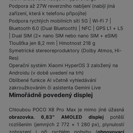
y
r
t
c
n
t
d
á
r
Podpora až 27W reverzního nabíjení (nabíjí jiná
m
t
o
v
k
i
ř
O
in
s
a
o
k
zařízení, která k telefonu připojíte)
m
í
y
c
e
u
k
kl
š
ni
a
Podpora rychlých mobilních sítí 5G | Wi-Fi 7 |
o
k
e
b
t
y
a
n
t
bi
Bluetooth 6.0 (Dual Bluetooth) | NFC | GPS L1 + L5
f
i
d
p
y
o
ln
o
| Dual SIM (2× nano SIM nebo nano SIM + eSIM)
č
o
r
a
r
í
t
Tloušťka jen 8,2 mm | Hmotnost 218 g
e
o
o
b
y
t
o
Symetrické stereoreproduktory (Dolby Atmos, Hi-
r
t
a
el
a
L
S
o
a
t
Res)
e
p
e
m
v
b
o
Operační systém Xiaomi HyperOS 3 založený na
f
a
d
a
é
le
h
Androidu (v době uvedení na trh)
o
r
n
rt
k
t
y
n
Oblíbené funkce AI včetně vyhledávání
á
i
a
y
n
y
t
zakroužkováním či asistenta Gemini Live
P
c
m
a
ů
ř
e
Mimořádně povedený displej
D
e
n
m
í
r
r
o
P
s
ž
Chloubou POCO X8 Pro Max je mimo jiné úžasná
y
t
N
r
l
á
S
e
obrazovka. 6,83″ AMOLED displej
potěší
a
a
u
D
k
t
b
rozlišením (jemných 2 772 × 1 280 px), plynulostí
b
č
š
a
y
a
o
í
k
zobrazení i při rychlém pohybu (
obnovovací