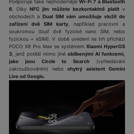
e
Podporuje také nejmodernější
Wi-Fi 7 a Bluetooth
l
v
n
6
. Díky
NFC jím můžete bezkontaktně platit
v
e
l
st
obchodech a
Dual SIM vám umožňuje vložit do
v
a
ví
i
zařízení dvě SIM karty
, například pracovní a
d
k
z
soukromou (buď dvě fyzické nano SIM, nebo
a
v
e
č
fyzickou + eSIM). V době uvedení na trh přichází
y
e
POCO X8 Pro Max se systémem
Xiaomi HyperOS
s
P
D
a
3
, jenž potěší mimo jiné
oblíbenými AI funkcemi,
o
H
á
v
jako jsou Circle to Search
(vyhledávání
w
e
l
a
e
zakroužkováním) nebo
chytrý asistent Gemini
r
k
č
r
n
Live od Googlu
.
o
ů
b
í
v
m
a
sl
é
n
u
o
k
c
v
y
h
l
á
a
P
t
B
d
a
k
e
a
m