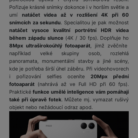
P
d
a
i
abychom vám mohli zobrazit vhodné obsahy nebo reklamy jak
d
Pořizuje krásné snímky dokonce i v horším světle a
ří
n
m
č
na našich stránkách, tak na stránkách třetích stran.
i
s
umí
natáčet videa až v rozlišení 4K při 60
i
ě
e
o
l
snímcích za sekundu
. Specialitou je pak možnost
c
ť
u
e
natáčet vysoce kvalitní portrétní HDR videa
o
H
š
P
v
během západu slunce
(4K / 30 fps). Doplňuje ho
e
e
P
o
é
r
8Mpx ultraširokoúhlý fotoaparát
, jímž zvěčníte
n
ří
u
k
n
například velké skupiny osob, rozlehlá
s
s
z
a
í
panoramata, monumentální stavby a jiné scény,
t
l
d
rt
p
v
u
r
kde je potřeba širší úhel záběru. Při videohovorech
y
ř
í
š
a
i pořizování selfies oceníte
20Mpx přední
í
p
e
p
fotoaparát
(nahrává až ve Full HD při 60 fps).
s
r
n
r
Praktické
funkce umělé inteligence vám pomáhají
l
o
s
o
u
také při úpravě fotek
. Můžete mj. vymazat rušivý
A
t
A
š
objekt nebo nežádoucí odraz apod.
ir
v
ir
e
P
í
p
n
o
p
o
s
d
r
d
t
s
o
s