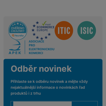
Rozlišení displeje
2772 x 1280
Typ displeje
AMOLED
Sdružení
Velikost displeje
6,83 "
Svítivost displeje
3500 NITS
FOTOAPARÁT
Odběr novinek
Přisvětlovací dioda
Ano
Frekvence snímků
Přihlaste se k odběru novinek a mějte vždy
60 SN/S
videa za sekundu
nejaktuálnější informace o novinkách řad
produktů i z trhu
Počet objektivů
předního
1
fotoaparátu