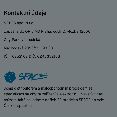
Typ paměťové karty
Bez paměťové karty
Kontaktní údaje
SETOS spol. s r.o.
BATERIE
zapsána do OR u MS Praha, oddíl C, vložka 12006
City Park Náchodská
Kapacita baterie
8500 MAH
Náchodská 2396/21, 193 00
Rychlé nabíjení
Ano
IČ: 46352163 DIČ: CZ46352163
Výkon rychlonabíjení
100 W
Typ baterie
Si/C Li-Ion
Způsob nabíjení
Kabelové
iSpace
Jsme distributorem a maloobchodním prodejcem se
specializací na chytrá zařízení a elektroniku. Navštívit nás
můžete také na jedné z našich 28 prodejen SPACE po celé
České republice
KONSTRUKCE