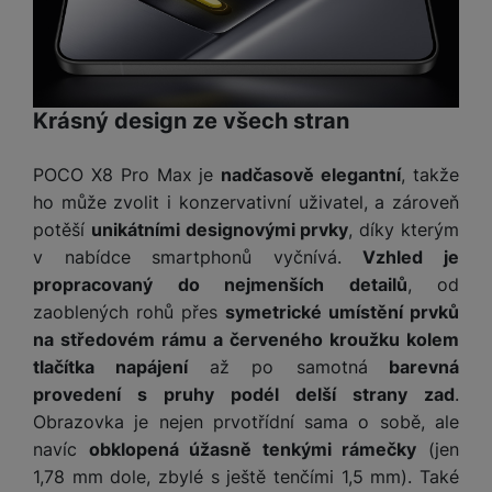
a
m
v
e
P
bi
a
B
e
e
ř
ln
M
b
e
č
s
í
í
y
a
z
k
ni
s
t
ši
t
d
y
c
l
el
Krásný design ze všech stran
a
o
r
e
u
e
p
h
á
k
š
f
POCO X8 Pro Max je
nadčasově elegantní
, takže
o
y
t
t
e
o
dl
o
ho může zvolit i konzervativní uživatel, a zároveň
a
n
n
S
o
v
potěší
unikátními designovými prvky
, díky kterým
bl
s
y
l
ž
é
e
v nabídce smartphonů vyčnívá.
Vzhled je
t
u
k
n
t
P
propracovaný do nejmenších detailů
, od
v
n
y
a
ů
ří
í
zaoblených rohů přes
symetrické umístění prvků
e
p
b
m
s
p
č
na středovém rámu a červeného kroužku kolem
o
íj
l
r
n
tlačítka napájení
až po samotná
barevná
S
d
e
u
o
í
I
m
č
provedení s pruhy podél delší strany zad
.
š
A
c
M
y
k
Obrazovka je nejen prvotřídní sama o sobě, ale
e
p
l
k
š
y
navíc
obklopená úžasně tenkými rámečky
(jen
n
p
o
a
s
1,78 mm dole, zbylé s ještě tenčími 1,5 mm). Také
l
T
n
N
rt