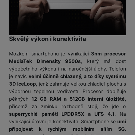
v
p
í
r
a
P
H
č
ř
e
k
í
r
y
Skvělý výkon i konektivita
s
ní
a
l
m
s
u
Mozkem smartphonu je vynikající
3nm procesor
o
u
š
MediaTek Dimensity 9500s
, který má dost
ni
š
e
výpočetního výkonu i na náročnější úlohy. Telefon
t
i
n
o
je navíc
velmi účinně chlazený, a to díky systému
č
s
r
3D IceLoop
, jenž zahrnuje velkou chladicí plochu s
k
t
y
y
výbornou tepelnou vodivostí. Procesor doplňuje
v
pěkných
12 GB RAM a 512GB interní úložiště
,
í
H
P
p
přičemž za zmínku rozhodně stojí, že jde o
e
ří
r
r
superrychlé paměti LPDDR5X a UFS 4.1
. Na
sl
o
n
vynikající úrovni je konektivita. Smartphone se
umí
u
t
í
š
připojovat k rychlým mobilním sítím 5G
.
e
o