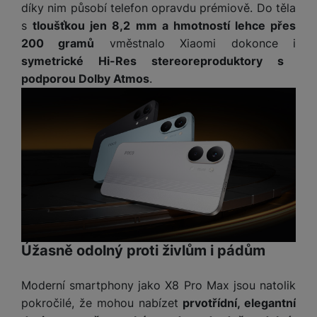
t
e
díky nim působí telefon opravdu prémiově. Do těla
r
y
a
y
v
a
bí
s
tloušťkou jen 8,2 mm a hmotností lehce přes
K
í
F
c
je
P
200 gramů
vměstnalo Xiaomi dokonce i
a
p
il
k
č
ří
symetrické Hi-Res stereoreproduktory s
b
r
t
p
k
s
podporou Dolby Atmos
.
e
o
r
a
y
l
l
c
y
d
k
u
y
h
y
c
š
K
a
y
h
e
r
r
t
S
y
n
y
e
r
o
tr
s
t
d
é
ft
ý
t
k
u
h
w
m
v
y
k
o
a
h
í
c
d
r
o
p
A
e
i
e
di
r
d
Úžasně odolný proti živlům i pádům
n
n
o
a
D
k
H
k
i
p
i
y
Moderní smartphony jako X8 Pro Max jsou natolik
U
á
P
t
s
B
pokročilé, že mohou nabízet
prvotřídní, elegantní
m
h
é
k
P