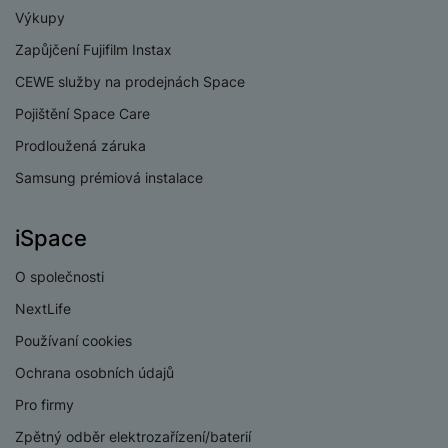
Výkupy
Zapůjčení Fujifilm Instax
KONEKTIVITA
CEWE služby na prodejnách Space
Verze bluetooth
Bluetooth 5.4
Pojištění Space Care
Prodloužená záruka
Verze Wi-Fi
Wi-Fi 7
Samsung prémiová instalace
Dual SIM
Ano
eSIM
Ano
iSpace
3,5 mm jack
Ne
O společnosti
Nano SIM
Ano
NextLife
Používaní cookies
Paměťová karta
Ne
Ochrana osobních údajů
USB-C
Ano
Pro firmy
USB OTG
Ano
Zpětný odběr elektrozařízení/baterií