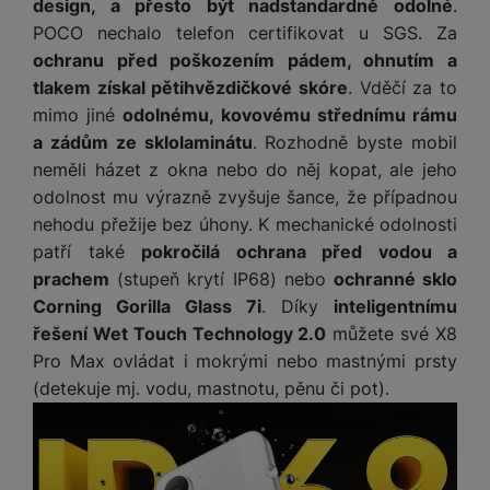
design, a přesto být nadstandardně odolné
.
o
r
y
ří
K
R
n
POCO nechalo telefon certifikovat u SGS. Za
y
/
s
a
y
e
a
ochranu před poškozením pádem, ohnutím a
n
l
b
c
p
o
u
tlakem získal pětihvězdičkové skóre
. Vděčí za to
e
h
P
ř
s
š
l
mimo jiné
odolnému, kovovému střednímu rámu
l
ří
e
i
e
y
a zádům ze sklolaminátu
. Rozhodně byste mobil
o
s
d
č
n
n
l
neměli házet z okna nebo do něj kopat, ale jeho
s
R
e
s
a
u
odolnost mu výrazně zvyšuje šance, že případnou
á
e
d
t
b
š
nehodu přežije bez úhony. K mechanické odolnosti
d
d
a
v
íj
e
k
u
patří také
pokročilá ochrana před vodou a
t
í
e
n
y
k
prachem
(stupeň krytí IP68) nebo
ochranné sklo
p
č
s
P
c
r
F
Corning Gorilla Glass 7i
. Díky
inteligentnímu
k
t
T
ří
e
o
l
řešení Wet Touch Technology 2.0
můžete své X8
y
v
e
s
t
a
í
Pro Max ovládat i mokrými nebo mastnými prsty
l
l
a
S
s
p
(detekuje mj. vodu, mastnotu, pěnu či pot).
e
u
b
íť
h
r
k
š
l
o
d
o
o
e
e
v
i
i
n
n
t
é
s
P
v
s