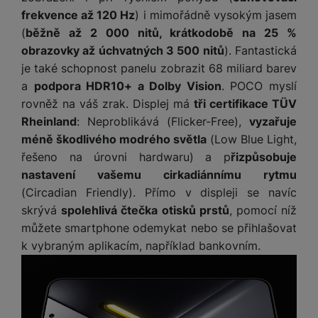
e
l
a
ti
o
j
y
frekvence až 120 Hz
) i mimořádně vysokým jasem
n
e
s
v
k
e
a
s
(
běžně až 2 000 nitů, krátkodobě na 25 %
k
t
y
y
č
s
t
o
o
obrazovky až úchvatných 3 500 nitů
). Fantastická
k
u
B
v
h
j
R
je také schopnost panelu zobrazit 68 miliard barev
y
š
l
í
l
a
o
a
podpora HDR10+ a Dolby Vision
. POCO myslí
i
e
e
n
u
F
rovněž na váš zrak. Displej má
tři certifikace TÜV
č
s
N
d
y
t
P
ól
Rheinland
: Neproblikává (Flicker-Free),
vyzařuje
k
k
a
y
p
e
ří
ie
y
y
b
méně škodlivého modrého světla
(Low Blue Light,
r
r
sl
M
D
íj
řešeno na úrovni hardwaru) a p
řizpůsobuje
o
y
u
o
V
F
ig
e
t
nastavení vašemu cirkadiánnímu rytmu
š
bi
y
o
it
K
č
a
e
(Circadian Friendly). Přímo v displeji se navíc
le
s
t
ál
l
k
b
n
O
skrývá
spolehlivá čtečka otisků prstů
, pomocí níž
a
o
ní
á
y
l
st
u
v
můžete smartphone odemykat nebo se přihlašovat
p
f
v
d
e
ví
tf
a
o
k vybraným aplikacím, například bankovním.
o
e
o
t
p
it
č
u
t
s
a
y
r
t
e
z
o
n
u
o
e
d
r
Kl
i
t
m
rs
r
á
á
c
a
o