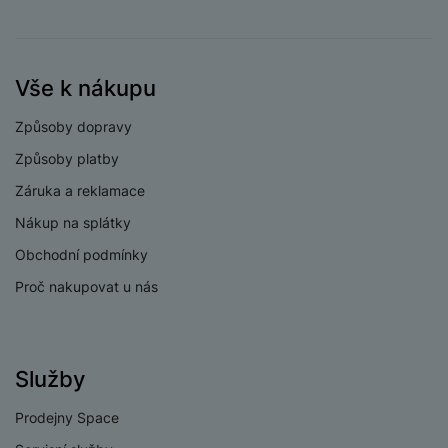
fotoaparátu
Rozlišení hlavního
50 MPX
zadního fotoaparátu
Vše k nákupu
Rozlišení
širokoúhlého
8 MPX
Způsoby dopravy
fotoaparátu
Způsoby platby
Typ fotoaparátu
Širokoúhlý
Záruka a reklamace
Nákup na splátky
Obchodní podmínky
PROCESOR
Proč nakupovat u nás
1x3,4GHz +
Rychlost CPU
3x3,2GHz +
4x2,2GHz
Služby
Počet jader
8
Prodejny Space
procesoru