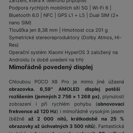
zařízení, která k telefonu připojíte)
y
r
t
c
n
t
d
á
r
m
t
Podpora rychlých mobilních sítí 5G | Wi-Fi 6 |
o
v
k
i
ř
O
in
s
a
o
k
m
Bluetooth 6.0 | NFC | GPS L1 + L5 | Dual SIM (2×
í
y
c
e
u
k
kl
š
ni
a
o
k
nano SIM)
e
b
t
y
a
n
t
bi
f
Tloušťka jen 8,38 mm | Hmotnost cca 201 g
i
d
p
y
o
ln
o
č
Symetrické stereoreproduktory (Dolby Atmos, Hi-
o
r
a
r
í
t
e
o
o
b
Res)
y
t
o
r
t
a
Operační systém Xiaomi HyperOS 3 založený na
el
a
L
S
o
a
t
Androidu (v době uvedení na trh)
e
p
e
m
v
b
o
Mimořádně povedený displej
f
a
d
a
é
le
h
o
r
n
rt
k
t
y
n
á
i
Chloubou POCO X8 Pro je mimo jiné úžasná
a
y
n
y
t
P
c
obrazovka. 6,59″ AMOLED displej potěší
m
a
ů
ř
e
D
rozlišením (jemných 2 756 × 1 268 px)
, plynulostí
e
n
m
í
r
r
o
zobrazení i při rychlém pohybu (
obnovovací
P
s
ž
y
t
frekvence až 120 Hz
) i mimořádně vysokým jasem
N
r
l
á
S
e
a
a
(běžně
až 2 000 nitů, krátkodobě na 25 %
u
D
k
t
b
b
č
obrazovky až úchvatných 3 500 nitů
). Fantastická
š
a
y
a
o
í
k