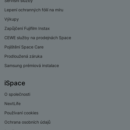
Servisní služby
Mediatek Dimensity
Procesor
8500 Ultra
Lepení ochranných fólií na míru
Výkupy
Zapůjčení Fujifilm Instax
CEWE služby na prodejnách Space
KONEKTIVITA
Pojištění Space Care
Verze bluetooth
Bluetooth 5.4
Prodloužená záruka
Verze Wi-Fi
Wi-Fi 6
Samsung prémiová instalace
Dual SIM
Ano
iSpace
eSIM
Ne
O společnosti
3,5 mm jack
Ne
NextLife
Nano SIM
Ano
Používaní cookies
Paměťová karta
Ne
Ochrana osobních údajů