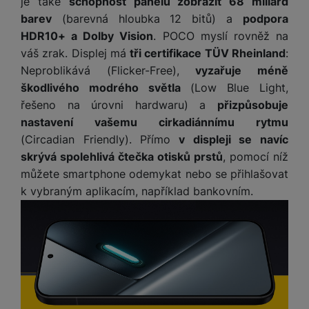
e
je také
schopnost panelu zobrazit 68 miliard
l
a
ti
o
j
y
n
e
s
v
barev
(barevná hloubka 12 bitů) a
podpora
k
e
a
s
k
t
y
HDR10+ a Dolby Vision
. POCO myslí rovněž na
y
č
s
t
o
o
váš zrak. Displej má
tři certifikace TÜV Rheinland
:
k
u
B
v
h
j
R
Neproblikává (Flicker-Free),
vyzařuje méně
y
š
l
í
l
a
o
škodlivého modrého světla
(Low Blue Light,
i
e
e
n
u
F
č
s
N
řešeno na úrovni hardwaru) a
přizpůsobuje
d
y
t
P
ól
k
k
a
nastavení vašemu cirkadiánnímu rytmu
y
p
e
ří
ie
y
y
b
r
r
(Circadian Friendly). Přímo
v displeji se navíc
sl
M
D
íj
o
y
u
skrývá spolehlivá čtečka otisků prstů
, pomocí níž
o
V
F
ig
e
t
š
bi
můžete smartphone odemykat nebo se přihlašovat
y
o
it
K
č
a
e
le
s
k vybraným aplikacím, například bankovním.
t
ál
l
k
b
n
O
a
o
ní
á
y
l
st
u
v
p
f
v
d
e
ví
tf
a
o
o
e
o
t
p
it
č
u
t
s
a
y
r
t
e
z
o
n
u
o
e
d
r
Kl
i
t
m
rs
r
á
á
c
a
o