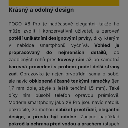
a
m
v
e
P
bi
a
B
Krásný a odolný design
e
e
ř
ln
M
b
e
č
s
í
í
y
a
z
k
ni
POCO X8 Pro je nadčasově elegantní, takže ho
s
t
ši
t
d
y
c
l
el
může zvolit i konzervativní uživatel, a zároveň
a
o
r
e
u
e
potěší unikátními designovými prvky
, díky kterým
p
h
á
k
š
f
v nabídce smartphonů vyčnívá.
Vzhled je
o
y
t
t
e
o
dl
o
propracovaný do nejmenších detailů
, od
a
n
n
S
o
v
zaoblených rohů přes
kovový rám
až po samotná
bl
s
y
l
ž
é
e
barevná provedení s pruhem podél delší strany
t
u
k
n
t
P
zad
. Obrazovka je nejen prvotřídní sama o sobě,
v
n
y
a
ů
ří
í
ale navíc
obklopená úžasně tenkými rámečky
(jen
e
p
b
m
s
p
č
1,7 mm dole, zbylé s ještě tenčími 1,5 mm). Také
o
íj
l
r
n
díky nim působí telefon opravdu prémiově.
S
d
e
u
o
í
I
m
č
Moderní smartphony jako X8 Pro jsou navíc natolik
š
A
c
M
y
k
pokročilé, že mohou
nabízet prvotřídní, elegantní
e
p
l
k
š
y
design, a přesto být odolné
. Zaujme například
n
p
o
a
s
pokročilá ochrana před vodou a prachem
(stupeň
l
T
n
N
rt