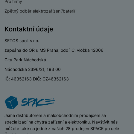
USB-C
Ano
Pro firmy
Zpětný odběr elektrozařízení/baterií
USB OTG
Ano
Typ paměťové karty
Bez paměťové karty
Kontaktní údaje
SETOS spol. s r.o.
zapsána do OR u MS Praha, oddíl C, vložka 12006
BATERIE
City Park Náchodská
Náchodská 2396/21, 193 00
Kapacita baterie
6500 MAH
IČ: 46352163 DIČ: CZ46352163
Rychlé nabíjení
Ano
Výkon rychlonabíjení
100 W
Způsob nabíjení
Kabelové
iSpace
Jsme distributorem a maloobchodním prodejcem se
specializací na chytrá zařízení a elektroniku. Navštívit nás
můžete také na jedné z našich 28 prodejen SPACE po celé