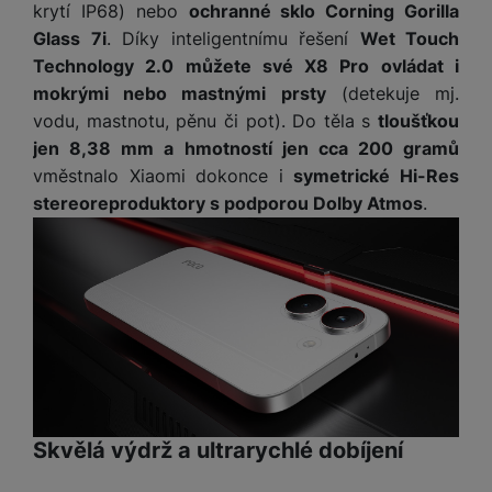
t
e
krytí IP68) nebo
ochranné sklo Corning Gorilla
r
y
a
y
v
Glass 7i
. Díky inteligentnímu řešení
Wet Touch
a
bí
K
í
F
c
je
P
Technology 2.0 můžete své X8 Pro ovládat i
a
p
il
k
č
ří
mokrými nebo mastnými prsty
(detekuje mj.
b
r
t
p
k
s
vodu, mastnotu, pěnu či pot). Do těla s
tloušťkou
e
o
r
a
y
l
jen 8,38 mm a hmotností jen cca 200 gramů
l
c
y
d
k
u
y
h
vměstnalo Xiaomi dokonce i
symetrické Hi-Res
y
c
š
K
a
y
stereoreproduktory s podporou Dolby Atmos
.
h
e
r
r
t
S
y
n
y
e
r
o
tr
s
t
d
é
ft
ý
t
k
u
h
w
m
v
y
k
o
a
h
í
c
d
r
o
p
A
e
i
e
di
r
d
n
n
o
a
D
k
H
k
i
p
i
y
U
Skvělá výdrž a ultrarychlé dobíjení
á
P
t
s
B
m
h
é
k
P