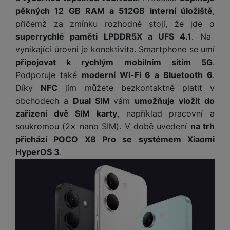
P
d
a
i
d
pěkných 12 GB RAM a 512GB interní úložiště
,
ří
n
m
č
i
s
přičemž za zmínku rozhodně stojí, že jde o
i
ě
e
o
l
superrychlé paměti LPDDR5X a UFS 4.1
. Na
c
ť
u
e
vynikající úrovni je konektivita. Smartphone se umí
o
H
š
P
připojovat k rychlým mobilním sítím 5G
.
v
e
e
P
o
é
r
Podporuje také
moderní Wi-Fi 6 a Bluetooth 6
.
n
ří
u
k
n
Díky
NFC
jím můžete bezkontaktně platit v
s
s
z
a
í
obchodech a
Dual SIM
vám
umožňuje vložit do
t
l
d
rt
p
zařízení dvě SIM karty
, například pracovní a
v
u
r
y
ř
í
š
a
soukromou (2× nano SIM). V době uvedení
na trh
í
p
e
p
přichází POCO X8 Pro se systémem Xiaomi
s
r
n
r
HyperOS 3
.
l
o
s
o
u
A
t
A
š
ir
v
ir
e
P
í
p
n
o
p
o
s
d
r
d
t
s
o
s