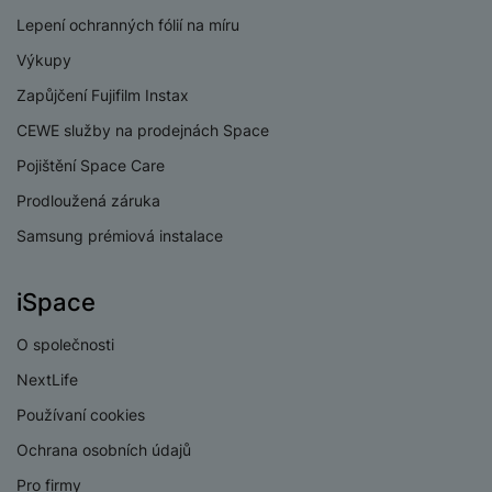
e
ří
č
i
Lepení ochranných fólií na míru
ri
z
o
o
e
e
Výkupy
v
-
ní
é
P
v
Zapůjčení Fujifilm Instax
s
ří
i
P
CEWE služby na prodejnách Space
t
sl
d
o
o
u
e
w
Pojištění Space Care
l
š
o
e
Prodloužená záruka
y
e
k
r
Samsung prémiová instalace
n
a
b
H
st
b
a
e
ví
e
n
r
iSpace
p
l
k
n
r
y
y
O společnosti
í
o
s
k
NextLife
a
r
l
u
y
Používaní cookies
á
t
c
v
Ochrana osobních údajů
o
hl
e
k
o
Pro firmy
s