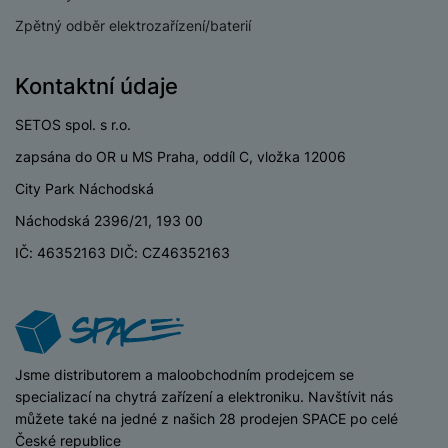
a
n
n
Zpětný odběr elektrozařízení/baterií
m
a
i
e
bí
c
r
je
Kontaktní údaje
e
y
ní
m
SETOS spol. s r.o.
zapsána do OR u MS Praha, oddíl C, vložka 12006
City Park Náchodská
Náchodská 2396/21, 193 00
IČ: 46352163 DIČ: CZ46352163
iSpace
Jsme distributorem a maloobchodním prodejcem se
specializací na chytrá zařízení a elektroniku. Navštívit nás
můžete také na jedné z našich 28 prodejen SPACE po celé
České republice