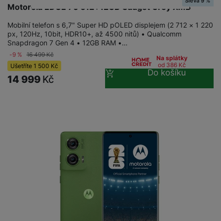
Sleva 9 %
Motorola EDGE 70 512+12GB Gadget Grey XMB
Mobilní telefon s 6,7" Super HD pOLED displejem (2 712 × 1 220
px, 120Hz, 10bit, HDR10+, až 4500 nitů) • Qualcomm
Snapdragon 7 Gen 4 • 12GB RAM •…
-9 %
16 499
Kč
Na splátky
od 386
Kč
Ušetříte
1 500
Kč
Do košíku
14 999
Kč