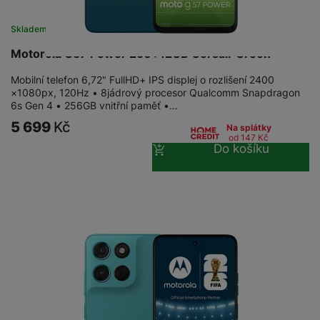
Skladem
na 16 prodejnách
Motorola G57 Power 256+12GB Corsair Green
Mobilní telefon 6,72" FullHD+ IPS displej o rozlišení 2400
×1080px, 120Hz • 8jádrový procesor Qualcomm Snapdragon
6s Gen 4 • 256GB vnitřní paměť •…
5 699
Kč
Na splátky
od 147
Kč
Do košíku