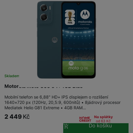
Skladem
na 23 prodejnách
Motorola Moto G06 64+4GB Blue
Mobilní telefon se 6,88" HD+ IPS displejem o rozlišení
1640×720 px (120Hz, 20,5:9, 600nitů) • 8jádrový procesor
Mediatek Helio G81 Extreme • 4GB RAM…
2 449
Kč
Na splátky
od 63
Kč
Do košíku