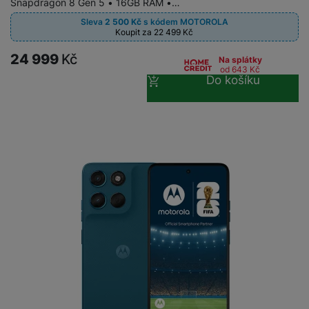
Snapdragon 8 Gen 5 • 16GB RAM •…
a
n
n
m
a
Sleva
2 500
Kč
s kódem
MOTOROLA
i
Koupit za 22 499
Kč
e
bí
c
r
je
24 999
Kč
e
Na splátky
y
ní
od 643
Kč
Do košíku
m