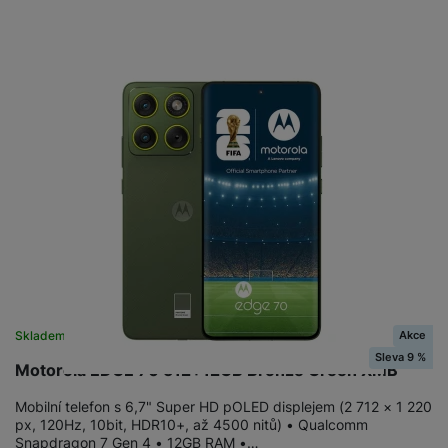
Akce
Skladem
Sleva 9 %
Motorola EDGE 70 512+12GB Bronze Green XMB
Mobilní telefon s 6,7" Super HD pOLED displejem (2 712 × 1 220
px, 120Hz, 10bit, HDR10+, až 4500 nitů) • Qualcomm
Snapdragon 7 Gen 4 • 12GB RAM •…