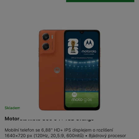
Skladem
na 24 prodejnách
Motorola Moto G06 64+4GB Orange
Mobilní telefon se 6,88" HD+ IPS displejem o rozlišení
1640×720 px (120Hz, 20,5:9, 600nitů) • 8jádrový procesor