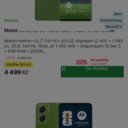
Akce
Poslední kusy
Skladem na prodejně
na 2 prodejnách
Sleva 10 %
Motorola EDGE 50 Fusion 256+8GB Forest Green
Mobilní telefon s 6,7" Full HD+ pOLED displejem (2 400 × 1 080
px, 20:9, 144 Hz, 10bit, až 1 600 nitů) • Snapdragon 7s Gen 2
• 8GB RAM • 256GB…
-10 %
4 999
Kč
Na splátky
od 116
Kč
Ušetříte
500
Kč
Do košíku
4 499
Kč