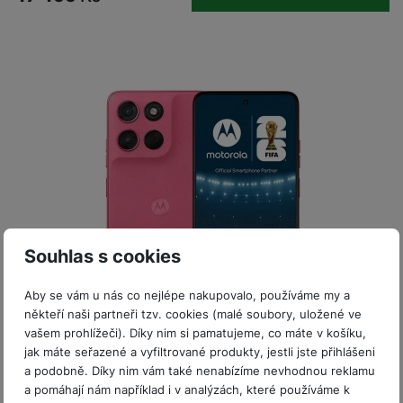
P
d
a
i
d
ří
n
m
č
i
s
i
ě
e
o
l
c
ť
u
e
o
H
š
P
v
e
e
P
o
é
r
n
ří
u
k
n
s
s
z
a
í
t
l
d
rt
p
v
u
r
y
ř
í
š
a
í
p
e
p
s
Souhlas s cookies
r
n
r
l
o
s
o
u
Aby se vám u nás co nejlépe nakupovalo, používáme my a
A
t
A
š
někteří naši partneři tzv. cookies (malé soubory, uložené ve
ir
v
ir
Skladem na prodejně
na 6 prodejnách
e
vašem prohlížeči). Díky nim si pamatujeme, co máte v košíku,
P
í
p
n
Motorola G57 Power 256+12GB Pink Lemonade
jak máte seřazené a vyfiltrované produkty, jestli jste přihlášeni
o
p
o
s
a podobně. Díky nim vám také nenabízíme nevhodnou reklamu
d
r
d
Mobilní telefon 6,72" FullHD+ IPS displej o rozlišení 2400
t
a pomáhají nám například i v analýzách, které používáme k
s
o
s
×1080px, 120Hz • 8jádrový procesor Qualcomm Snapdragon