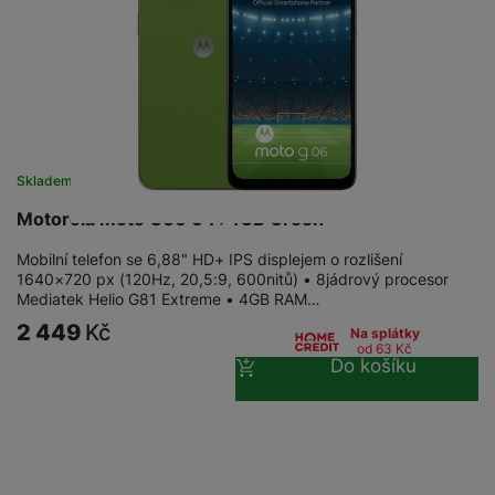
Skladem
na 23 prodejnách
Motorola Moto G06 64+4GB Green
Mobilní telefon se 6,88" HD+ IPS displejem o rozlišení
1640×720 px (120Hz, 20,5:9, 600nitů) • 8jádrový procesor
Mediatek Helio G81 Extreme • 4GB RAM…
2 449
Kč
Na splátky
od 63
Kč
Do košíku