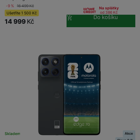
-9 %
16 499
Kč
Na splátky
od 386
Kč
Ušetříte
1 500
Kč
Do košíku
14 999
Kč
Akce
Skladem
na 2 prodejnách