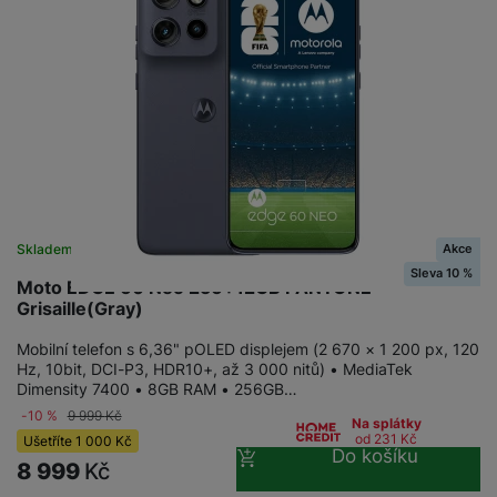
Akce
Skladem na prodejně
na 11 prodejnách
Sleva 10 %
Moto EDGE 60 Neo 256+12GB PANTONE
Grisaille(Gray)
Mobilní telefon s 6,36" pOLED displejem (2 670 × 1 200 px, 120
Hz, 10bit, DCI-P3, HDR10+, až 3 000 nitů) • MediaTek
Dimensity 7400 • 8GB RAM • 256GB…
-10 %
9 999
Kč
Na splátky
od 231
Kč
Ušetříte
1 000
Kč
Do košíku
8 999
Kč