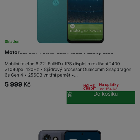
Skladem na prodejně
na 4 prodejnách
Motorola G57 Power 256+12GB Fluidity Blue
Mobilní telefon 6,72" FullHD+ IPS displej o rozlišení 2400
×1080px, 120Hz • 8jádrový procesor Qualcomm Snapdragon
6s Gen 4 • 256GB vnitřní paměť •…
5 999
Kč
Na splátky
od 154
Kč
Do košíku