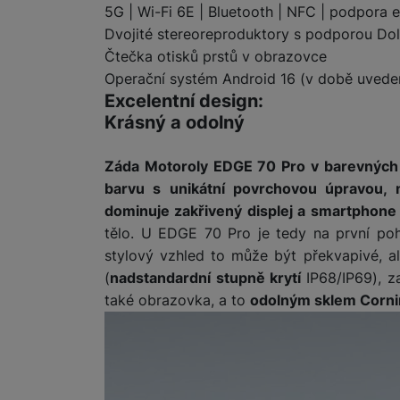
5G | Wi-Fi 6E | Bluetooth | NFC | podpora 
Dvojité stereoreproduktory s podporou Dol
Čtečka otisků prstů v obrazovce
Operační systém Android 16 (v době uveden
Excelentní design:
Krásný a odolný
Záda Motoroly EDGE 70 Pro v barevných p
barvu s unikátní povrchovou úpravou,
dominuje zakřivený displej a smartphone
tělo. U EDGE 70 Pro je tedy na první poh
stylový vzhled to může být překvapivé, a
(
nadstandardní stupně krytí
IP68/IP69), 
také obrazovka, a to
odolným sklem Cornin