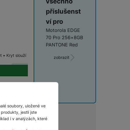
všechno
příslušenst
ví pro
Motorola EDGE
70 Pro 256+8GB
PANTONE Red
 • Kryt slouží
zobrazit
Novinka
malé soubory, uložené ve
rodukty, jestli jste
lad i v analýzách, které