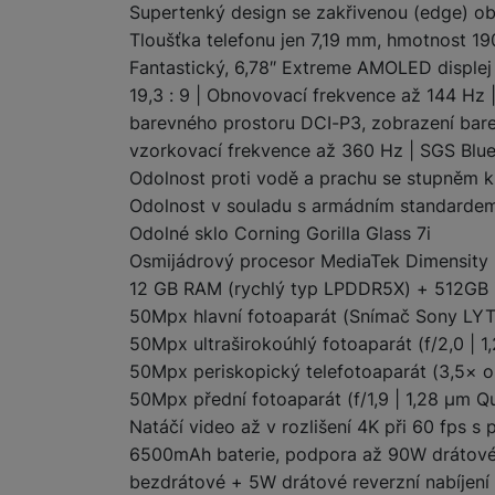
Supertenký design se zakřivenou (edge) ob
Tloušťka telefonu jen 7,19 mm, hmotnost 1
Marketingové cookies pou
Fantastický, 6,78″ Extreme AMOLED displej 
na našich stránkách, tak n
19,3 : 9 | Obnovovací frekvence až 144 Hz 
barevného prostoru DCI-P3, zobrazení barev
vzorkovací frekvence až 360 Hz | SGS Blue
Odolnost proti vodě a prachu se stupněm k
Odolnost v souladu s armádním standard
Odolné sklo Corning Gorilla Glass 7i
Osmijádrový procesor MediaTek Dimensity
12 GB RAM (rychlý typ LPDDR5X) + 512GB int
50Mpx hlavní fotoaparát (Snímač Sony LYTIA 
50Mpx ultraširokoúhlý fotoaparát (f/2,0 | 1
50Mpx periskopický telefotoaparát (3,5× o
50Mpx přední fotoaparát (f/1,9 | 1,28 µm Qu
Natáčí video až v rozlišení 4K při 60 fps
6500mAh baterie, podpora až 90W drátovéh
bezdrátové + 5W drátové reverzní nabíjení