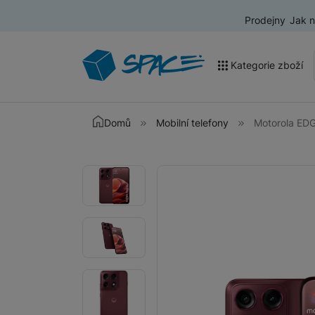
Prodejny
Jak 
Kategorie zboží
Akce a výprodej
Domů
Mobilní telefony
Motorola ED
Mobilní telefony
Fotografie
Fotografie
Nositelná elektronika
Televize
Audio
Domácí spotřebiče
Tablety
Foto