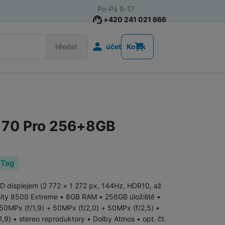
Po-Pá 9-17
+420 241 021 666
Uživatelská s
Hledat
účet
Košík
Telefony pro seniory
Tlačítkové telefony pro seniory
 70 Pro 256+8GB
Chytré telefony pro seniory
 Tag
D displejem (2 772 × 1 272 px, 144Hz, HDR10, až
Tlačítkové telefony
sity 8500 Extreme • 8GB RAM • 256GB úložiště •
 50MPx (f/1,9) + 50MPx (f/2,0) + 50MPx (f/2,5) •
,9) • stereo reproduktory • Dolby Atmos • opt. čt.