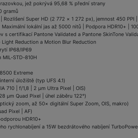
razovkou, jež pokrývá 95,68 % přední strany
90 gramů
žíváme my nebo naši partneři, abychom vám mohli zobrazit vhodné
| Rozlišení Super HD (2 772 × 1 272 px), jemnost 450 PPI 
a stránkách třetích stran.
| Maximální lokální jas až 5000 nitů | Podpora HDR10+ | 10
 s certifikací Pantone Validated a Pantone SkinTone Vali
 Light Reduction a Motion Blur Reduction
rytí IP68/IP69
em MIL-STD-810H
 8500 Extreme
erní úložiště (typ UFS 4.1)
710 | f/1,8 | 2 µm Ultra Pixel | OIS)
,28 µm Quad Pixel | úhel záběru 122°)
ptický zoom, až 50× digitální Super Zoom, OIS, makro)
ad Pixel | AF)
 s podporou HDR10+
o rychlonabíjení a 15W bezdrátového nabíjení TurboPowe