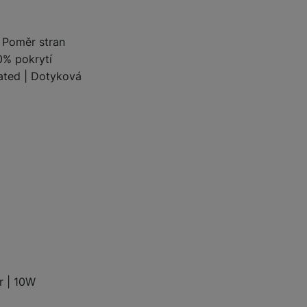
 obsahy nebo reklamy jak
| Poměr stran
0% pokrytí
dated | Dotyková
r | 10W