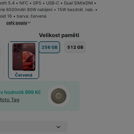
tooth 5.4 • NFC • GPS • USB-C • Dual SIM/eSIM •
rie 6500mAh 90W nabíjení + 15W bezdrát. nab. •
Samsung
Samsung Galaxy Z Flip
oid 16 • barva: červená
celý popis
Samsung Galaxy Z Fold
Velikost paměti
256 GB
512 GB
Samsung Galaxy Xcover
Samsung Galaxy S
Samsung Galaxy A
iPhone
iPhone Air
Červená
Apple iPhone 17
 v hodnotě 999
Kč
Moto Tag
Apple iPhone 15
Apple iPhone 16
Pevné linky
Bezdrátové pevné linky