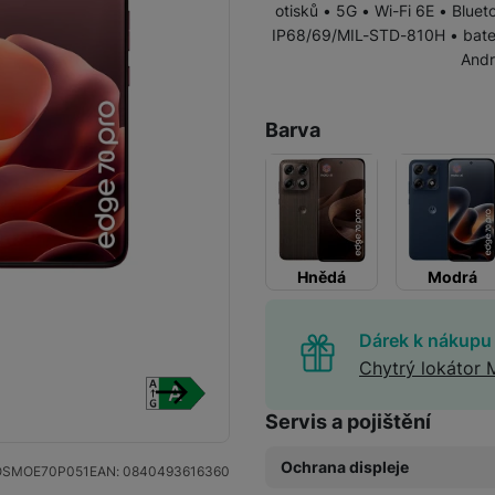
otisků • 5G • Wi-Fi 6E • Blue
Vivo
IP68/69/MIL-STD-810H • bate
Levné telefony
Samsung
Andr
Infinix
Xiaomi
Barva
Motorola
TCL
Vivo
IKKO
Motorola
Xiaomi
Xiaomi 17
Google Pixel
Hnědá
Modrá
Infinix
darky
Xiaomi 15
Realme
Dárek k nákupu
Honor
Chytrý lokátor 
Xiaomi Redmi Note
Xiaomi Redmi
Doogee
Servis a pojištění
Oscal
následující
Nokia
Renewd iPhone
Ochrana displeje
SMOE70P051
EAN:
0840493616360