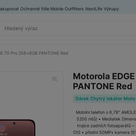
nakupovat
Ochranné fólie Mobile Outfitters
NextLife
Výkupy
Vyhledávání
GE 70 Pro 256+8GB PANTONE Red
Chytré telefony
iPhone
Motorola EDGE
Samsung
PANTONE Red
OnePlus
Xiaomi
Dárek Chytrý lokátor Moto
Honor
Mobilní telefon s 6,78" AMOLE
Odolné mobilní telefony
5200 nitů) • Mediatek Dimen
trojice zadních fotoaparátů –
Renewd iPhone
OIS • přední 50MPx kamera (f/1