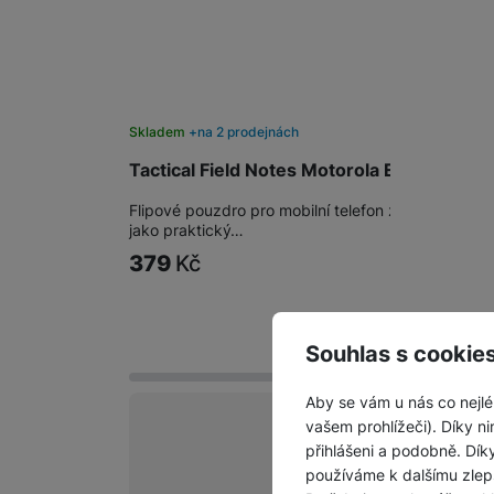
Skladem
na 2 prodejnách
Tactical Field Notes Motorola Edge 70 Pro
Flipové pouzdro pro mobilní telefon z kvalitní PU 
jako praktický…
379
Kč
Souhlas s cookie
Aby se vám u nás co nejlé
vašem prohlížeči). Díky ni
vyhody
přihlášeni a podobně. Dí
používáme k dalšímu zlep