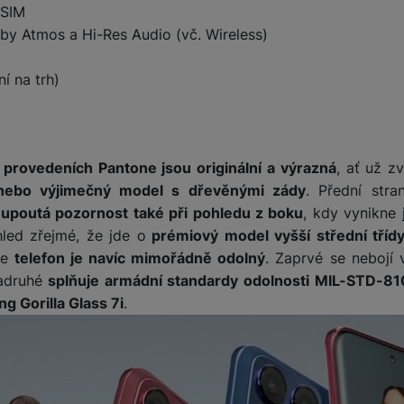
eSIM
by Atmos a Hi-Res Audio (vč. Wireless)
í na trh)
rovedeních Pantone jsou originální a výrazná
, ať už zv
 nebo výjimečný model s dřevěnými zády
. Přední stra
 upoutá pozornost také při pohledu z boku
, kdy vynikne
led zřejmé, že jde o
prémiový model vyšší střední tříd
le
telefon je navíc mimořádně odolný
. Zaprvé se nebojí 
zadruhé
splňuje armádní standardy odolnosti MIL-STD-8
g Gorilla Glass 7i
.