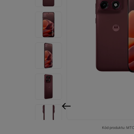
Smart
Ventilátory
Počítače a notebooky
Herní zóna
Péče o zdraví a tělo
Příslušenství
Dárkové poukázky iSpace
Vrácené zboží
předchozí
Kód produktu:
MTO