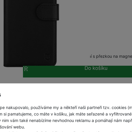
 Black
kůže • Vnitřní vanička z pružného TPU • Zavírání s přezkou na magnet
Do košíku
s
pe nakupovalo, používáme my a někteří naši partneři tzv. cookies (
m si pamatujeme, co máte v košíku, jak máte seřazené a vyfiltrované p
ky nim vám také nenabízíme nevhodnou reklamu a pomáhají nám napřík
šování webu.