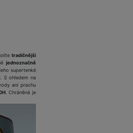
olíte
tradičnější
ně
jednoznačně
 jeho supertenké
y
. S ohledem na
vody ani prachu
10H
. Chráněná je