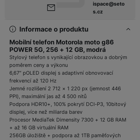
y
r
t
c
ispace@seto
n
t
d
á
r
m
t
o
v
k
s.cz
i
ř
O
in
s
a
o
k
m
í
y
c
e
u
k
kl
š
ni
a
o
k
e
b
t
y
a
n
t
Informace o produktu
bi
f
i
d
p
y
o
ln
o
č
o
r
a
r
Mobilní telefon Motorola moto g86
í
t
e
o
o
b
y
POWER 5G, 256 + 12 GB, modrá
t
o
r
t
a
el
Stylový telefon s vynikající obrazovkou a dobrým
a
L
S
o
a
t
e
p
e
poměrem ceny a výkonu
m
v
b
o
f
a
d
6,67″ pOLED displej s adaptivní obnovovací
a
é
le
h
o
r
n
rt
frekvencí až 120 Hz
k
t
y
n
á
i
a
y
n
Jemné rozlišení 2 712 × 1 220 px (jemnost 446
y
t
P
c
m
a
PPI), maximální jas až 4 500 nitů
ů
ř
e
D
e
n
Podpora HDR10+, 100% pokrytí DCI-P3, 10bitový
m
í
r
r
o
P
displej, více než miliarda barev
s
ž
y
t
N
r
Procesor MediaTek Dimensity 7300 + 12 GB RAM
l
á
S
e
a
a
u
D
k
t
+ až 16 GB virtuální RAM
b
b
č
š
a
y
a
256GB úložiště + podpora až 1TB paměťových
o
í
k