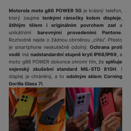
a
m
v
e
P
bi
a
B
e
e
Motorola moto g86 POWER 5G
je krásný telefon,
ř
ln
M
b
e
č
s
který zaujme
tenkými rámečky kolem displeje
,
í
í
y
a
z
k
ni
s
t
štíhlým tělem i originálním povrchem zad
a
ši
t
d
y
c
l
el
unikátními
barevnými provedeními Pantone
.
a
o
r
e
u
e
Rozhodně nejde o žádnou obrněnou „cihlu“. Přesto
p
h
á
k
š
f
o
y
t
je smartphone neskutečně odolný.
Ochrana proti
t
e
o
dl
o
vodě
má
nadstandardní stupně krytí IP68/IP69
, a
a
n
n
S
o
v
bl
moto g86 POWER dokonce ohromí tím, že
splňuje
s
y
l
ž
é
e
vojenský zkušební standard MIL-STD 810H
. I
t
u
k
n
t
P
v
displej je chráněný, a to
odolným sklem Corning
n
y
a
ů
ří
í
e
Gorilla Glass 7i
.
p
b
m
s
p
č
o
íj
l
r
n
S
d
e
u
o
í
I
m
č
š
A
c
M
y
k
e
p
l
k
š
y
n
p
o
a
s
l
T
n
N
rt