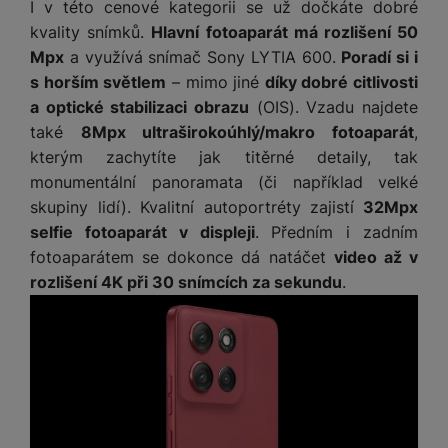
ří
c
I v této cenové kategorii se už dočkáte dobré
e
ů
s
t
s
í
r
kvality snímků.
Hlavní fotoaparát má rozlišení 50
m
t
c
l
a
n
Mpx
a využívá snímač Sony LYTIA 600.
Poradí si i
oj
h
u
d
P
í
á
P
s horším světlem
– mimo jiné
díky dobré citlivosti
š
a
ř
S
n
P
ří
a optické stabilizaci obrazu
(OIS). Vzadu najdete
e
p
í
S
k
ří
s
také
8Mpx ultraširokoúhlý/makro fotoaparát
,
n
t
s
D
y
sl
l
s
kterým zachytíte jak titěrné detaily, tak
é
l
d
u
u
t
r
u
monumentální panoramata (či například velké
is
š
š
v
y
š
skupiny lidí). Kvalitní autoportréty zajistí
32Mpx
k
e
e
í
e
y
selfie fotoaparát v displeji
. Předním i zadním
n
n
M
p
n
fotoaparátem se dokonce dá natáčet
video až v
st
s
ik
r
S
s
ví
t
rozlišení 4K při 30 snímcích za sekundu
.
r
o
S
t
p
v
o
s
D
v
r
í
f
p
d
í
o
p
o
o
is
p
M
r
n
t
k
r
a
o
y
ř
y
o
c
l
e
a
e
P
b
u