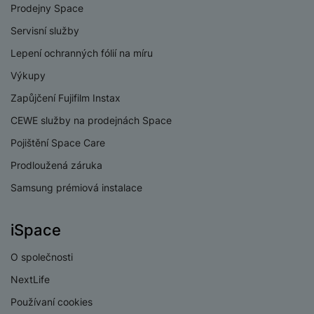
Prodejny Space
Procesor
Mediatek 7300
Servisní služby
Lepení ochranných fólií na míru
Výkupy
Zapůjčení Fujifilm Instax
KONEKTIVITA
CEWE služby na prodejnách Space
Verze bluetooth
Bluetooth 5.4
Pojištění Space Care
Verze Wi-Fi
Wi-Fi 6
Prodloužená záruka
Dual SIM
Ano
Samsung prémiová instalace
eSIM
Ano
iSpace
3,5 mm jack
Ne
O společnosti
Nano SIM
Ano
NextLife
Paměťová karta
Ano
Používaní cookies