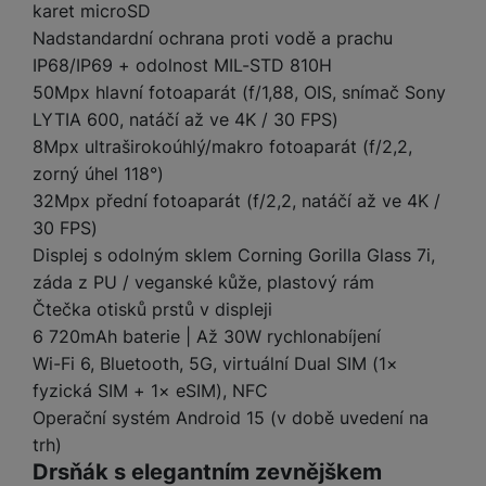
e
l
a
ti
o
karet microSD
j
y
n
e
s
v
k
Nadstandardní ochrana proti vodě a prachu
e
a
s
k
t
y
y
č
IP68/IP69 + odolnost MIL-STD 810H
s
t
o
o
k
u
50Mpx hlavní fotoaparát (f/1,88, OIS, snímač Sony
B
v
h
j
R
y
š
l
LYTIA 600, natáčí až ve 4K / 30 FPS)
í
l
a
o
i
e
8Mpx ultraširokoúhlý/makro fotoaparát (f/2,2,
e
n
u
F
č
s
N
d
y
t
P
zorný úhel 118°)
ól
k
k
a
y
p
e
ří
32Mpx přední fotoaparát (f/2,2, natáčí až ve 4K /
ie
y
y
b
r
r
sl
M
30 FPS)
D
íj
o
y
u
o
V
F
Displej s odolným sklem Corning Gorilla Glass 7i,
ig
e
t
š
bi
y
o
záda z PU / veganské kůže, plastový rám
it
K
č
a
e
le
s
t
ál
l
k
Čtečka otisků prstů v displeji
b
n
O
a
o
ní
á
y
6 720mAh baterie | Až 30W rychlonabíjení
l
st
u
v
p
f
v
d
e
Wi-Fi 6, Bluetooth, 5G, virtuální Dual SIM (1×
ví
tf
a
o
o
e
o
t
p
fyzická SIM + 1× eSIM), NFC
it
č
u
t
s
a
y
r
t
Operační systém Android 15 (v době uvedení na
e
z
o
n
u
o
e
d
trh)
r
Kl
i
t
m
rs
r
Drsňák s elegantním zevnějškem
á
á
c
a
o