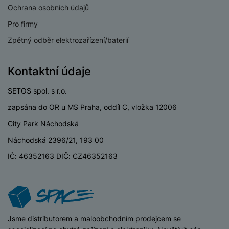
USB-C
Ano
Ochrana osobních údajů
USB OTG
Ano
Pro firmy
Zpětný odběr elektrozařízení/baterií
Typ paměťové karty
MicroSD
Lightning port
Ne
Kontaktní údaje
SETOS spol. s r.o.
zapsána do OR u MS Praha, oddíl C, vložka 12006
BATERIE
City Park Náchodská
Náchodská 2396/21, 193 00
Kapacita baterie
6720 MAH
IČ: 46352163 DIČ: CZ46352163
Rychlé nabíjení
Ano
Výkon rychlonabíjení
30 W
Způsob nabíjení
Kabelové
iSpace
Jsme distributorem a maloobchodním prodejcem se