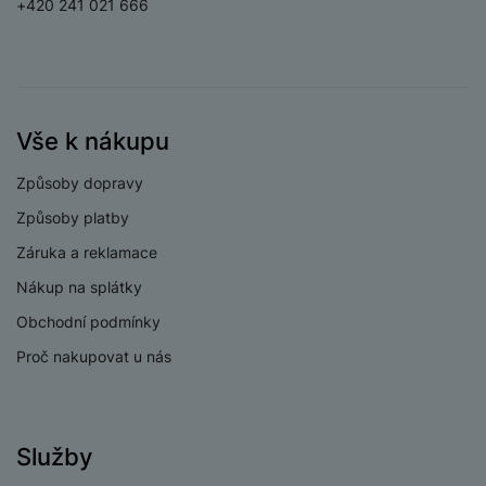
+420 241 021 666
a
n
Světelnost
n
m
a
širokoúhlého
f/2.2
i
e
bí
fotoaparátu
c
r
je
e
Rozlišení hlavního
y
ní
50 MPX
zadního fotoaparátu
m
Vše k nákupu
Rozlišení
širokoúhlého
8 MPX
Způsoby dopravy
fotoaparátu
Způsoby platby
Typ fotoaparátu
Širokoúhlý
Záruka a reklamace
Nákup na splátky
Obchodní podmínky
PROCESOR
Proč nakupovat u nás
4x2,5 GHz + 4x2,0
Rychlost CPU
GHz
Služby
Počet jader
8
procesoru