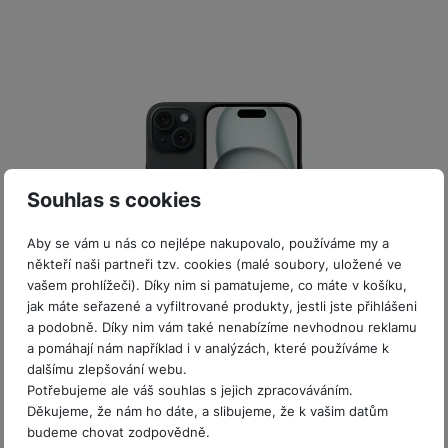
y
r
t
c
n
t
d
á
r
m
t
o
v
k
i
ř
O
in
s
a
o
k
m
í
y
c
e
u
k
kl
š
ni
a
o
k
e
b
t
y
a
n
t
bi
f
i
d
p
y
o
ln
o
č
o
r
a
r
í
t
e
o
o
b
y
t
o
r
t
a
el
a
L
S
o
a
t
Souhlas s cookies
e
p
e
m
v
b
o
f
a
d
a
é
le
h
Aby se vám u nás co nejlépe nakupovalo, používáme my a
o
r
n
rt
k
t
y
někteří naši partneři tzv. cookies (malé soubory, uložené ve
n
á
i
a
y
n
vašem prohlížeči). Díky nim si pamatujeme, co máte v košíku,
y
t
P
c
m
a
jak máte seřazené a vyfiltrované produkty, jestli jste přihlášeni
ů
Není skladem
ř
e
D
e
n
a podobně. Díky nim vám také nenabízíme nevhodnou reklamu
m
í
r
r
o
iPhone 15 128GB Black
a pomáhají nám například i v analýzách, které používáme k
P
s
ž
y
t
dalšímu zlepšování webu.
N
r
l
á
S
iPhone 15 • 6,1" Super Retina XDR OLED displej (2 556 × 1 179
e
Potřebujeme ale váš souhlas s jejich zpracováváním.
a
a
px, HDR, True Tone, široký barevný rozsah P3, jas až 2 000
u
D
k
t
Děkujeme, že nám ho dáte, a slibujeme, že k vašim datům
b
b
č
nitů, Ceramic Shield) • čip…
š
a
y
a
budeme chovat zodpovědně.
o
í
Nelze koupit
k