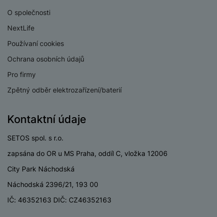
v
p
O společnosti
í
r
NextLife
a
P
H
č
ř
Používaní cookies
e
k
í
r
Ochrana osobních údajů
y
s
ní
a
l
Pro firmy
m
s
u
o
Zpětný odběr elektrozařízení/baterií
u
š
ni
š
e
t
i
n
Kontaktní údaje
o
č
s
r
k
t
SETOS spol. s r.o.
y
y
v
zapsána do OR u MS Praha, oddíl C, vložka 12006
í
H
P
City Park Náchodská
p
e
ří
r
r
Náchodská 2396/21, 193 00
sl
o
n
u
IČ: 46352163 DIČ: CZ46352163
t
í
š
e
o