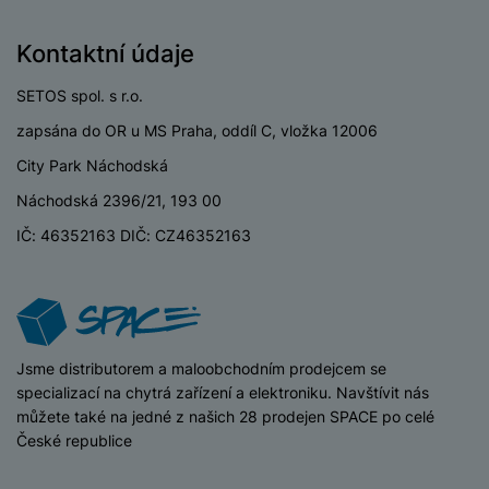
Kontaktní údaje
BATERIE
SETOS spol. s r.o.
Kapacita baterie
3349 MAH
zapsána do OR u MS Praha, oddíl C, vložka 12006
Rychlé nabíjení
Ano
City Park Náchodská
Náchodská 2396/21, 193 00
Výkon rychlonabíjení
20 W
IČ: 46352163 DIČ: CZ46352163
Typ baterie
Li-ion
Kabelové i
Způsob nabíjení
bezdrátové
iSpace
Jsme distributorem a maloobchodním prodejcem se
specializací na chytrá zařízení a elektroniku. Navštívit nás
můžete také na jedné z našich 28 prodejen SPACE po celé
KONSTRUKCE
České republice
Stupeň
IP68