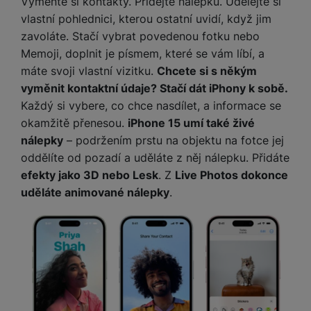
Vyměňte si kontakty. Přidejte nálepku. Udělejte si
a
z
č
ě
d
vlastní pohlednici, kterou ostatní uvidí, když jim
e
ť
H
r
zavoláte. Stačí vybrat povedenou fotku nebo
o
e
D
á
Memoji, doplnit je písmem, které se vám líbí, a
v
r
r
t
máte svoji vlastní vizitku.
Chcete si s někým
é
n
ž
o
k
vyměnit kontaktní údaje? Stačí dát iPhony k sobě.
í
á
v
a
a
Každý si vybere, co chce nasdílet, a informace se
k
é
r
p
okamžitě přenesou.
iPhone 15 umí také živé
y
p
t
o
p
o
nálepky
– podržením prstu na objektu na fotce jej
y
č
r
w
oddělíte od pozadí a uděláte z něj nálepku. Přidáte
ít
o
e
S
efekty jako 3D nebo Lesk
. Z
Live Photos dokonce
a
M
t
r
t
uděláte animované nálepky
.
č
ic
e
b
y
o
r
l
a
l
v
o
e
n
u
é
S
v
k
s
ž
D
i
y
y
i
H
z
d
P
C
M
e
l
o
ul