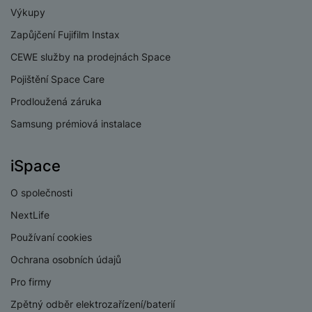
Výkupy
Zapůjčení Fujifilm Instax
KONEKTIVITA
CEWE služby na prodejnách Space
Verze bluetooth
Bluetooth 5.3
Pojištění Space Care
Dual SIM
Ano
Prodloužená záruka
eSIM
Ano
Samsung prémiová instalace
3,5 mm jack
Ne
iSpace
Nano SIM
Ano
O společnosti
Paměťová karta
Ne
NextLife
USB-C
Ano
Používaní cookies
Lightning port
Ne
Ochrana osobních údajů
USB-A
Ne
Pro firmy
Zpětný odběr elektrozařízení/baterií