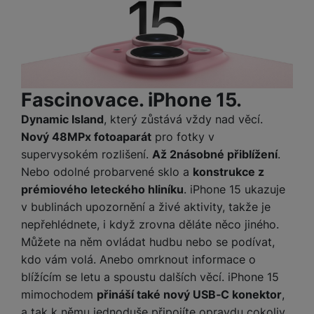
t
e
r
y
a
y
v
a
bí
K
í
F
c
je
P
a
p
il
k
č
ří
b
r
t
p
k
s
e
o
r
a
y
l
Fascinovace. iPhone 15.
l
c
y
d
k
u
y
h
y
c
š
Dynamic Island
, který zůstává vždy nad věcí.
K
a
y
h
e
Nový 48MPx fotoaparát
pro fotky v
r
r
t
S
y
n
supervysokém rozlišení.
Až 2násobné přiblížení
.
y
e
r
o
tr
s
t
Nebo odolné probarvené sklo a
konstrukce z
d
é
ft
ý
t
k
u
prémiového leteckého hliníku
. iPhone 15 ukazuje
h
w
m
v
y
k
o
a
v bublinách upozornění a živé aktivity, takže je
h
í
c
d
r
nepřehlédnete, i když zrovna děláte něco jiného.
o
p
A
e
i
e
di
r
Můžete na něm ovládat hudbu nebo se podívat,
d
n
n
o
kdo vám volá. Anebo omrknout informace o
a
D
k
H
k
i
p
i
blížícím se letu a spoustu dalších věcí. iPhone 15
y
U
á
P
t
s
mimochodem
přináší také nový USB‑C konektor
,
B
m
h
é
k
P
a tak k němu jednoduše připojíte opravdu cokoliv.