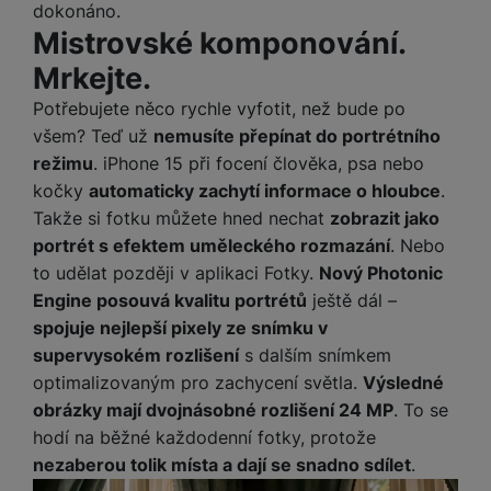
P
d
dokonáno.
a
i
d
náš web dále zlepšovat
.
vám pomoci s vyplňováním formulářů, umožní nám zobrazit
ří
n
Mistrovské komponování.
m
č
Povoleno
i
služby jako je chat a podobně.
s
i
ě
e
o
Mrkejte.
l
c
ť
u
e
Potřebujete něco rychle vyfotit, než bude po
o
Tyto cookies nám umožňují měření výkonu našeho webu i
H
š
P
Marketingové
Marketingové
-
abychom vás neobtěžovali nevhodnou
našich reklamních kampaní. Jejich pomocí určujeme počet
v
e
všem? Teď už
nemusíte přepínat do portrétního
e
P
o
reklamou
.
návštěv a zdroje návštěv našich internetových stránek. Data
é
r
režimu
. iPhone 15 při focení člověka, psa nebo
n
ří
u
Povoleno
získaná pomocí těchto cookies zpracováváme souhrnně a
k
n
kočky
automaticky zachytí informace o hloubce
.
s
s
z
anonymně, takže nejsme schopni identifikovat konkrétní
a
í
Takže si fotku můžete hned nechat
zobrazit jako
t
l
d
uživatele našeho webu.
rt
p
Marketingové cookies používáme my nebo naši partneři,
v
u
r
portrét s efektem uměleckého rozmazání
. Nebo
y
ř
abychom vám mohli zobrazit vhodné obsahy nebo reklamy jak
í
š
a
to udělat později v aplikaci Fotky.
Nový Photonic
í
na našich stránkách, tak na stránkách třetích stran.
p
e
p
Engine posouvá kvalitu portrétů
ještě dál –
s
r
n
r
spojuje nejlepší pixely ze snímku v
l
o
s
o
u
supervysokém rozlišení
s dalším snímkem
A
t
A
š
optimalizovaným pro zachycení světla.
Výsledné
ir
v
ir
e
obrázky mají dvojnásobné rozlišení 24 MP
. To se
P
í
p
n
o
p
o
hodí na běžné každodenní fotky, protože
s
d
r
d
nezaberou tolik místa a dají se snadno sdílet
.
t
s
o
s