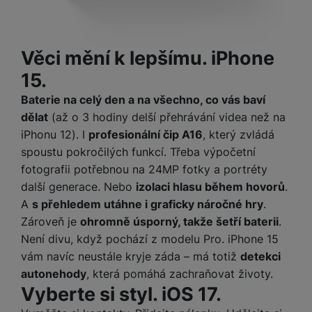
e
l
v
n
e
l
st
v
a
ví
Věci mění k lepšímu. iPhone
i
d
k
z
a
15.
v
e
č
y
Baterie na celý den a na všechno, co vás baví
e
s
P
dělat
(až o 3 hodiny delší přehrávání videa než na
D
a
o
H
iPhonu 12). I
profesionální čip A16
, který zvládá
á
v
w
e
l
spoustu pokročilých funkcí. Třeba výpočetní
a
e
r
k
fotografii potřebnou na 24MP fotky a portréty
č
r
n
o
ů
další generace. Nebo
izolaci hlasu během hovorů
.
b
í
v
m
A
s přehledem utáhne i graficky náročné hry
.
a
sl
é
n
Zároveň je
ohromně úsporný, takže šetří baterii
.
u
o
k
c
Není divu, když pochází z modelu Pro. iPhone 15
v
y
h
vám navíc neustále kryje záda – má totiž
detekci
l
á
a
autonehody
, která pomáhá zachraňovat životy.
P
t
B
d
Vyberte si styl. iOS 17.
a
k
e
a
m