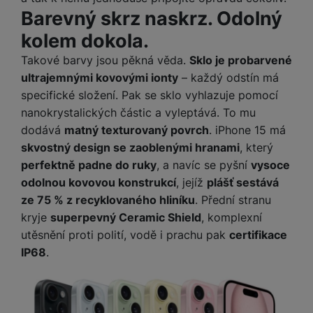
o
r
y
ří
K
Barevný skrz naskrz. Odolný
R
n
y
/
s
a
y
e
kolem dokola.
a
n
l
b
c
p
o
u
e
Takové barvy jsou pěkná věda.
Sklo je probarvené
h
P
ř
s
š
l
l
ří
ultrajemnými kovovými ionty
– každý odstín má
e
i
e
y
o
s
specifické složení. Pak se sklo vyhlazuje pomocí
d
č
n
n
l
nanokrystalických částic a vyleptává. To mu
s
R
e
s
a
u
dodává
matný texturovaný povrch
. iPhone 15 má
á
e
d
t
b
š
d
d
a
skvostný design se zaoblenými hranami
, který
v
íj
e
k
u
t
í
perfektně padne do ruky
, a navíc se pyšní
vysoce
e
n
y
k
p
odolnou kovovou konstrukcí
, jejíž
plášť sestává
č
s
P
c
r
F
ze 75 % z recyklovaného hliníku
. Přední stranu
k
t
T
ří
e
o
l
y
v
kryje
superpevný Ceramic Shield
, komplexní
e
s
t
a
í
l
utěsnění proti polití, vodě i prachu pak
certifikace
l
a
S
s
p
e
u
IP68
.
b
íť
h
r
k
š
l
o
d
o
o
e
e
v
i
i
n
n
t
é
s
P
v
s