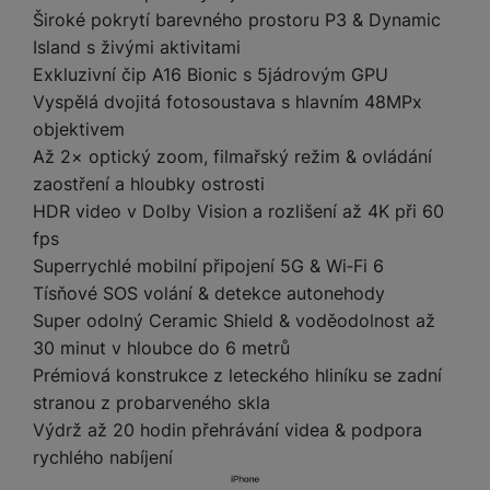
a
m
v
e
P
Široké pokrytí barevného prostoru P3 & Dynamic
bi
a
B
e
e
ř
ln
Island s živými aktivitami
M
b
e
č
s
í
í
Exkluzivní čip A16 Bionic s 5jádrovým GPU
y
a
z
k
ni
s
t
Vyspělá dvojitá fotosoustava s hlavním 48MPx
ši
t
d
y
c
l
el
a
o
r
objektivem
e
u
e
p
h
á
Až 2× optický zoom, filmařský režim & ovládání
k
š
f
o
y
t
t
zaostření a hloubky ostrosti
e
o
dl
o
a
HDR video v Dolby Vision a rozlišení až 4K při 60
n
n
S
o
v
bl
s
y
fps
l
ž
é
e
t
u
Superrychlé mobilní připojení 5G & Wi‑Fi 6
k
n
t
P
v
n
Tísňové SOS volání & detekce autonehody
y
a
ů
ří
í
e
p
b
Super odolný Ceramic Shield & voděodolnost až
m
s
p
č
o
íj
30 minut v hloubce do 6 metrů
l
r
n
S
d
e
Prémiová konstrukce z leteckého hliníku se zadní
u
o
í
I
m
č
š
stranou z probarveného skla
A
c
M
y
k
e
p
Výdrž až 20 hodin přehrávání videa & podpora
l
k
š
y
n
p
o
rychlého nabíjení
a
s
l
T
n
N
rt