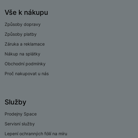
48 MPX
zadního fotoaparátu
Vše k nákupu
Rozlišení
širokoúhlého
12 MPX
Způsoby dopravy
fotoaparátu
Způsoby platby
Optický zoom
5x
Záruka a reklamace
Nákup na splátky
Obchodní podmínky
PROCESOR
Proč nakupovat u nás
2x3.46 GHz +
Rychlost CPU
4x2.02
Služby
Počet jader
6
procesoru
Prodejny Space
Procesor
Apple A16 Bionic
Servisní služby
Lepení ochranných fólií na míru