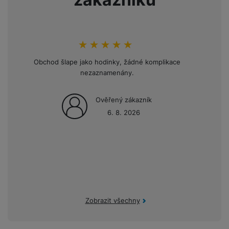
a
n
n
m
a
i
e
bí
c
r
je
e
hodnoceni_zakazniku
100
%
y
ní
m
Obchod šlape jako hodinky, žádné komplikace
Opakov
nezaznamenány.
mini
Ověřený zákazník
6. 8. 2026
Zobrazit všechny