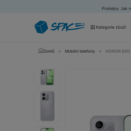
Prodejny
Jak 
Kategorie zboží
Akce a výprodej
Domů
Mobilní telefony
HONOR 600 L
Mobilní telefony
Fotografie
Fotografie
Nositelná elektronika
Televize
Audio
Domácí spotřebiče
Tablety
Foto