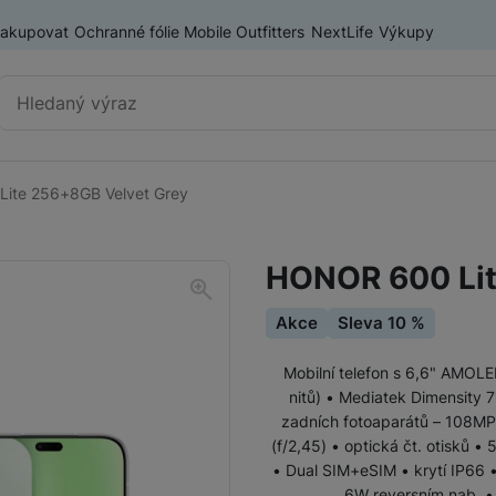
nakupovat
Ochranné fólie Mobile Outfitters
NextLife
Výkupy
Vyhledávání
ite 256+8GB Velvet Grey
Chytré telefony
iPhone
HONOR 600 Lit
Samsung
Akce
Sleva 10 %
OnePlus
Xiaomi
Mobilní telefon s 6,6" AMOLE
nitů) • Mediatek Dimensity 
Honor
Odolné mobilní telefony
zadních fotoaparátů – 108MPx
(f/2,45) • optická čt. otisků 
Renewd iPhone
• Dual SIM+eSIM • krytí IP66
6W reversním nab. •