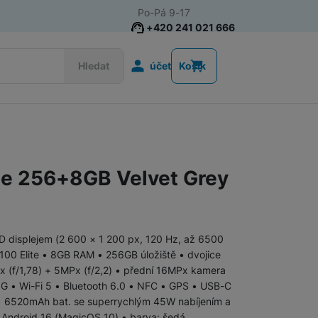
Po-Pá 9-17
+420 241 021 666
Uživatelská s
Hledat
účet
Košík
Telefony pro seniory
Tlačítkové telefony pro seniory
e 256+8GB Velvet Grey
Chytré telefony pro seniory
D displejem (2 600 × 1 200 px, 120 Hz, až 6500
7100 Elite • 8GB RAM • 256GB úložiště • dvojice
Tlačítkové telefony
 (f/1,78) + 5MPx (f/2,2) • přední 16MPx kamera
• 5G • Wi-Fi 5 • Bluetooth 6.0 • NFC • GPS • USB-C
 • 6520mAh bat. se superrychlým 45W nabíjením a
 Android 16 (MagicOS 10) • barva: šedá