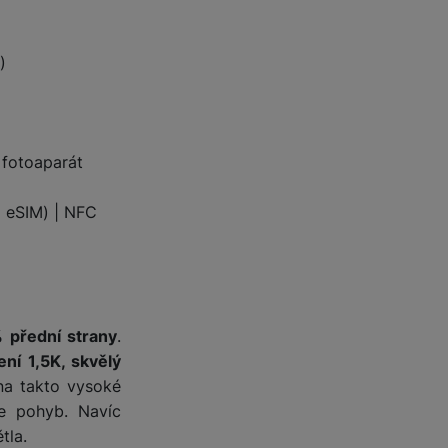
 obsahy nebo reklamy jak
)
 fotoaparát
+ eSIM) | NFC
 přední strany
.
ení 1,5K, skvělý
na takto vysoké
je pohyb. Navíc
tla.