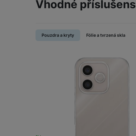
Vhodné příslušens
Pouzdra a kryty
Fólie a tvrzená skla