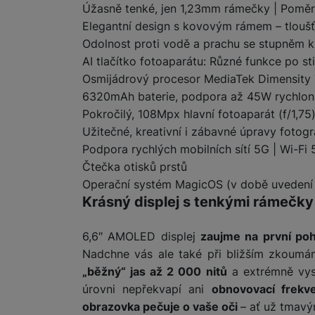
Úžasně tenké, jen 1,23mm rámečky | Poměr
Elegantní design s kovovým rámem – tloušť
Marketingové cookies pou
Odolnost proti vodě a prachu se stupněm k
na našich stránkách, tak n
AI tlačítko fotoaparátu: Různé funkce po sti
Osmijádrový procesor MediaTek Dimensity 
6320mAh baterie, podpora až 45W rychlona
Pokročilý, 108Mpx hlavní fotoaparát (f/1,75
Užitečné, kreativní i zábavné úpravy fotogr
Podpora rychlých mobilních sítí 5G | Wi-Fi
Čtečka otisků prstů
Operační systém MagicOS (v době uvedení
Krásný displej s tenkými rámečk
6,6″ AMOLED displej
zaujme na první po
Nadchne vás ale také při bližším zkoumá
„běžný“ jas až 2 000 nitů
a extrémně vy
úrovni nepřekvapí ani
obnovovací frekv
obrazovka pečuje o vaše oči
– ať už tmav