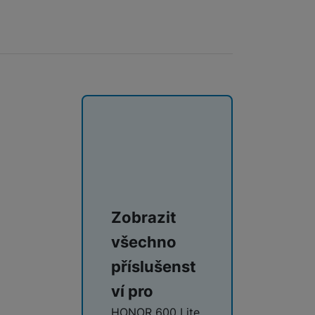
ie Fusion Pro Privacy kombinuje extrémní odolnost proti nárazům
Zobrazit
všechno
příslušenst
ví pro
HONOR 600 Lite