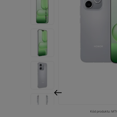
Smart
Ventilátory
Počítače a notebooky
Herní zóna
Péče o zdraví a tělo
Příslušenství
Dárkové poukázky iSpace
Vrácené zboží
předchozí
Kód produktu:
MT