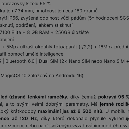
 obrazovky k tělu 95 %
ka jen 7,34 mm, hmotnost jen cca 180 gramů
žíváme my nebo naši partneři, abychom vám mohli zobrazit vhodné
rytí IP66, zvýšená odolnost vůči pádům (5* hodnocení SGS
a stránkách třetích stran.
sknutí, podržení, lehkém stisknutí
7100 Elite + 8 GB RAM + 256GB úložiště
bíjení
) + 5Mpx ultraširokoúhlý fotoaparát (f/2,2) + 16Mpx přední
afií pomocí umělé inteligence
 5 | Bluetooth 6.0 | Dual SIM (2× Nano SIM nebo Nano SIM 
 MagicOS 10 založený na Androidu 16)
y
hled úžasně tenkými rámečky
, díky čemuž
pokrývá 95 %
ní, a to svými velmi dobrými parametry. Má
jemné rozliš
soký krátkodobý
maximální jas až 6 500 nitů
. U mobilu 
ence až 120 Hz
, díky které dokonale plynule vykreslu
ým režimem, nebo např. sníženým vyzařováním modrého svě