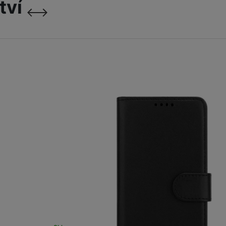
tví
Ochranná fól
ochrana)
následující
předchozí
999
Kč