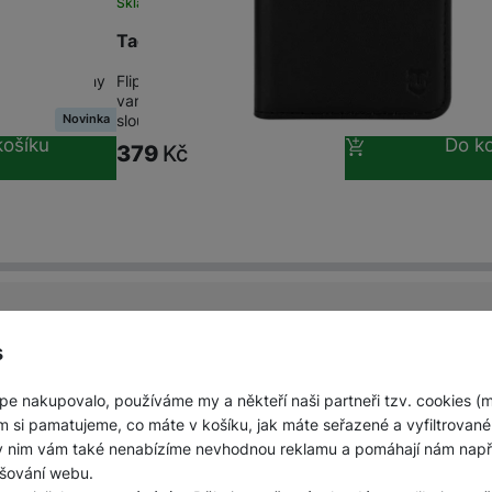
Skladem
na 2 prodejnách
nsparent
Tactical Field Notes pro Honor 600 Lite Bla
é zesílené rohy
Flipové pouzdro pro mobilní telefon z kvalitní PU kůž
ámečku okolo
vanička z pružného TPU • Zavírání s přezkou na ma
Novinka
slouží jako praktický…
košíku
Do ko
379
Kč
s
Doprava zdarma
pe nakupovalo, používáme my a někteří naši partneři tzv. cookies (
která
Objednejte nad 10 000 Kč a získejte dopravu
Po
m si pamatujeme, co máte v košíku, jak máte seřazené a vyfiltrované p
zdarma.
ky nim vám také nenabízíme nevhodnou reklamu a pomáhají nám napřík
šování webu.