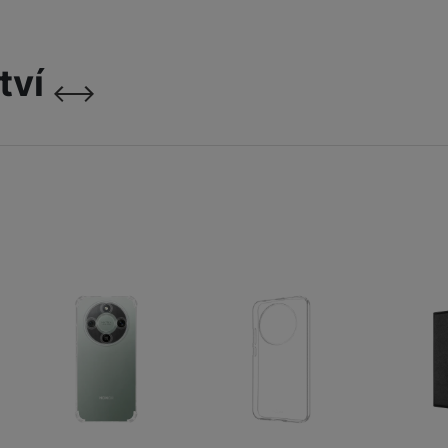
Fusion Pro Privacy
(Privátní extra odolná
Ochranná fól
ochrana)
tví
999
Kč
následující
předchozí