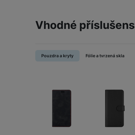
Vhodné příslušens
Pouzdra a kryty
Fólie a tvrzená skla