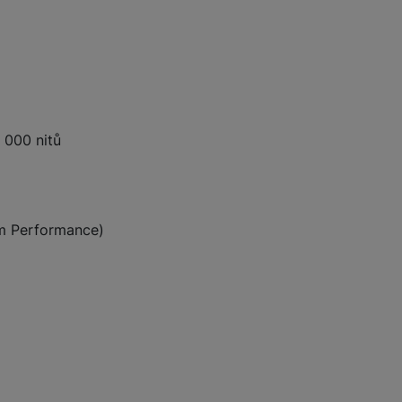
 obsahy nebo reklamy jak
 000 nitů
um Performance)