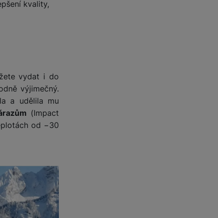
pšení kvality,
žete vydat i do
odně výjimečný.
la a udělila mu
nárazům
(Impact
eplotách od −30