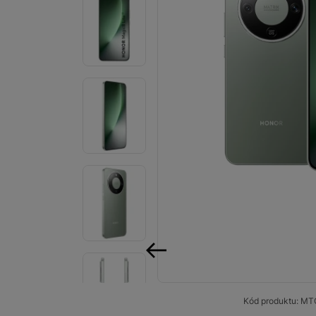
Smart
Ventilátory
Počítače a notebooky
Herní zóna
Péče o zdraví a tělo
Příslušenství
Dárkové poukázky iSpace
Vrácené zboží
předchozí
Kód produktu:
MT