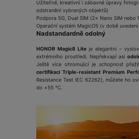
Užitečné, kreativní i zábavné úpravy fotogra
odstranění vybraných objektů)
Podpora 5G, Dual SIM (2× Nano SIM nebo Na
Operační systém MagicOS (v době uvedení 
Nadstandardně odolný
HONOR Magic8 Lite
je elegantní – vyslo
extrémního prostředí. Nepřekvapí asi
odol
Ještě více ohromující je schopnost přež
certifikaci Triple-resistant Premium Per
Resistance Test IEC 62262), můžete ho ov
do +55 °C.