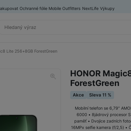
nakupovat
Ochranné fólie Mobile Outfitters
NextLife
Výkupy
Vyhledávání
8 Lite 256+8GB ForestGreen
Chytré telefony
iPhone
HONOR Magic8
Samsung
ForestGreen
OnePlus
Xiaomi
Akce
Sleva 11 %
Honor
Mobilní telefon se 6,79" AM
Odolné mobilní telefony
6000 • 8jádrový procesor 
paměť • Dvojice zadních foto
Renewd iPhone
16MPx selfie kamera (f/2,5) • Čt