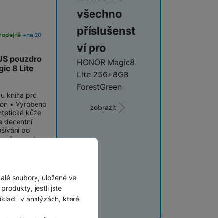
všechno
příslušenst
rodejně
na 20
ví pro
US pouzdro
HONOR Magic8
ic 8 Lite
Lite 256+8GB
ForestGreen
u kniha pro
efon • Vyrobeno
zobrazit
ntetické kůže
 a decentní
ošívání po
barvě pouzdra
Do
košíku
malé soubory, uložené ve
rodukty, jestli jste
lad i v analýzách, které