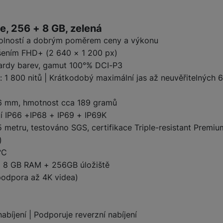
ktu
žíváme my nebo naši partneři, abychom vám mohli zobrazit vhodné
e, 256 + 8 GB, zelená
a stránkách třetích stran.
dolností a dobrým poměrem ceny a výkonu
išením FHD+ (2 640 × 1 200 px)
iardy barev, gamut 100°% DCI-P3
: 1 800 nitů | Krátkodobý maximální jas až neuvěřitelných 6
,76 mm, hmotnost cca 189 gramů
tí IP66 +IP68 + IP69 + IP69K
 metru, testováno SGS, certifikace Triple-resistant Premi
)
°C
 8 GB RAM + 256GB úložiště
 podpora až 4K videa)
íjení | Podporuje reverzní nabíjení