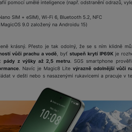
fií pomocí umělé inteligence (např. odstranění odrazů, vyle
no SIM + eSIM), Wi-Fi 6, Bluetooth 5.2, NFC
MagicOS 9.0 založený na Androidu 15)
veně krásný. Přesto je tak odolný, že se s ním klidně mů
ností vůči prachu a vodě
, byť
stupeň krytí IP69K
je rozh
ít
pády z výšky až 2,5 metru
. SGS smartphone prověři
formance
. Navíc je Magic8 Lite
výrazně odolnější vůči 
ládat v dešti nebo s nasazenými rukavicemi a pracuje v t