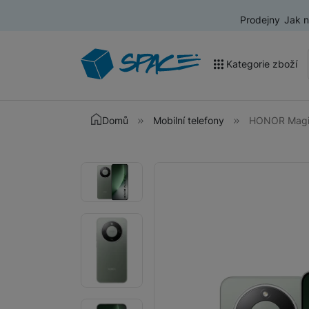
Prodejny
Jak 
Kategorie zboží
Akce a výprodej
Domů
Mobilní telefony
HONOR Magic
Mobilní telefony
Fotografie
Fotografie
Nositelná elektronika
Televize
Audio
Domácí spotřebiče
Tablety
Foto