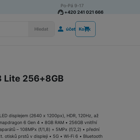
Po-Pá 9-17
+420 241 021 666
Uživatelská s
Hledat
účet
Košík
Telefony pro seniory
Tlačítkové telefony pro seniory
 Lite 256+8GB
Chytré telefony pro seniory
OLED displejem (2640 x 1200px), HDR, 120Hz, až
Tlačítkové telefony
Snapdragon 6 Gen 4 • 8GB RAM • 256GB vnitřní
aparátů – 108MPx (f/1,8) + 5MPx (f/2,2) • přední
. otisků prstů v displeji • 5G • Wi-Fi 6 • Bluetooth