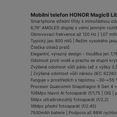
Informace o produ
Marketingové cookies pou
Mobilní telefon HONOR Magic8 Lit
na našich stránkách, tak n
Smartphone střední třídy s mimořádnou o
6,79″ AMOLED displej s velmi jemným rozl
Obnovovací frekvence až 120 Hz | 1,07 mil
Typický jas: 800 nitů | Režim vysokého jasu
Čtečka otisků prstů
Elegantní, výrazný design – tloušťka jen 7
Odolnost proti vodě a prachu se stupni kry
Zvýšená odolnost vůči pádu (až z výšky 2,5
| Zvýšená odolnost vůči nárazu (IEC 62262
Funguje v prostředích s teplotou −30–+55 
Procesor Qualcomm Snapdragon 6 Gen 4 +
108Mpx hlavní AI fotoaparát (f/1,75 | OIS |
5Mpx ultraširokoúhlý fotoaparát (f/2,2)
16Mpx přední fotoaparát (f/2.45)
7500mAh baterie | Podpora až 66W rychlonab