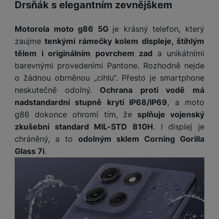
a
Drsňák s elegantním zevnějškem
m
v
e
P
bi
a
B
e
e
ř
ln
M
b
e
č
s
Motorola moto g86 5G
je krásný telefon, který
í
í
y
a
z
k
ni
s
zaujme
tenkými rámečky kolem displeje, štíhlým
t
ši
t
d
y
c
l
el
tělem i originálním povrchem zad
a unikátními
a
o
r
e
u
e
barevnými provedeními Pantone. Rozhodně nejde
p
h
á
k
š
f
o žádnou obrněnou „cihlu“. Přesto je smartphone
o
y
t
t
e
o
dl
o
neskutečně odolný.
Ochrana proti vodě má
a
n
n
S
o
v
nadstandardní stupně krytí IP68/IP69
, a moto
bl
s
y
l
ž
é
e
g86 dokonce ohromí tím, že
splňuje vojenský
t
u
k
n
t
P
zkušební standard MIL-STD 810H
. I displej je
v
n
y
a
ů
ří
í
chráněný, a to
odolným sklem Corning Gorilla
e
p
b
m
s
p
č
Glass 7i
.
o
íj
l
r
n
S
d
e
u
o
í
I
m
č
š
A
c
M
y
k
e
p
l
k
š
y
n
p
o
a
s
l
T
n
N
rt