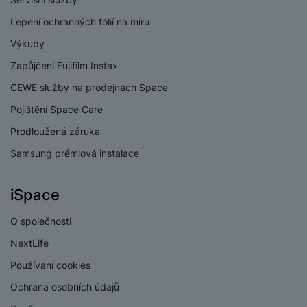
Lepení ochranných fólií na míru
Výkupy
Zapůjčení Fujifilm Instax
KONEKTIVITA
CEWE služby na prodejnách Space
Verze bluetooth
Bluetooth 5.4
Pojištění Space Care
Verze Wi-Fi
Wi-Fi 6
Prodloužená záruka
Dual SIM
Ano
Samsung prémiová instalace
eSIM
Ano
iSpace
3,5 mm jack
Ne
O společnosti
Nano SIM
Ano
NextLife
Paměťová karta
Ano
Používaní cookies
USB-C
Ano
Ochrana osobních údajů