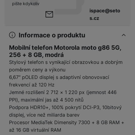
y
r
t
c
pište kdykoliv
n
t
d
á
r
m
t
o
v
k
ispace@seto
i
ř
O
in
s
a
o
k
m
í
y
c
e
s.cz
u
k
kl
š
ni
a
o
k
e
b
t
y
a
n
t
bi
f
i
d
p
y
o
Informace o produktu
ln
o
č
o
r
a
r
í
t
e
o
o
b
y
Mobilní telefon Motorola moto g86 5G,
t
o
r
t
a
256 + 8 GB, modrá
el
a
L
S
o
a
t
e
p
Stylový telefon s vynikající obrazovkou a dobrým
e
m
v
b
o
f
a
d
poměrem ceny a výkonu
a
é
le
h
o
r
n
6,67″ pOLED displej s adaptivní obnovovací
rt
k
t
y
n
á
i
frekvencí až 120 Hz
a
y
n
y
t
P
c
m
a
Jemné rozlišení 2 712 × 1 220 px (jemnost 446
ů
ř
e
D
e
n
PPI), maximální jas až 4 500 nitů
m
í
r
r
o
P
Podpora HDR10+, 100% pokrytí DCI-P3, 10bitový
s
ž
y
t
N
r
displej, více než miliarda barev
l
á
S
e
a
a
u
Procesor MediaTek Dimensity 7300 + 8 GB RAM +
D
k
t
b
b
č
š
a
y
a
až 16 GB virtuální RAM
o
í
k