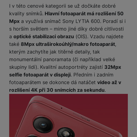
ří
c
e
ů
s
I v této cenové kategorii se už dočkáte dobré
t
s
í
r
m
t
c
kvality snímků.
Hlavní fotoaparát má rozlišení 50
l
a
n
oj
h
u
Mpx
a využívá snímač Sony LYTIA 600. Poradí si i
d
P
í
á
P
š
a
ř
s horším světlem – mimo jiné díky dobré citlivosti
S
n
P
ří
e
p
í
a
optické stabilizaci obrazu
(OIS). Vzadu najdete
S
k
ří
s
n
t
s
D
také
8Mpx ultraširokoúhlý/makro fotoaparát
,
y
sl
l
s
é
l
d
kterým zachytíte jak titěrné detaily, tak
u
u
t
r
u
is
š
š
monumentální panoramata (či například velké
v
y
š
k
e
e
skupiny lidí). Kvalitní autoportréty zajistí
32Mpx
í
e
y
n
n
M
p
selfie fotoaparát v displeji
. Předním i zadním
n
st
s
ik
r
S
fotoaparátem se dokonce dá natáčet
video až v
s
ví
t
r
o
S
t
rozlišení 4K při 30 snímcích za sekundu
.
p
v
o
s
D
v
r
í
f
p
d
í
o
p
o
o
is
p
M
r
n
t
k
r
a
o
y
ř
y
o
c
l
e
a
e
P
b
u