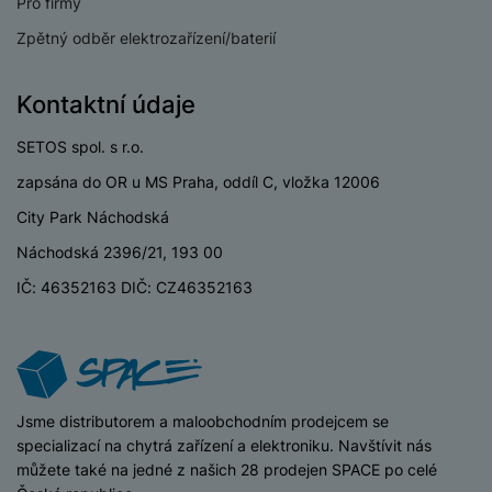
USB OTG
Ano
Pro firmy
Zpětný odběr elektrozařízení/baterií
Typ paměťové karty
MicroSD
Lightning port
Ne
Kontaktní údaje
SETOS spol. s r.o.
zapsána do OR u MS Praha, oddíl C, vložka 12006
BATERIE
City Park Náchodská
Náchodská 2396/21, 193 00
Kapacita baterie
5200 MAH
IČ: 46352163 DIČ: CZ46352163
Rychlé nabíjení
Ano
Výkon rychlonabíjení
30 W
Způsob nabíjení
Kabelové
iSpace
Jsme distributorem a maloobchodním prodejcem se
specializací na chytrá zařízení a elektroniku. Navštívit nás
můžete také na jedné z našich 28 prodejen SPACE po celé