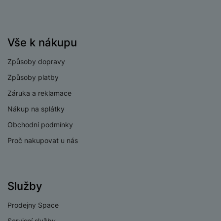
a
n
fotoaparátu
n
m
a
i
Rozlišení hlavního
50 MPX
e
bí
c
zadního fotoaparátu
r
je
Vše k nákupu
e
Rozlišení
y
ní
širokoúhlého
8 MPX
m
Způsoby dopravy
fotoaparátu
Způsoby platby
Typ fotoaparátu
Širokoúhlý
Záruka a reklamace
Nákup na splátky
Obchodní podmínky
PROCESOR
Proč nakupovat u nás
4x2,5 GHz + 4x2,0
Rychlost CPU
GHz
Služby
Počet jader
8
procesoru
Prodejny Space
Procesor
Mediatek 7300
Servisní služby