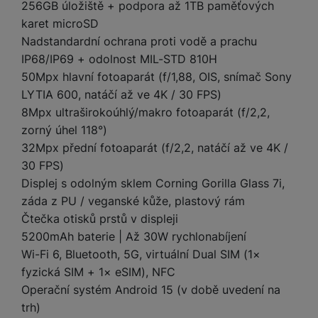
e
l
a
ti
256GB úložiště + podpora až 1TB paměťových
o
j
y
n
e
s
v
k
karet microSD
e
a
s
k
t
y
y
Nadstandardní ochrana proti vodě a prachu
č
s
t
o
o
k
IP68/IP69 + odolnost MIL-STD 810H
u
B
v
h
j
R
y
š
l
50Mpx hlavní fotoaparát (f/1,88, OIS, snímač Sony
í
l
a
o
i
e
LYTIA 600, natáčí až ve 4K / 30 FPS)
e
n
u
F
č
s
N
d
y
t
8Mpx ultraširokoúhlý/makro fotoaparát (f/2,2,
P
ól
k
k
a
y
p
e
ří
zorný úhel 118°)
ie
y
y
b
r
r
sl
M
32Mpx přední fotoaparát (f/2,2, natáčí až ve 4K /
D
íj
o
y
u
o
V
30 FPS)
F
ig
e
t
š
bi
y
o
Displej s odolným sklem Corning Gorilla Glass 7i,
it
K
č
a
e
le
s
t
záda z PU / veganské kůže, plastový rám
ál
l
k
b
n
O
a
o
ní
á
y
Čtečka otisků prstů v displeji
l
st
u
v
p
f
v
d
5200mAh baterie | Až 30W rychlonabíjení
e
ví
tf
a
o
o
e
o
t
p
Wi-Fi 6, Bluetooth, 5G, virtuální Dual SIM (1×
it
č
u
t
s
a
y
r
fyzická SIM + 1× eSIM), NFC
t
e
z
o
n
u
o
e
Operační systém Android 15 (v době uvedení na
d
r
Kl
i
t
m
rs
r
trh)
á
á
c
a
o