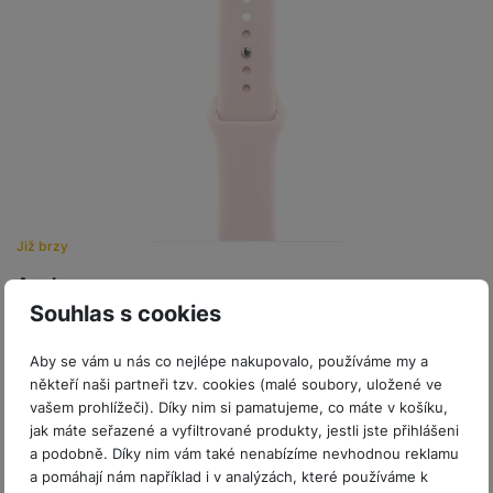
P
d
a
i
d
ří
n
m
č
i
s
i
ě
e
o
l
c
ť
u
e
o
H
š
P
v
e
e
P
o
é
r
n
ří
u
k
n
s
s
z
a
í
t
l
d
rt
p
v
u
r
Již brzy
y
ř
í
š
a
í
Apple 46mm Soft Pink Sport Band - S/M
p
e
p
s
Souhlas s cookies
r
n
r
Sportovní řemínek pro Apple Watch • velikost 46 mm • velikost
l
o
s
o
pásku S/M • materiál: vysoce odolný fluoroelastomer • hladký a
u
Aby se vám u nás co nejlépe nakupovalo, používáme my a
A
t
A
příjemný povrch pro…
š
někteří naši partneři tzv. cookies (malé soubory, uložené ve
ir
v
ir
1 289
Kč
Na splátky
e
vašem prohlížeči). Díky nim si pamatujeme, co máte v košíku,
P
í
p
od 33
Kč
n
Do košíku
jak máte seřazené a vyfiltrované produkty, jestli jste přihlášeni
o
p
o
s
a podobně. Díky nim vám také nenabízíme nevhodnou reklamu
d
r
d
t
a pomáhají nám například i v analýzách, které používáme k
s
o
s