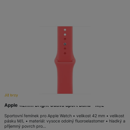
Již brzy
Apple 42mm Bright Guava Sport Band - M/L
Sportovní řemínek pro Apple Watch • velikost 42 mm • velikost
pásku M/L • materiál: vysoce odolný fluoroelastomer • hladký a
příjemný povrch pro…