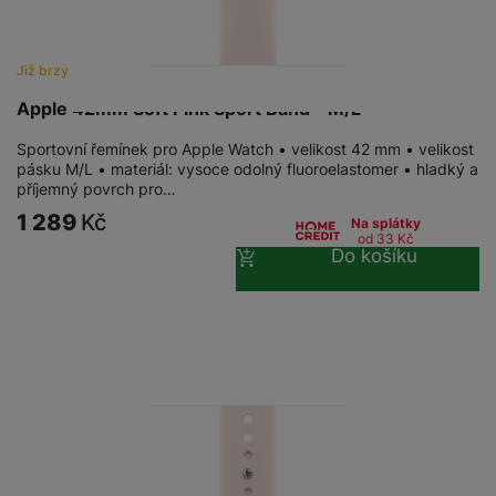
Již brzy
Apple 42mm Soft Pink Sport Band - M/L
Sportovní řemínek pro Apple Watch • velikost 42 mm • velikost
pásku M/L • materiál: vysoce odolný fluoroelastomer • hladký a
příjemný povrch pro…
1 289
Kč
Na splátky
od 33
Kč
Do košíku