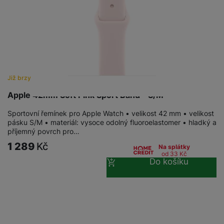
Již brzy
Apple 42mm Soft Pink Sport Band - S/M
Sportovní řemínek pro Apple Watch • velikost 42 mm • velikost
pásku S/M • materiál: vysoce odolný fluoroelastomer • hladký a
příjemný povrch pro…
1 289
Kč
Na splátky
od 33
Kč
Do košíku