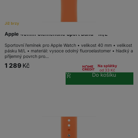
Již brzy
Apple 40mm Clementine Sport Band - M/L
Sportovní řemínek pro Apple Watch • velikost 40 mm • velikost
pásku M/L • materiál: vysoce odolný fluoroelastomer • hladký a
příjemný povrch pro…
1 289
Kč
Na splátky
od 33
Kč
Do košíku