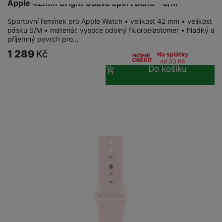
Apple 42mm Bright Guava Sport Band - S/M
Sportovní řemínek pro Apple Watch • velikost 42 mm • velikost
pásku S/M • materiál: vysoce odolný fluoroelastomer • hladký a
příjemný povrch pro…
1 289
Kč
Na splátky
od 33
Kč
Do košíku