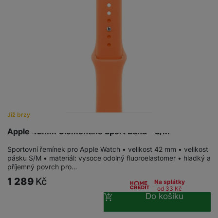
a
n
n
m
a
i
e
bí
c
r
je
e
y
ní
m
Již brzy
Apple 42mm Clementine Sport Band - S/M
Sportovní řemínek pro Apple Watch • velikost 42 mm • velikost
pásku S/M • materiál: vysoce odolný fluoroelastomer • hladký a
příjemný povrch pro…
1 289
Kč
Na splátky
od 33
Kč
Do košíku