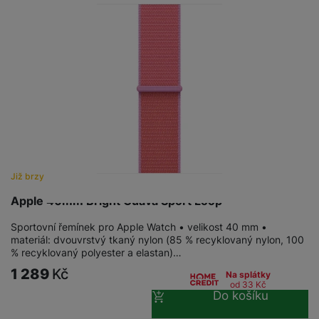
Již brzy
Apple 40mm Bright Guava Sport Loop
Sportovní řemínek pro Apple Watch • velikost 40 mm •
materiál: dvouvrstvý tkaný nylon (85 % recyklovaný nylon, 100
% recyklovaný polyester a elastan)…
1 289
Kč
Na splátky
od 33
Kč
Do košíku