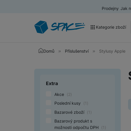
Prodejny
Jak 
Kategorie zboží
Akce a výprodej
Domů
Příslušenství
Stylusy Apple
Mobilní telefony
Nositelná elektronika
Extra
Upřesnit paramet
Televize
Akce
(
2
)
Audio
Poslední kusy
(
1
)
Domácí spotřebiče
Bazarové zboží
(
1
)
Tablety
Bazarový produkt s
možnosti odpočtu DPH
(
1
)
Foto