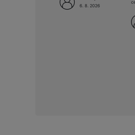
c
6. 8. 2026
Marketingové cookies pou
na našich stránkách, tak n