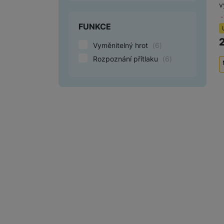
v
FUNKCE
Vyměnitelný hrot
(
6
)
Rozpoznání přítlaku
(
6
)