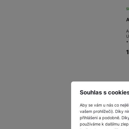
S
A
A
U
•
Souhlas s cookie
Z
Aby se vám u nás co nejlé
vašem prohlížeči). Díky ni
přihlášeni a podobně. Dí
používáme k dalšímu zlep