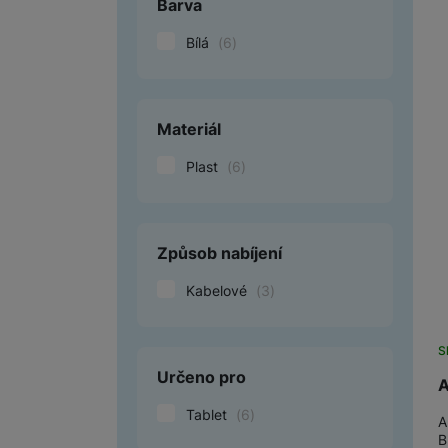
Barva
Bílá
(
6
)
Materiál
Plast
(
6
)
Způsob nabíjení
Kabelové
(
3
)
S
Určeno pro
A
Tablet
(
6
)
A
B