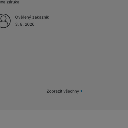
ena,záruka.
žíváme my nebo naši partneři, abychom vám mohli zobrazit vhodné
Ověřený zákazník
a stránkách třetích stran.
3. 8. 2026
Zobrazit všechny