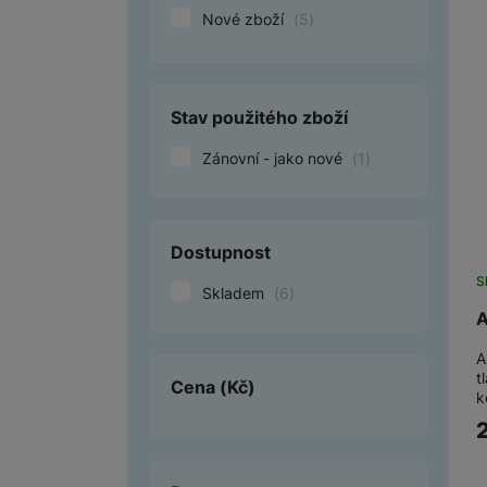
Nové zboží
(
5
)
Smart
Ventilátory
Stav použitého zboží
Počítače a notebooky
Zánovní - jako nové
(
1
)
Herní zóna
Péče o zdraví a tělo
Dostupnost
Příslušenství
S
Skladem
(
6
)
Dárkové poukázky iSpace
A
Vrácené zboží
A
t
Cena
(Kč)
k