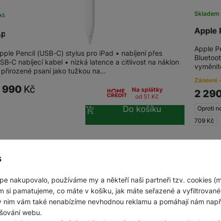
Jednorázové baterie
Skladem
kladem
na 26 prodejnách
Apple 
pple Pencil (USB-C)
Apple Pe
pple Pencil (USB-C) stylus pro iPad • nabíjení přes
Bluetoot
SB‑C nabíjecí kabel • nízká latence a citlivost na náklon
vyměnit
 přirozené psaní jako tužkou na…
Zánovní -
1 990
Kč
Na splátky
2 29
od 51
Kč
Do košíku
Oproti n
709
Kč
s
obrazeno produktů:
z
6
pe nakupovalo, používáme my a někteří naši partneři tzv. cookies (
m si pamatujeme, co máte v košíku, jak máte seřazené a vyfiltrované p
ky nim vám také nenabízíme nevhodnou reklamu a pomáhají nám napřík
šování webu.