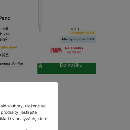
Příslušenství pro
autokamery
Pencil (2nd Generation)
ncil 2. generace • aktivní, plastový hrot •
Bazarové zboží
h •rozpoznání přítlaku a opřené dlaně •
elný hrot • výdrž až 12 hod • magnetické…
Možný odpočet DPH
 jako nové
Na splátky
od 59
Kč
0
Kč
ovému ušetříte
Do košíku
malé soubory, uložené ve
rodukty, jestli jste
lad i v analýzách, které