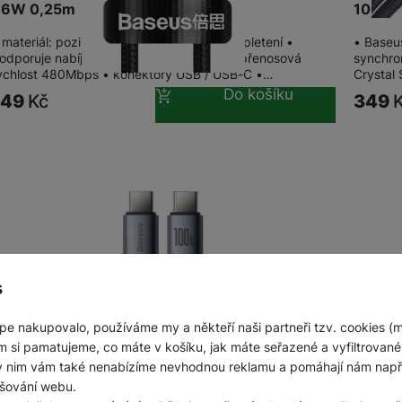
66W 0,25m
100W
Jednorázové baterie
 materiál: pozinkovaný hliník + nylonové opletení •
• Baseus
odporuje nabíjení až 11V/6A Max. 66W • přenosová
synchron
ychlost 480Mbps • konektory USB / USB-C •…
Crystal 
Do košíku
149
Kč
349
s
pe nakupovalo, používáme my a někteří naši partneři tzv. cookies (
m si pamatujeme, co máte v košíku, jak máte seřazené a vyfiltrované p
ky nim vám také nenabízíme nevhodnou reklamu a pomáhají nám napřík
šování webu.