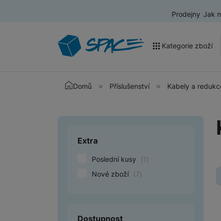
Prodejny
Jak 
Kategorie zboží
Akce a výprodej
Domů
Příslušenství
Kabely a redukc
Mobilní telefony
Nositelná elektronika
Extra
Upřesnit paramet
Televize
Poslední kusy
(
1
)
Audio
Nové zboží
(
7
)
Domácí spotřebiče
Tablety
Dostupnost
Foto