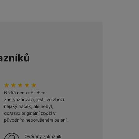
 obsahy nebo reklamy jak
azníků
hodnoceni_zakazniku
100
%
hodnoceni_zakazniku
100
%
Nízká cena ně lehce
Odporúčam
znervózňovala, jestli ve zboží
nějaký háček, ale nebyl,
Ověřený zákazník
dorazilo originální zboží v
27. 7. 2026
původním neporušeném balení.
Ověřený zákazník