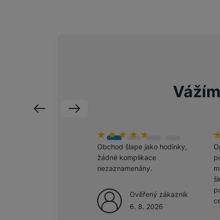
Marketingové cookies pou
na našich stránkách, tak n
Vážím
předchozí
následující
hodnoceni_zakazniku
100
%
h
1
Obchod šlape jako hodinky,
O
žádné komplikace
po
nezaznamenány.
m
š
p
Ověřený zákazník
c
6. 8. 2026