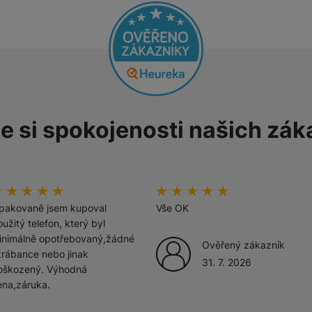
žíváme my nebo naši partneři, abychom vám mohli zobrazit vhodné
a stránkách třetích stran.
e si spokojenosti našich zák
odnoceni_zakazniku
00
%
hodnoceni_zakazniku
100
%
pakovaně jsem kupoval
Vše OK
užitý telefon, který byl
inimálně opotřebovaný,žádné
Ověřený zákazník
krábance nebo jinak
31. 7. 2026
oškozený. Výhodná
ena,záruka.