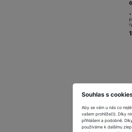
•
p
r
Souhlas s cookie
Aby se vám u nás co nejlé
vašem prohlížeči). Díky ni
přihlášeni a podobně. Dí
používáme k dalšímu zlep