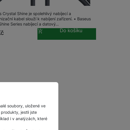
 2m
Příslušenství pro
autokamery
 Crystal Shine je spolehlivý nabíjecí a
izační kabel slouží k nabíjení zařízení. • Baseus
Shine Series nabíjecí a datový…
Do košíku
Kč
malé soubory, uložené ve
rodukty, jestli jste
lad i v analýzách, které