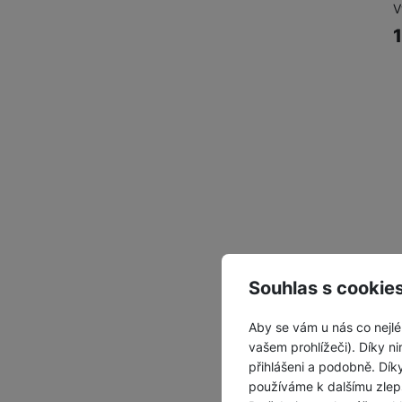
V
Souhlas s cookie
Aby se vám u nás co nejlé
vašem prohlížeči). Díky ni
S
přihlášeni a podobně. Dí
používáme k dalšímu zlep
C