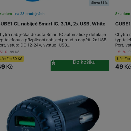
Sleva 51 %
kladem
na 23 prodejnách
Skladem 
UBE1 CL nabíječ Smart IC, 3.1A, 2x USB, White
CUBE1 
hytrá nabíječka do auta Smart IC automaticky detekuje
Chytrá 
yp telefonu a přizpůsobí nabíjecí proud a napětí. 2x USB
typ tele
ort, vstup: DC 12-24V, výstup: USB…
Port, v
-51 %
99
Kč
-51 %
9
Ušetříte
50
Kč
Ušetříte
Do košíku
49
Kč
49
K