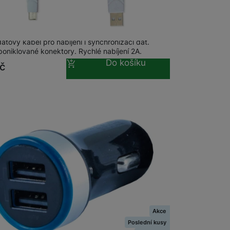
na prodejně
na 14 prodejnách
datový kabel USB USB-C, 1m, White
 obsahy nebo reklamy jak
tový kabel pro nabíjení i synchronizaci dat.
 poniklované konektory. Rychlé nabíjení 2A.
Do košíku
č
Akce
Poslední kusy