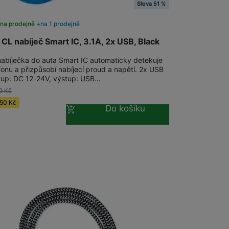
Sleva 51 %
na prodejně
na 1 prodejně
CL nabíječ Smart IC, 3.1A, 2x USB, Black
nabíječka do auta Smart IC automaticky detekuje
fonu a přizpůsobí nabíjecí proud a napětí. 2x USB
stup: DC 12-24V, výstup: USB…
9
Kč
50
Kč
Do košíku
č