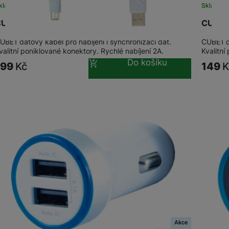
kladem na prodejně
na 8 prodejnách
Skladem 
UBE1 datový kabel USB USB-C, 2m, White
CUBE1 
žíváme my nebo naši partneři, abychom vám mohli zobrazit vhodné
a stránkách třetích stran.
UBE1 datový kabel pro nabíjení i synchronizaci dat.
CUBE1 da
valitní poniklované konektory. Rychlé nabíjení 2A.
Kvalitní
Do košíku
199
Kč
149
K
Akce