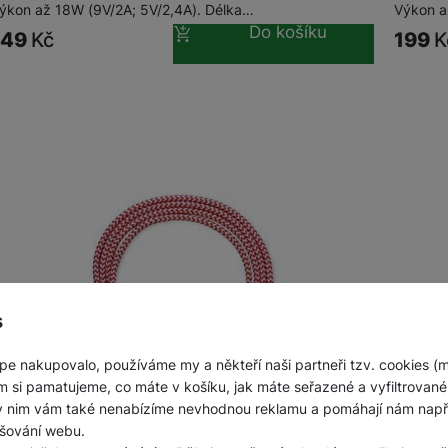
ýkon až 18W (9V/2A; 5V/2,4A). Délka…
Výkon a
Jednorázové baterie
Do košíku
149
Kč
199
K
s
pe nakupovalo, používáme my a někteří naši partneři tzv. cookies (
m si pamatujeme, co máte v košíku, jak máte seřazené a vyfiltrované p
kladem
na 23 prodejnách
Skladem 
ky nim vám také nenabízíme nevhodnou reklamu a pomáhají nám napřík
šování webu.
UBE1 nylon datový kabel USB USB-C, 2m, Red
CUBE1 