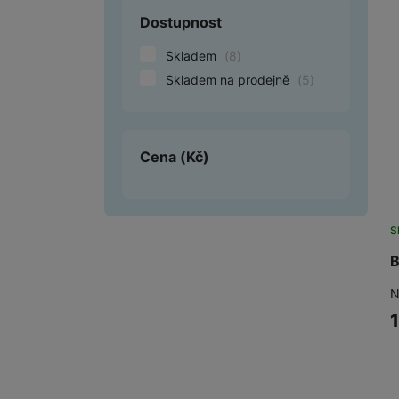
Dostupnost
Smart
Skladem
(
8
)
Ventilátory
Skladem na prodejně
(
5
)
Počítače a notebooky
Herní zóna
Cena
(Kč)
Péče o zdraví a tělo
Příslušenství
S
Dárkové poukázky iSpace
B
Vrácené zboží
N