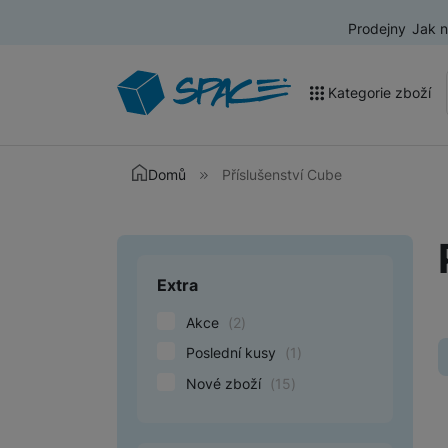
Prodejny
Jak 
Kategorie zboží
Akce a výprodej
Domů
Příslušenství Cube
Mobilní telefony
Nositelná elektronika
Extra
Upřesnit paramet
Televize
Akce
(
2
)
Audio
Poslední kusy
(
1
)
Domácí spotřebiče
Nové zboží
(
15
)
Tablety
Foto