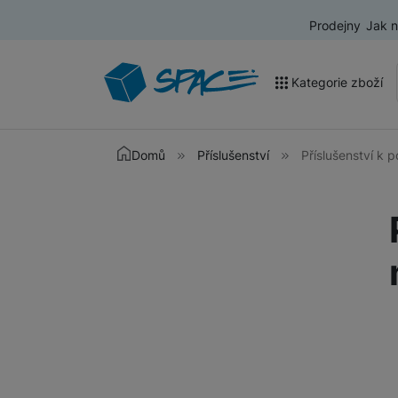
Prodejny
Jak 
Kategorie zboží
Akce a výprodej
Domů
Příslušenství
Příslušenství k
Mobilní telefony
Nositelná elektronika
Televize
Audio
Domácí spotřebiče
Tablety
Foto