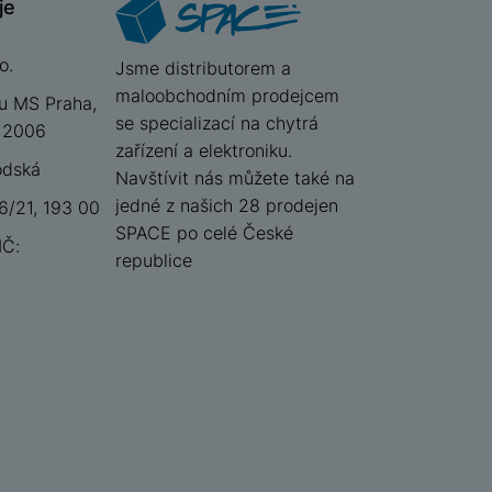
je
o.
iSpace
Jsme distributorem a
maloobchodním prodejcem
u MS Praha,
se specializací na chytrá
 12006
zařízení a elektroniku.
odská
Navštívit nás můžete také na
jedné z našich 28 prodejen
/21, 193 00
SPACE po celé České
IČ:
republice