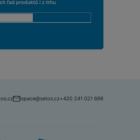
h řad produktů i z trhu
os.cz
ispace@setos.cz
+420 241 021 666