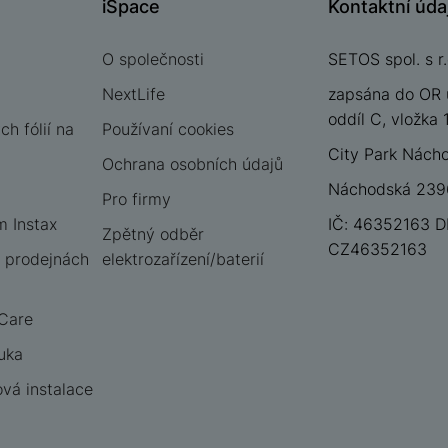
iSpace
Kontaktní úda
O společnosti
SETOS spol. s r.
NextLife
zapsána do OR 
oddíl C, vložka
h fólií na
Používaní cookies
City Park Nách
Ochrana osobních údajů
Náchodská 2396
Pro firmy
m Instax
IČ: 46352163 D
Zpětný odběr
CZ46352163
 prodejnách
elektrozařízení/baterií
 Care
uka
vá instalace