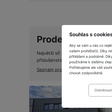
Souhlas s cookie
Prodejny SPACE
Aby se vám u nás co nejlé
vašem prohlížeči). Díky ni
Největší síť specializovaných kame
přihlášeni a podobně. Dí
příslušenství.
používáme k dalšímu zlep
Potřebujeme ale váš souh
Seznam prodejen
chovat zodpovědně.
Nastavení souhla
Odmítnout
Technické
Technické
-
bez těchto c
VŽDY AKTIVNÍ
Technické cookies umožňu