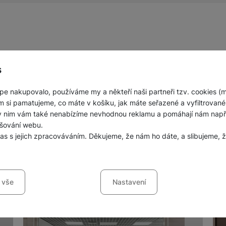
Herní ovladače
Herní klávesnice
Herní sluchátka
s
Herní a počítačové židle
Powerbanky
Bezdrátové powerbanky
pe nakupovalo, používáme my a někteří naši partneři tzv. cookies (
Herní myši
m si pamatujeme, co máte v košíku, jak máte seřazené a vyfiltrované p
nných prodejen mobilních telefonů a
Powerbanky pro dvě a více zařízení
ky nim vám také nenabízíme nevhodnou reklamu a pomáhají nám napřík
šování webu.
Herní a počítačové stoly
las s jejich zpracováváním. Děkujeme, že nám ho dáte, a slibujeme
Powerbanky s rychlonabíjením
sů s kategoriemi cookies
Stylusy
 vše
Nastavení
ookies náš web nebude fungovat
.
jí váš průchod nákupním košíkem, porovnávání produktů a další ne