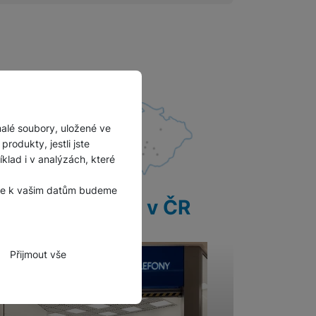
Držáky pro televize
Audio-video kabely
Rámečky pro Frame TV
Paměťové karty
MicroSDHC
malé soubory, uložené ve
rodukty, jestli jste
MicroSDXC
lad i v analýzách, které
, že k vašim datům budeme
28 prodejen v ČR
Multimédia
Přijmout vše
zbytné funkce.