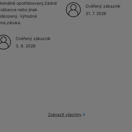
Adaptéry a předsádky
inimálně opotřebovaný,žádné
Ověřený zákazník
krábance nebo jinak
Kabely a redukce
31. 7. 2026
HUB
oškozený. Výhodná
Telekonvertory
ena,záruka.
Kabely
Baterie a napájecí adaptéry
Ověřený zákazník
3. 8. 2026
Redukce
Příslušenství k domácím
Příslušenství pro lednice
spotřebičům
Příslušenství pro pračky a sušičky
Příslušenství k vysavačům
Zobrazit všechny
Herní příslušenství
Herní monitory