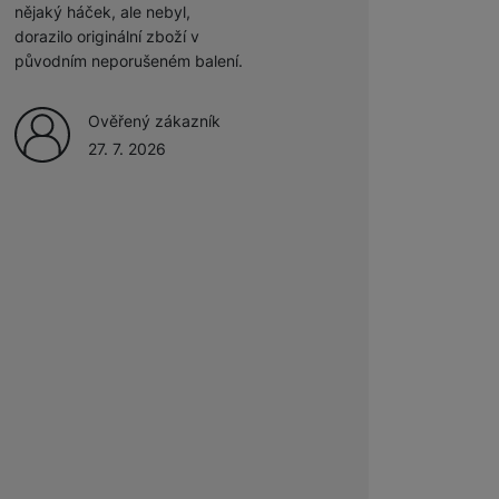
nějaký háček, ale nebyl,
Ověřený zákazník
Příslušenství pro Mac
dorazilo originální zboží v
Disky/nosiče dat
27. 7. 2026
Flash disky
původním neporušeném balení.
Ověřený zákazník
Externí HDD disky
27. 7. 2026
Paměťové karty
Externí SSD disky
SSD disky
Příslušenství pro audio
Pouzdra pro Airpods
Příslušenství pro televize
Dálkové ovladače