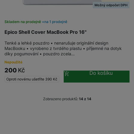
e
l
v
Možný odpočet DPH
n
e
l
st
v
a
ví
Skladem na prodejně
na 1 prodejně
i
d
k
z
a
Epico Shell Cover MacBook Pro 16"
v
e
č
y
Tenké a lehké pouzdro • nenarušuje originální design
e
s
P
MacBooku • vyrobeno z tvrdého plastu • příjemné na dotyk
D
a
díky pogumování • pouzdro zcela…
o
H
á
v
w
e
Nepoužité
l
a
e
r
200
Kč
k
č
Do košíku
r
n
o
ů
Oproti novému ušetříte
390
Kč
b
í
v
m
a
sl
é
n
u
o
Zobrazeno produktů:
z
14
k
c
v
y
h
l
á
a
P
t
B
d
a
k
e
a
m