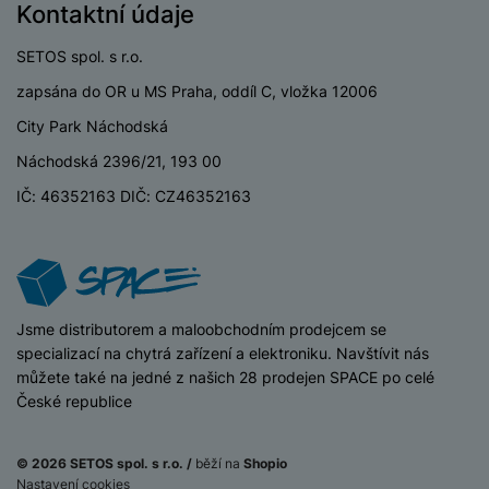
Kontaktní údaje
SETOS spol. s r.o.
zapsána do OR u MS Praha, oddíl C, vložka 12006
City Park Náchodská
Náchodská 2396/21, 193 00
IČ: 46352163 DIČ: CZ46352163
iSpace
Jsme distributorem a maloobchodním prodejcem se
specializací na chytrá zařízení a elektroniku. Navštívit nás
můžete také na jedné z našich 28 prodejen SPACE po celé
České republice
© 2026 SETOS spol. s r.o. /
běží na
Shopio
Nastavení cookies