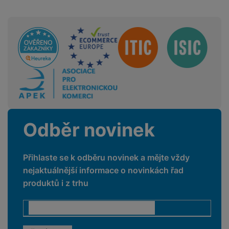
a
n
n
m
a
i
e
bí
Sdružení
c
r
je
e
y
ní
m
Odběr novinek
Přihlaste se k odběru novinek a mějte vždy
nejaktuálnější informace o novinkách řad
produktů i z trhu