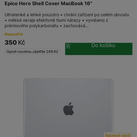
v
Epico Hero Shell Cover MacBook 16"
p
í
r
Ultratenké a lehké pouzdro • chrání zařízení po celém obvodu
a
P
• měkké okraje efektivně tlumí nárazy • vyrobeno z
H
č
prémiového polykarbonátu • zachovává…
ř
e
k
í
Nepoužité
r
y
s
350
Kč
ní
a
Do košíku
l
m
s
Oproti novému ušetříte
249
Kč
u
o
u
š
ni
š
e
t
i
n
o
č
s
r
k
t
y
y
v
í
H
P
p
e
ří
r
r
sl
o
n
u
t
í
š
e
o
Bazarové zboží