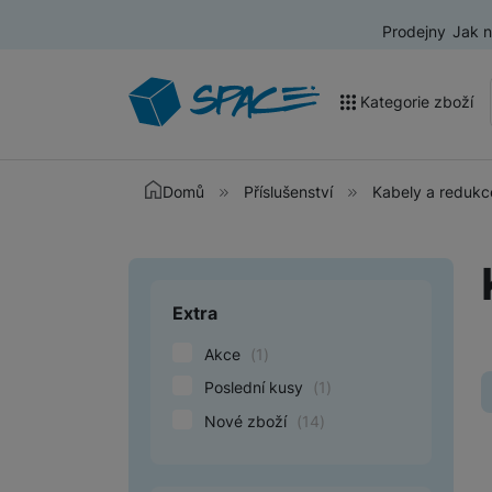
Prodejny
Jak 
Kategorie zboží
Akce a výprodej
Domů
Příslušenství
Kabely a redukc
Mobilní telefony
Nositelná elektronika
Extra
Upřesnit paramet
Televize
Akce
(
1
)
Audio
Poslední kusy
(
1
)
Domácí spotřebiče
Nové zboží
(
14
)
Tablety
Foto