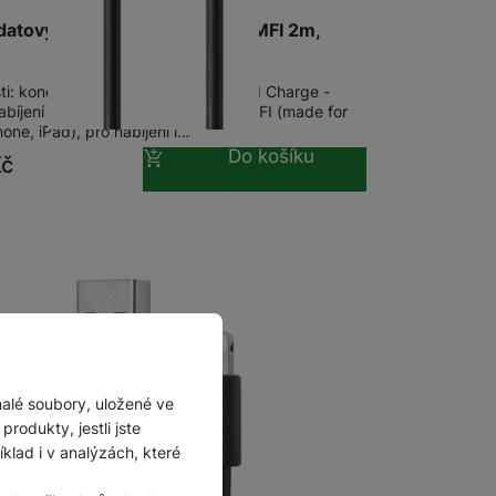
Příslušenství pro
datový kabel USB/Lightning s MFI 2m,
autokamery
ti: konektory USB - Lightning, Rapid Charge -
abíjení proudem 2,4 A, certifikace MFI (made for
hone, iPad), pro nabíjení i…
Do košíku
Kč
malé soubory, uložené ve
rodukty, jestli jste
lad i v analýzách, které