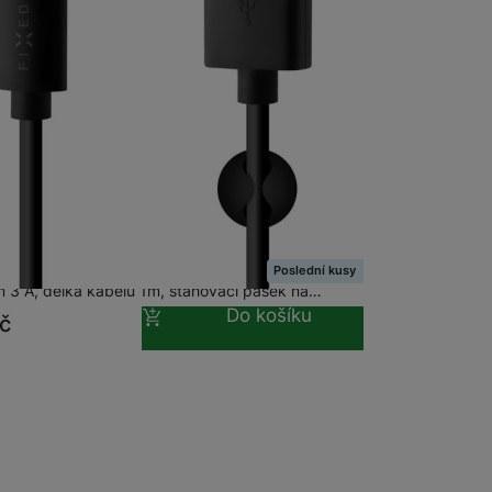
 obsahy nebo reklamy jak
m
na 1 prodejně
datový kabel USB/USB-C, USB 2.0, 1m,
ti: konektory USB - USB-C- pro nabíjení i
izaci dat, Rapid Charge - rychlé nabíjení
Poslední kusy
 3 A, délka kabelu 1m, stahovací pásek na…
Do košíku
č