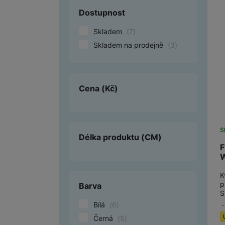
Dostupnost
Smart
Skladem
(
7
)
Ventilátory
Skladem na prodejně
(
3
)
Počítače a notebooky
Herní zóna
Cena
(Kč)
Péče o zdraví a tělo
Příslušenství
S
Délka produktu
(CM)
Dárkové poukázky iSpace
F
W
Vrácené zboží
K
p
Barva
S
Bílá
(
6
)
Černá
(
5
)