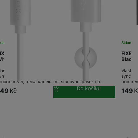
žíváme my nebo naši partneři, abychom vám mohli zobrazit vhodné
a stránkách třetích stran.
kladem
na 1 prodejně
Sklade
IXED datový kabel USB/USB-C, USB 2.0, 1m,
FIXED 
hite
Black
lastnosti: konektory USB - USB-C- pro nabíjení i
Vlastnos
ynchronizaci dat, Rapid Charge - rychlé nabíjení
synchron
roudem 3 A, délka kabelu 1m, stahovací pásek na…
proudem
Do košíku
149
Kč
149
K