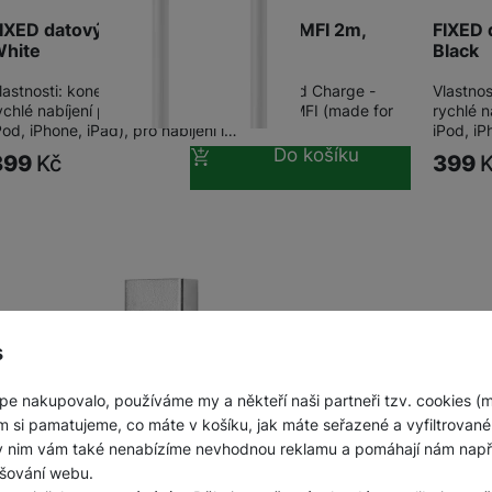
Jednorázové baterie
IXED datový kabel USB/Lightning s MFI 2m,
FIXED 
hite
Black
lastnosti: konektory USB - Lightning, Rapid Charge -
Vlastnos
ychlé nabíjení proudem 2,4 A, certifikace MFI (made for
rychlé n
Pod, iPhone, iPad), pro nabíjení i…
iPod, iP
Do košíku
399
Kč
399
s
pe nakupovalo, používáme my a někteří naši partneři tzv. cookies (
m si pamatujeme, co máte v košíku, jak máte seřazené a vyfiltrované p
ky nim vám také nenabízíme nevhodnou reklamu a pomáhají nám napřík
šování webu.