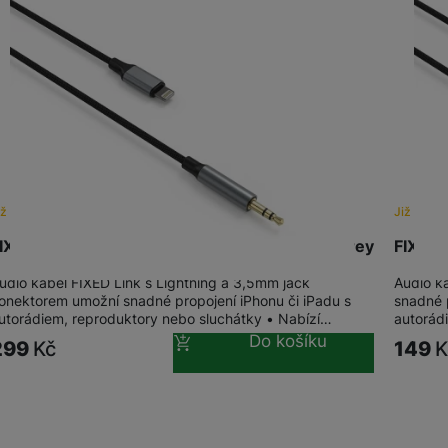
iž brzy
Již brzy
IXED Audio kabel Link Lightning na 3,5mm, Grey
FIXED 
udio kabel FIXED Link s Lightning a 3,5mm jack
Audio k
onektorem umožní snadné propojení iPhonu či iPadu s
snadné 
utorádiem, reproduktory nebo sluchátky • Nabízí…
autorádi
Do košíku
299
Kč
149
K