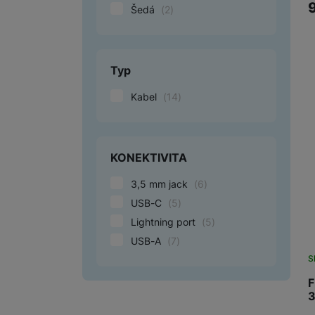
Šedá
(
2
)
Typ
Kabel
(
14
)
KONEKTIVITA
3,5 mm jack
(
6
)
USB-C
(
5
)
Lightning port
(
5
)
USB-A
(
7
)
S
F