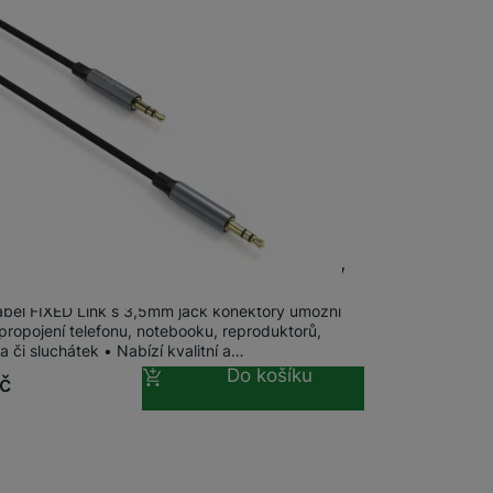
Audio kabel Link 3,5mm na 3,5mm, Grey
abel FIXED Link s 3,5mm jack konektory umožní
propojení telefonu, notebooku, reproduktorů,
a či sluchátek • Nabízí kvalitní a…
Do košíku
č