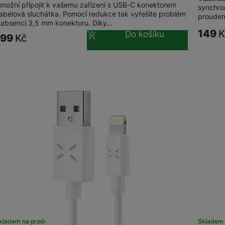
možní připojit k vašemu zařízení s USB-C konektorem
synchron
abelová sluchátka. Pomocí redukce tak vyřešíte problém
proudem
Herní ovladače
 absencí 3,5 mm konektoru. Díky…
149
K
Do košíku
199
Kč
Herní klávesnice
Herní sluchátka
Herní a počítačové židle
Powerbanky
Bezdrátové powerbanky
Herní myši
Powerbanky pro dvě a více zařízení
Herní a počítačové stoly
Powerbanky s rychlonabíjením
Stylusy
kladem na prodejně
na 7 prodejnách
Sklade