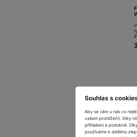
F
W
V
r
i
Souhlas s cookie
Aby se vám u nás co nejlé
vašem prohlížeči). Díky ni
přihlášeni a podobně. Dí
používáme k dalšímu zlep