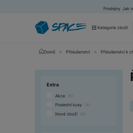
Prodejny
Jak 
Kategorie zboží
Akce a výprodej
Domů
Příslušenství
Příslušenství k
Mobilní telefony
Nositelná elektronika
Extra
Upřesnit paramet
Televize
Akce
(
6
)
Audio
Poslední kusy
(
4
)
Domácí spotřebiče
Nové zboží
(
6
)
Tablety
Foto