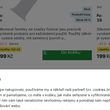
Jednorázové baterie
kladem
na 1 prodejně
Skladem 
Akce
Poslední kusy
orever silikon řemínek S/M Apple 38/40/41mm,
Foreve
rey
38/40
Sleva 33 %
ilikonové řemínky od značky Forever jsou precizně
Silikon
yrobené produkty pro každodenní použití. Použitý silikon
vyrobené
e vysoce odolný, má sametový povrch a…
je vyso
-33 %
299
Kč
-33 %
Ušetříte
100
Kč
Ušetříte
Do košíku
199
Kč
199
K
s
obrazeno produktů:
z
6
pe nakupovalo, používáme my a někteří naši partneři tzv. cookies (
m si pamatujeme, co máte v košíku, jak máte seřazené a vyfiltrované p
ky nim vám také nenabízíme nevhodnou reklamu a pomáhají nám napřík
šování webu.