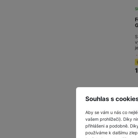
S
F
G
S
v
j
Souhlas s cookie
Z
Aby se vám u nás co nejlé
vašem prohlížeči). Díky ni
přihlášeni a podobně. Dí
používáme k dalšímu zlep