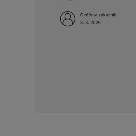
Ověřený zákazník
Marketingové cookies pou
3. 8. 2026
na našich stránkách, tak n