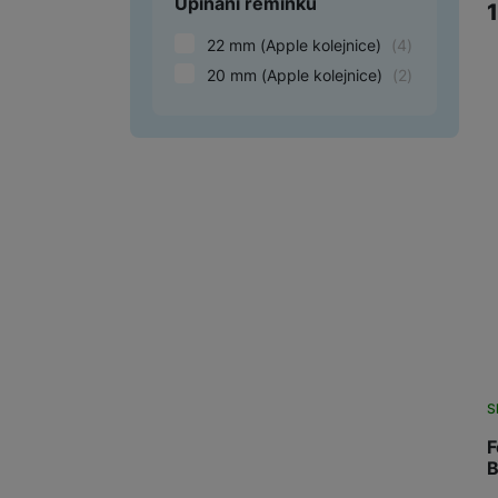
Upínání řemínku
22 mm (Apple kolejnice)
(
4
)
20 mm (Apple kolejnice)
(
2
)
S
F
B