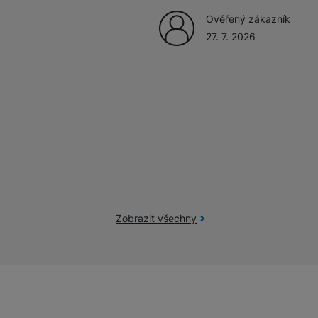
Ověřený zákazník
27. 7. 2026
žíváme my nebo naši partneři, abychom vám mohli zobrazit vhodné
a stránkách třetích stran.
Zobrazit všechny