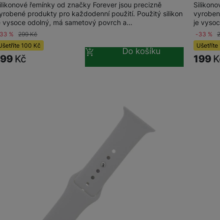
ilikonové řemínky od značky Forever jsou precizně
Silikon
yrobené produkty pro každodenní použití. Použitý silikon
vyrobené
Herní ovladače
e vysoce odolný, má sametový povrch a…
je vyso
-33 %
299
Kč
-33 %
Herní klávesnice
Herní sluchátka
Ušetříte
100
Kč
Ušetříte
Do košíku
199
Kč
199
K
Herní a počítačové židle
Powerbanky
Bezdrátové powerbanky
Herní myši
Powerbanky pro dvě a více zařízení
Herní a počítačové stoly
Powerbanky s rychlonabíjením
Stylusy