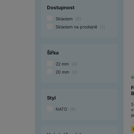
Dostupnost
Smart
Skladem
(
5
)
Ventilátory
Skladem na prodejně
(
1
)
Počítače a notebooky
Herní zóna
Šířka
Péče o zdraví a tělo
22 mm
(
4
)
Příslušenství
20 mm
(
2
)
S
Dárkové poukázky iSpace
F
B
Vrácené zboží
Styl
S
NATO
(
6
)
v
j