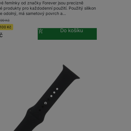
ové řemínky od značky Forever jsou precizně
 produkty pro každodenní použití. Použitý silikon
Držáky pro televize
ce odolný, má sametový povrch a…
299
Kč
Audio-video kabely
Rámečky pro Frame TV
100
Kč
Do košíku
č
Paměťové karty
MicroSDHC
MicroSDXC
Multimédia