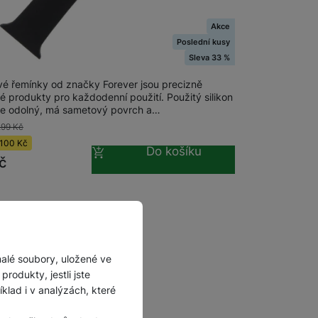
Příslušenství pro
na prodejně
na 1 prodejně
Akce
autokamery
Poslední kusy
r silikon řemínek S/M Apple
/41mm,Black
Sleva 33 %
ové řemínky od značky Forever jsou precizně
 produkty pro každodenní použití. Použitý silikon
ce odolný, má sametový povrch a…
299
Kč
100
Kč
Do košíku
č
malé soubory, uložené ve
rodukty, jestli jste
lad i v analýzách, které