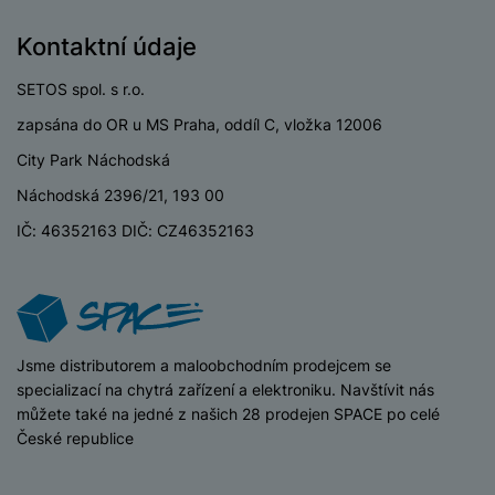
ří
c
e
ů
s
t
s
í
r
m
t
Kontaktní údaje
c
l
a
n
oj
h
u
d
P
í
á
P
SETOS spol. s r.o.
š
a
ř
S
n
P
ří
e
p
zapsána do OR u MS Praha, oddíl C, vložka 12006
í
S
k
ří
s
n
t
s
D
City Park Náchodská
y
sl
l
s
é
l
d
u
u
t
Náchodská 2396/21, 193 00
r
u
is
š
š
v
y
š
k
IČ: 46352163 DIČ: CZ46352163
e
e
í
e
y
n
n
M
p
n
st
s
ik
r
S
s
ví
t
r
o
S
t
p
v
o
s
D
v
r
í
f
p
iSpace
Jsme distributorem a maloobchodním prodejcem se
d
í
o
p
o
o
specializací na chytrá zařízení a elektroniku. Navštívit nás
is
p
M
r
n
t
můžete také na jedné z našich 28 prodejen SPACE po celé
k
r
a
o
y
ř
České republice
y
o
c
l
e
a
e
P
b
u