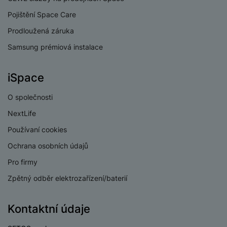
v
p
í
Pojištění Space Care
r
a
Prodloužená záruka
P
H
č
ř
Samsung prémiová instalace
e
k
í
r
y
s
ní
a
iSpace
l
m
s
u
o
u
O společnosti
š
ni
š
e
NextLife
t
i
n
o
Používaní cookies
č
s
r
k
t
Ochrana osobních údajů
y
y
v
Pro firmy
í
H
P
p
Zpětný odběr elektrozařízení/baterií
e
ří
r
r
sl
o
n
u
Kontaktní údaje
t
í
š
e
o