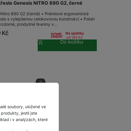
křeslo Genesis NITRO 890 G2, černé
 Nitro 890 G2 (černé) • Prémiové ergonomické
řeslo s vylepšenou celokovovou konstrukcí • Potah
vzdorné, prodyšné tkaniny v…
9
Kč
Na splátky
od 183
Kč
Do košíku
malé soubory, uložené ve
rodukty, jestli jste
lad i v analýzách, které