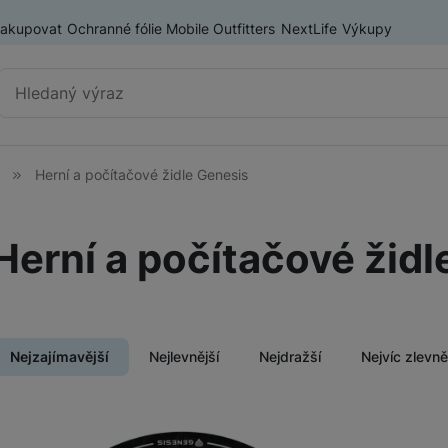
nakupovat
Ochranné fólie Mobile Outfitters
NextLife
Výkupy
Vyhledávání
Herní a počítačové židle Genesis
Herní konzole
PlayStation 5
Herní a počítačové židl
Nintendo Switch
ry
ASUS ROG ALLY
Lenovo Legion
Nejzajímavější
Nejlevnější
Nejdražší
Nejvíc zlevn
Herní příslušenství
Herní ovladače
Produkty
Herní monitory