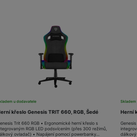
kladem u dodavatele
Skladem 
erní křeslo Genesis TRIT 660, RGB, Šedé
Herní 
enesis Trit 660 RGB • Ergonomické herní křeslo s
Genesis
ntegrovaným RGB LED podsvícením (přes 300 režimů,
integro
álkový ovladač) • Napájení pomocí powerbanky…
dálkový