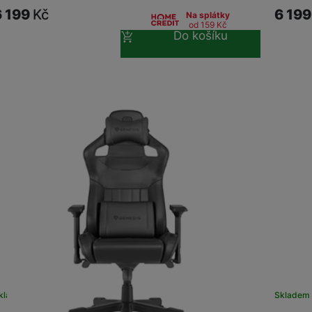
6 199
Kč
6 19
Na splátky
od 159
Kč
Do košíku
kladem u dodavatele
Skladem 