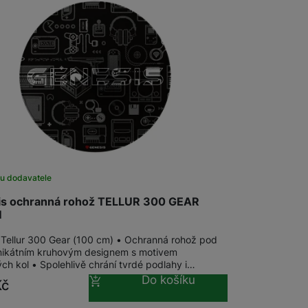
u dodavatele
is ochranná rohož TELLUR 300 GEAR
M
 Tellur 300 Gear (100 cm) • Ochranná rohož pod
 unikátním kruhovým designem s motivem
ch kol • Spolehlivě chrání tvrdé podlahy i…
Do košíku
Kč