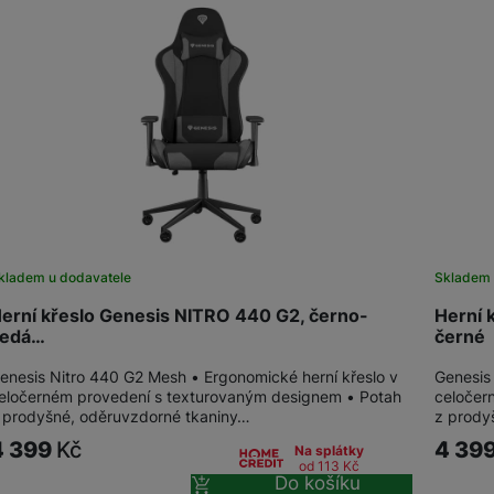
kladem u dodavatele
Skladem 
erní křeslo Genesis NITRO 440 G2, černo-
Herní 
edá…
černé
enesis Nitro 440 G2 Mesh • Ergonomické herní křeslo v
Genesis
eločerném provedení s texturovaným designem • Potah
celočer
 prodyšné, oděruvzdorné tkaniny…
z prody
4 399
Kč
4 39
Na splátky
od 113
Kč
Do košíku