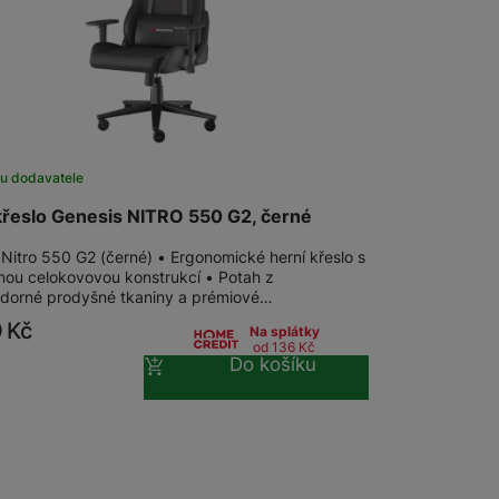
 obsahy nebo reklamy jak
u dodavatele
křeslo Genesis NITRO 550 G2, černé
Nitro 550 G2 (černé) • Ergonomické herní křeslo s
nou celokovovou konstrukcí • Potah z
dorné prodyšné tkaniny a prémiové…
9
Kč
Na splátky
od 136
Kč
Do košíku