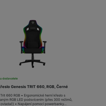
u dodavatele
křeslo Genesis TRIT 660, RGB, Černé
 Trit 660 RGB • Ergonomické herní křeslo s
vaným RGB LED podsvícením (přes 300 režimů,
 ovladač) • Napájení pomocí powerbanky…