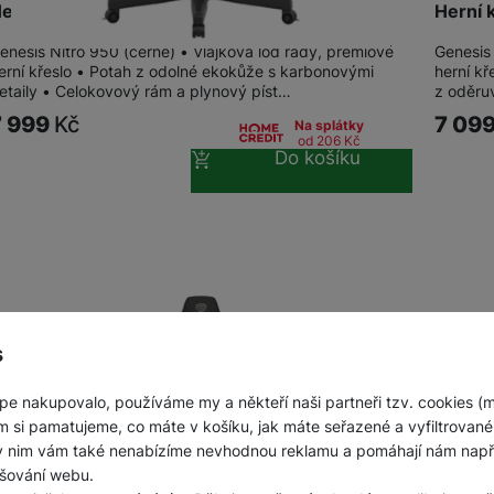
erní křeslo Genesis Nitro 950 černé
Herní 
enesis Nitro 950 (černé) • Vlajková loď řady, prémiové
Genesis
erní křeslo • Potah z odolné ekokůže s karbonovými
herní k
etaily • Celokovový rám a plynový píst…
z oděru
7 999
Kč
7 09
Na splátky
od 206
Kč
Do košíku
s
pe nakupovalo, používáme my a někteří naši partneři tzv. cookies (
m si pamatujeme, co máte v košíku, jak máte seřazené a vyfiltrované p
ky nim vám také nenabízíme nevhodnou reklamu a pomáhají nám napřík
šování webu.