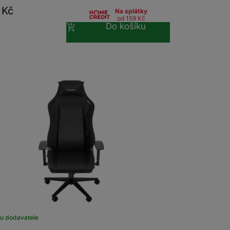
9
Kč
Na splátky
od 159
Kč
Do košíku
u dodavatele