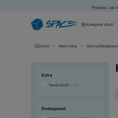
Prodejny
Jak 
Kategorie zboží
Akce a výprodej
Domů
Herní zóna
Herní příslušenství
Mobilní telefony
Nositelná elektronika
Extra
Upřesnit paramet
Televize
Nové zboží
(
14
)
Audio
Domácí spotřebiče
Tablety
Dostupnost
Foto