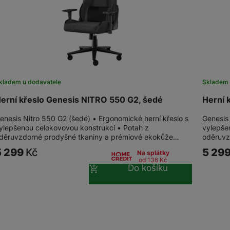
žíváme my nebo naši partneři, abychom vám mohli zobrazit vhodné
a stránkách třetích stran.
kladem u dodavatele
Skladem 
erní křeslo Genesis NITRO 550 G2, šedé
Herní 
enesis Nitro 550 G2 (šedé) • Ergonomické herní křeslo s
Genesis 
ylepšenou celokovovou konstrukcí • Potah z
vylepše
děruvzdorné prodyšné tkaniny a prémiové ekokůže…
oděruvz
5 299
Kč
5 29
Na splátky
od 136
Kč
Do košíku