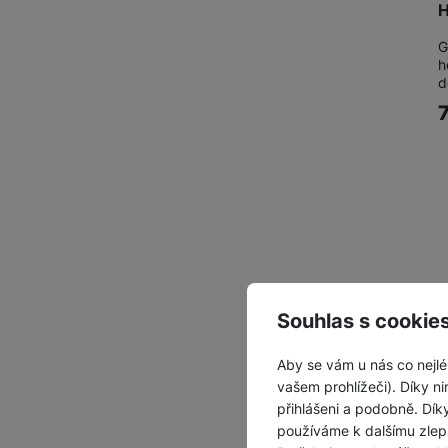
H
G
h
d
Souhlas s cookie
Aby se vám u nás co nejlé
vašem prohlížeči). Díky ni
přihlášeni a podobně. Dí
používáme k dalšímu zlep