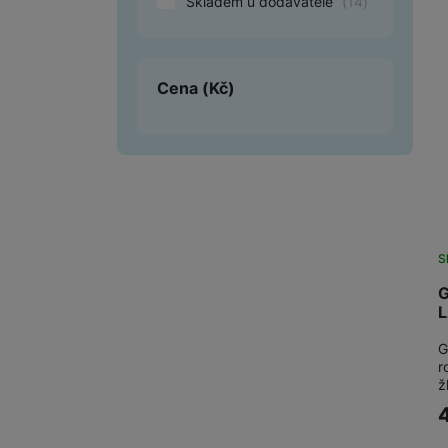
Skladem u dodavatele
(
14
)
Smart
Ventilátory
Cena
(Kč)
Počítače a notebooky
Herní zóna
Péče o zdraví a tělo
Příslušenství
S
Dárkové poukázky iSpace
G
L
Vrácené zboží
G
r
ž