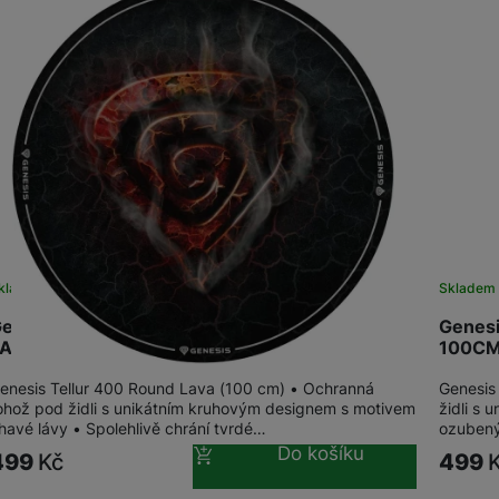
Dokovací stanice
Herní sluchátka
Herní myši
Herní klávesnice
Herní a počítačové židle
kladem u dodavatele
Skladem 
Herní stoly
enesis ochranná rohož TELLUR 400 ROUND
Genes
AVA 100CM
100C
enesis Tellur 400 Round Lava (100 cm) • Ochranná
Genesis
ohož pod židli s unikátním kruhovým designem s motivem
židli s
havé lávy • Spolehlivě chrání tvrdé…
ozubený
Do košíku
499
Kč
499