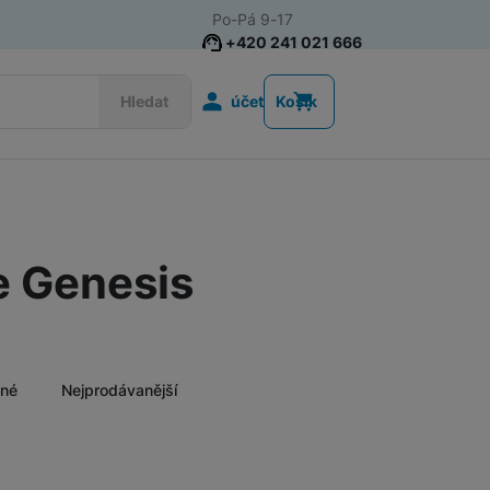
Po-Pá 9-17
+420 241 021 666
Uživatelská s
Hledat
účet
Košík
Herní projektory
e Genesis
ěné
Nejprodávanější
Nalez