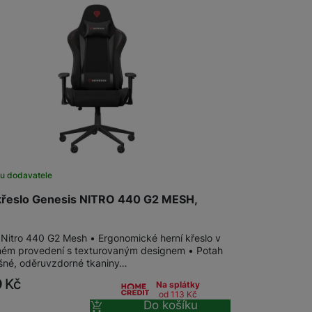
u dodavatele
křeslo Genesis NITRO 440 G2 MESH,
 Nitro 440 G2 Mesh • Ergonomické herní křeslo v
ném provedení s texturovaným designem • Potah
šné, oděruvzdorné tkaniny…
9
Kč
Na splátky
od 113
Kč
Do košíku