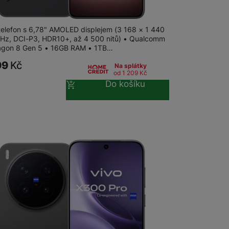
300 Ultra 16GB+1TB Volcano Black
Stolní pevné linky
 telefon s 6,78" AMOLED displejem (3 168 × 1 440
 Hz, DCI-P3, HDR10+, až 4 500 nitů) • Qualcomm
gon 8 Gen 5 • 16GB RAM • 1TB…
CUBE1
99
Kč
Na splátky
od 1 209
Kč
Do košíku