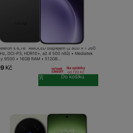
na prodejně
na 6 prodejnách
300 Pro 16+512GB Phantom Black
 telefon s 6,78" AMOLED displejem (2 800 × 1 260
 Hz, DCI-P3, HDR10+, až 4 500 nitů) • Mediatek
ty 9500 • 16GB RAM • 512GB…
99
Kč
Na splátky
od 720
Kč
Do košíku