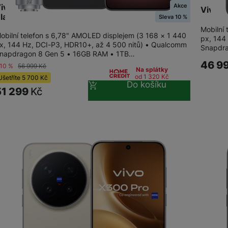
Akce
ivo X300 Ultra 16GB+1TB Photo Kit Volcano
Vivo X
OPPO
lack
Sleva 10 %
Mobilní
obilní telefon s 6,78" AMOLED displejem (3 168 × 1 440
POCO
px, 144
x, 144 Hz, DCI-P3, HDR10+, až 4 500 nitů) • Qualcomm
Snapdra
OPPO
napdragon 8 Gen 5 • 16GB RAM • 1TB…
46 9
OSCAL
-10 %
56 999
Kč
Na splátky
od 1 320
Kč
Ušetříte
5 700
Kč
Do košíku
51 299
Kč
TCL
ZTE