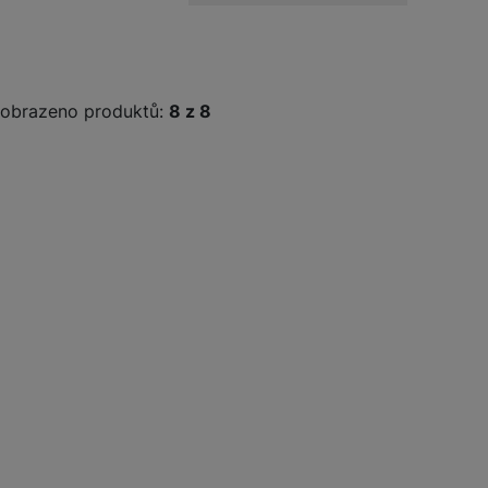
žíváme my nebo naši partneři, abychom vám mohli zobrazit vhodné
a stránkách třetích stran.
obrazeno produktů:
z
8