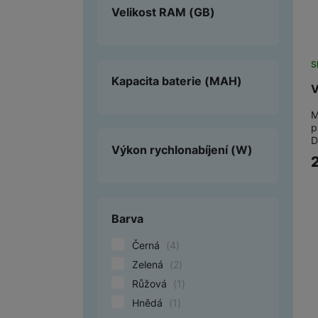
Velikost RAM
(GB)
S
Kapacita baterie
(MAH)
V
M
p
D
Výkon rychlonabíjení
(W)
Barva
Černá
(
4
)
Zelená
(
2
)
Růžová
(
1
)
Hnědá
(
1
)