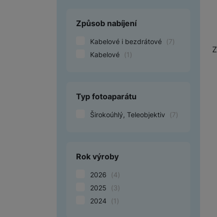
Způsob nabíjení
Marketingové cookies pou
na našich stránkách, tak n
Kabelové i bezdrátové
(
7
)
Z
Kabelové
(
1
)
Typ fotoaparátu
Širokoúhlý, Teleobjektiv
(
7
)
Rok výroby
2026
(
4
)
2025
(
3
)
2024
(
1
)