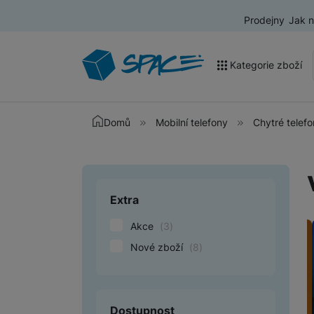
Prodejny
Jak 
Kategorie zboží
Akce a výprodej
Domů
Mobilní telefony
Chytré telef
Mobilní telefony
Nositelná elektronika
Extra
Upřesnit paramet
Televize
Akce
(
3
)
Audio
Nové zboží
(
8
)
Domácí spotřebiče
Tablety
Dostupnost
Foto