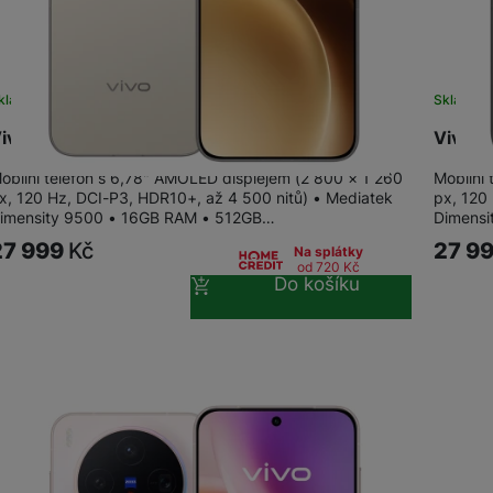
kladem
na 8 prodejnách
Skladem 
ivo X300 Pro 16+512GB Dune Brown
Vivo X
obilní telefon s 6,78" AMOLED displejem (2 800 × 1 260
Mobilní
x, 120 Hz, DCI-P3, HDR10+, až 4 500 nitů) • Mediatek
px, 120
imensity 9500 • 16GB RAM • 512GB…
Dimensi
27 999
Kč
27 9
Na splátky
od 720
Kč
Do košíku