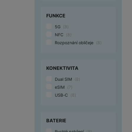
FUNKCE
5G
(
8
)
NFC
(
8
)
Rozpoznání obličeje
(
8
)
KONEKTIVITA
Dual SIM
(
8
)
eSIM
(
7
)
USB-C
(
8
)
BATERIE
Rychlé nabíjení
(
8
)