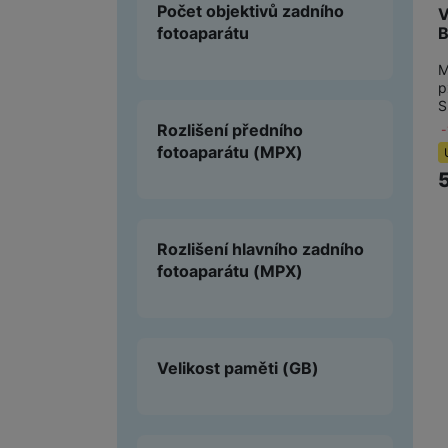
Počet objektivů zadního
V
fotoaparátu
B
M
p
S
Rozlišení předního
fotoaparátu
(MPX)
Rozlišení hlavního zadního
fotoaparátu
(MPX)
Velikost paměti
(GB)