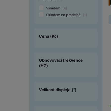
Skladem
(
4
)
Smart
Skladem na prodejně
(
1
)
Ventilátory
Počítače a notebooky
Cena
(Kč)
Herní zóna
Péče o zdraví a tělo
Příslušenství
Obnovovací frekvence
(HZ)
Dárkové poukázky iSpace
Vrácené zboží
Velikost displeje
(")
S