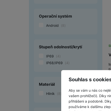
Operační systém
Android
(
8
)
S
Stupeň odolnosti/krytí
V
IP69
(
4
)
IP68/IP69
(
4
)
M
p
D
Souhlas s cookie
Materiál
Aby se vám u nás co nejlé
Hliník
(
8
)
vašem prohlížeči). Díky ni
přihlášeni a podobně. Dí
používáme k dalšímu zlep