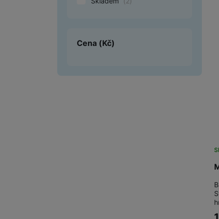
Skladem
(
2
)
Smart
Ventilátory
Cena
(Kč)
Počítače a notebooky
Herní zóna
Péče o zdraví a tělo
Příslušenství
Dárkové poukázky iSpace
S
Vrácené zboží
M
B
S
h