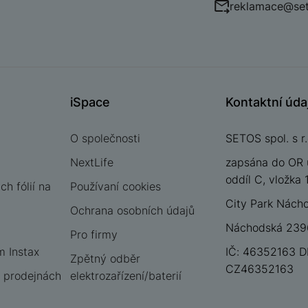
reklamace@set
iSpace
Kontaktní úda
O společnosti
SETOS spol. s r.
NextLife
zapsána do OR 
oddíl C, vložka
h fólií na
Používaní cookies
City Park Nách
Ochrana osobních údajů
Náchodská 2396
Pro firmy
m Instax
IČ: 46352163 D
Zpětný odběr
CZ46352163
 prodejnách
elektrozařízení/baterií