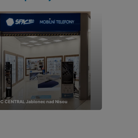
pomocí určujeme počet
 zpracováváme souhrnně a
 obsahy nebo reklamy jak
C CENTRAL Jablonec nad Nisou