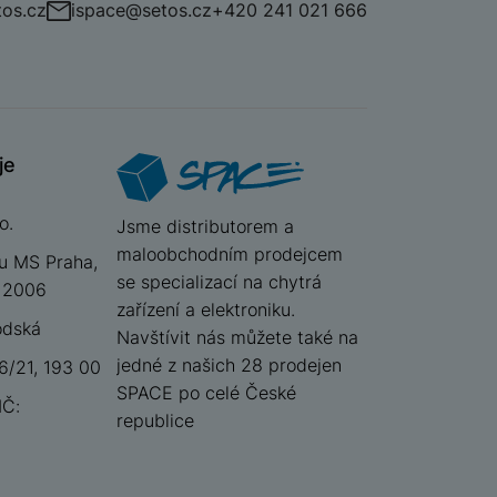
os.cz
ispace@setos.cz
+420 241 021 666
je
o.
iSpace
Jsme distributorem a
maloobchodním prodejcem
u MS Praha,
se specializací na chytrá
 12006
zařízení a elektroniku.
odská
Navštívit nás můžete také na
jedné z našich 28 prodejen
/21, 193 00
SPACE po celé České
IČ:
republice