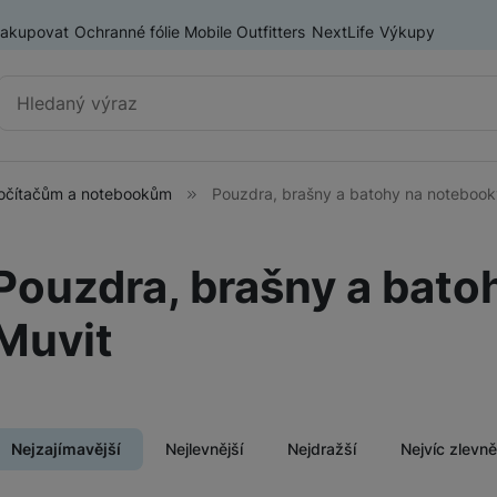
nakupovat
Ochranné fólie Mobile Outfitters
NextLife
Výkupy
Vyhledávání
 počítačům a notebookům
Pouzdra, brašny a batohy na notebook
Příslušenství k mobilním
Pouzdra a kryty
telefonům
Pouzdra, brašny a bato
Fólie a tvrzená skla
ry
Muvit
Baterie pro mobilní telefony
Držáky, stativy a selfie tyče
SIM karty
Příslušenství k tabletům
Pouzdra a obaly pro tablety
Nejzajímavější
Nejlevnější
Nejdražší
Nejvíc zlevn
Tiskárny pro mobilní telefony
Ochranné fólie a tvrzená skla pro tablety