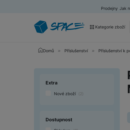
Prodejny
Jak 
Kategorie zboží
Akce a výprodej
Domů
Příslušenství
Příslušenství k
Mobilní telefony
Nositelná elektronika
Extra
Upřesnit paramet
Televize
Nové zboží
(
2
)
Audio
Domácí spotřebiče
Tablety
Dostupnost
Foto