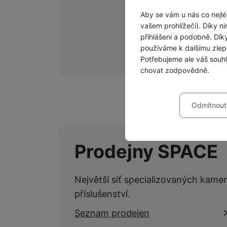
Aby se vám u nás co nejlé
vašem prohlížeči). Díky ni
přihlášeni a podobně. Dí
používáme k dalšímu zlep
Potřebujeme ale váš souh
chovat zodpovědně.
Nastavení souhla
Odmítnout
Technické
Technické
-
bez těchto c
VŽDY AKTIVNÍ
Prodejny SPACE
Technické cookies umožňu
Preferenční a roz
Preferenční a rozšířené 
chatu
.
Největší síť specializovaných kame
Povoleno
příslušenství.
Díky těmto cookies vám p
Seznam prodejen
Analytické
Analytické
-
abychom vědě
mohou vám pomoci s vyplň