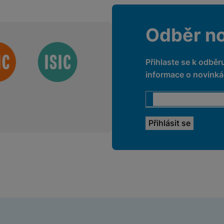
Odběr n
Přihlaste se k odběr
informace o novinkác