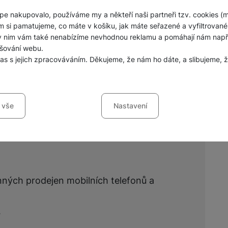
Jednorázové baterie
pe nakupovalo, používáme my a někteří naši partneři tzv. cookies (
m si pamatujeme, co máte v košíku, jak máte seřazené a vyfiltrované p
ky nim vám také nenabízíme nevhodnou reklamu a pomáhají nám napřík
Zobrazit všechny
šování webu.
las s jejich zpracováváním. Děkujeme, že nám ho dáte, a slibujeme
sů s kategoriemi cookies
 vše
Nastavení
ookies náš web nebude fungovat
.
jí váš průchod nákupním košíkem, porovnávání produktů a další ne
šířené funkce
funkce
-
abyste nemuseli vše nastavovat znovu a abyste se s námi mo
nných prodejen mobilních telefonů a
ráci s naším webem dokážeme ještě zpříjemnit. Dokážeme si zapama
li, jak se na webu chováte, a mohli náš web dále zlepšovat
.
ováním formulářů, umožní nám zobrazit služby jako je chat a podo