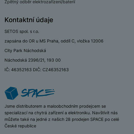
a
Zpětný odběr elektrozařízení/baterií
m
v
e
P
bi
a
B
e
e
ř
ln
M
b
e
č
s
í
Kontaktní údaje
í
y
a
z
k
ni
s
t
ši
t
d
y
c
l
SETOS spol. s r.o.
el
a
o
r
e
u
e
p
h
á
zapsána do OR u MS Praha, oddíl C, vložka 12006
k
š
f
o
y
t
t
City Park Náchodská
e
o
dl
o
a
n
n
S
Náchodská 2396/21, 193 00
o
v
bl
s
y
l
ž
é
e
IČ: 46352163 DIČ: CZ46352163
t
u
k
n
t
P
v
n
y
a
ů
ří
í
e
p
b
m
s
p
č
o
íj
l
r
n
S
d
e
u
o
í
iSpace
Jsme distributorem a maloobchodním prodejcem se
I
m
č
š
A
c
specializací na chytrá zařízení a elektroniku. Navštívit nás
M
y
k
e
p
l
můžete také na jedné z našich 28 prodejen SPACE po celé
k
š
y
n
p
o
České republice
a
s
l
T
n
N
rt