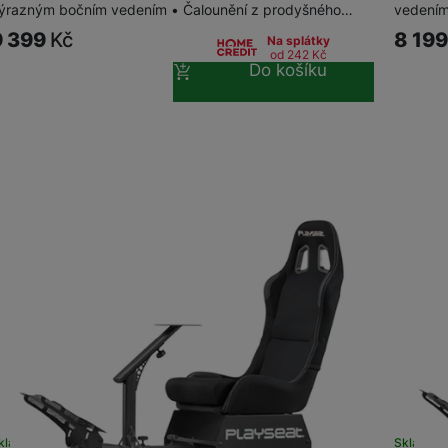
ýrazným bočním vedením • Čalounění z prodyšného…
vedením
9 399
Kč
8 19
Na splátky
od 242
Kč
Do košíku
kladem u dodavatele
Skladem 