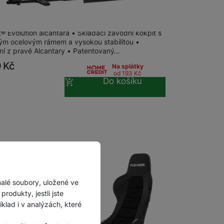
at® Evolution alcantara
® Evolution alcantara • Skládací závodní kokpit s
ým ocelovým rámem a vysokou stabilitou •
ní z pravé Alcantary • Patentovaný…
9
Kč
Na splátky
od 193
Kč
Do košíku
malé soubory, uložené ve
rodukty, jestli jste
lad i v analýzách, které