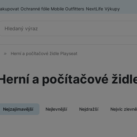
nakupovat
Ochranné fólie Mobile Outfitters
NextLife
Výkupy
Vyhledávání
Herní a počítačové židle Playseat
Herní konzole
PlayStation 5
Herní a počítačové židl
Nintendo Switch
ry
ASUS ROG ALLY
Lenovo Legion
Nejzajímavější
Nejlevnější
Nejdražší
Nejvíc zlevn
Herní příslušenství
Herní ovladače
Produkty
Herní monitory