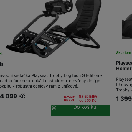
žíváme my nebo naši partneři, abychom vám mohli zobrazit vhodné
a stránkách třetích stran.
Skladem 
kladem u dodavatele
Playse
layseat® Trophy - Logitech G Edition
Holder
ávodní sedačka Playseat Trophy Logitech G Edition •
Playsea
kladná funkce a lehká konstrukce • otevřený design
Přídavn
okpitu • robustní ocelový rám z uhlíkové…
Trophy 
14 099
Kč
Na splátky
1 39
od 363
Kč
Do košíku