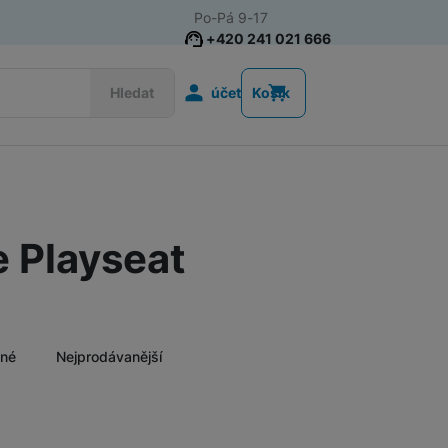
Po-Pá 9-17
+420 241 021 666
Uživatelská s
Hledat
účet
Košík
Herní projektory
e Playseat
ěné
Nejprodávanější
Nalez