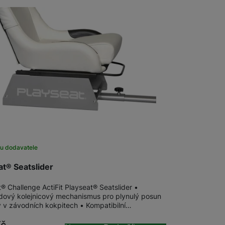
u dodavatele
at® Seatslider
® Challenge ActiFit Playseat® Seatslider •
ový kolejnicový mechanismus pro plynulý posun
 v závodních kokpitech • Kompatibilní…
Kč