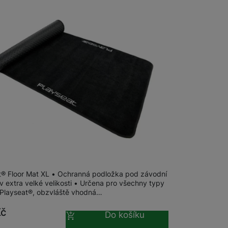
u dodavatele
at® Floor Mat XL
t® Floor Mat XL • Ochranná podložka pod závodní
v extra velké velikosti • Určena pro všechny typy
 Playseat®, obzvláště vhodná…
Kč
Do košíku