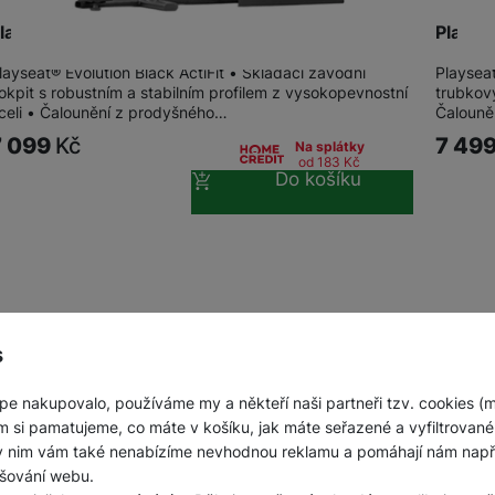
layseat® Evolution black ActiFit
Playse
layseat® Evolution Black ActiFit • Skládací závodní
Playseat
okpit s robustním a stabilním profilem z vysokopevnostní
trubkov
celi • Čalounění z prodyšného…
Čalouně
7 099
Kč
7 49
Na splátky
od 183
Kč
Do košíku
s
pe nakupovalo, používáme my a někteří naši partneři tzv. cookies (
m si pamatujeme, co máte v košíku, jak máte seřazené a vyfiltrované p
ky nim vám také nenabízíme nevhodnou reklamu a pomáhají nám napřík
šování webu.