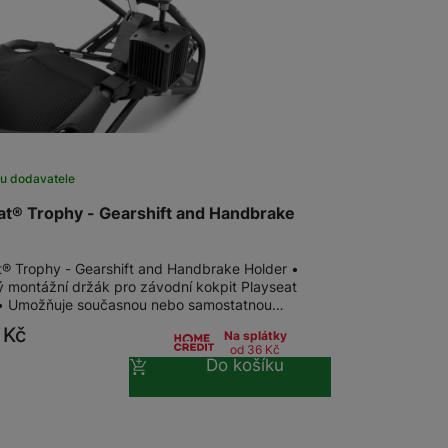
 obsahy nebo reklamy jak
u dodavatele
at® Trophy - Gearshift and Handbrake
t® Trophy - Gearshift and Handbrake Holder •
ý montážní držák pro závodní kokpit Playseat
• Umožňuje současnou nebo samostatnou…
9
Kč
Na splátky
od 36
Kč
Do košíku