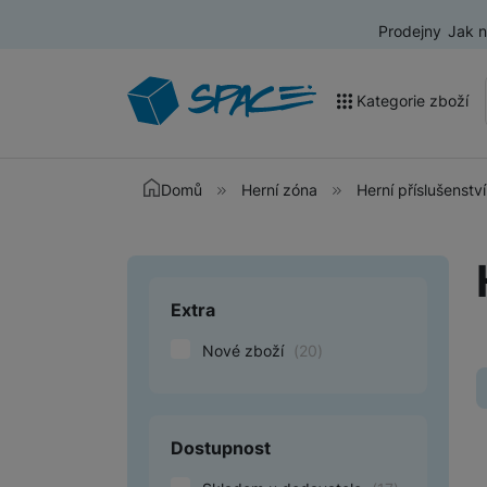
Prodejny
Jak 
Kategorie zboží
Akce a výprodej
Domů
Herní zóna
Herní příslušenství
Mobilní telefony
Nositelná elektronika
Extra
Upřesnit paramet
Televize
Nové zboží
(
20
)
Audio
Domácí spotřebiče
Tablety
Dostupnost
Foto