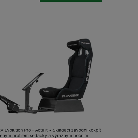
u dodavatele
t® Evolution Pro - Actifit
® Evolution Pro - ActiFit • Skládací závodní kokpit
šeným profilem sedačky a výrazným bočním