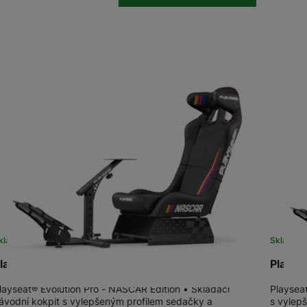
kladem u dodavatele
Skladem 
layseat® Evolution Pro - NASCAR Edition
Playsea
layseat® Evolution Pro - NASCAR Edition • Skládací
Playseat
ávodní kokpit s vylepšeným profilem sedačky a
s vylep