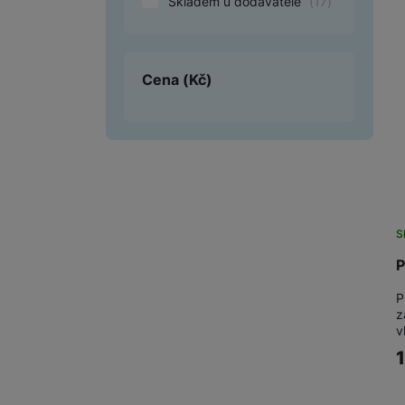
Skladem u dodavatele
(
17
)
Smart
Ventilátory
Cena
(Kč)
Počítače a notebooky
Herní zóna
Péče o zdraví a tělo
Příslušenství
S
Dárkové poukázky iSpace
P
Vrácené zboží
P
z
v