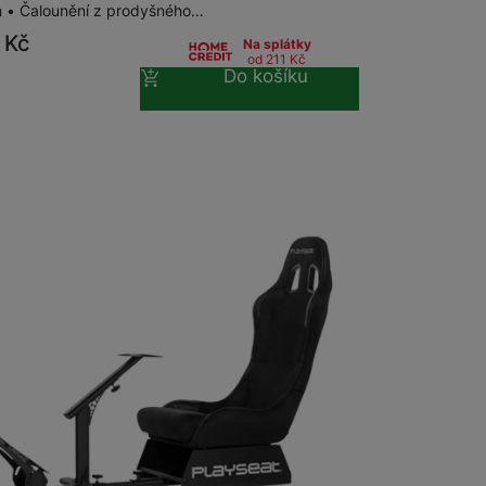
 • Čalounění z prodyšného…
9
Kč
Na splátky
od 211
Kč
Do košíku
u dodavatele