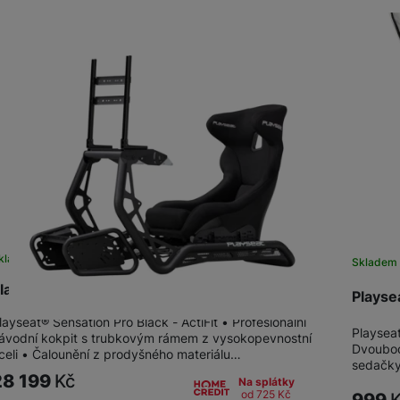
kladem u dodavatele
Skladem 
layseat® Sensation Pro Black - ActiFit
Playse
layseat® Sensation Pro Black - ActiFit • Profesionální
Playseat
ávodní kokpit s trubkovým rámem z vysokopevnostní
Dvoubod
celi • Čalounění z prodyšného materiálu…
sedačky
28 199
Kč
Na splátky
od 725
Kč
999