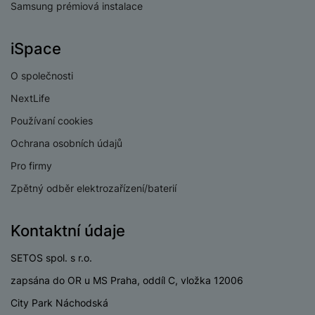
e
ří
Samsung prémiová instalace
č
i
ri
z
o
o
e
e
v
-
iSpace
ní
é
P
v
s
ří
i
P
O společnosti
t
sl
d
o
NextLife
o
u
e
w
l
Používaní cookies
š
o
e
y
e
k
r
Ochrana osobních údajů
n
a
b
H
Pro firmy
st
b
a
e
ví
e
n
Zpětný odběr elektrozařízení/baterií
r
p
l
k
n
r
y
y
í
Kontaktní údaje
o
s
k
a
r
l
SETOS spol. s r.o.
u
y
á
t
c
zapsána do OR u MS Praha, oddíl C, vložka 12006
v
o
hl
e
City Park Náchodská
k
o
s