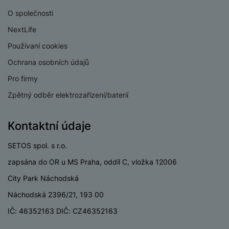
v
p
O společnosti
í
r
NextLife
a
P
H
č
ř
Používaní cookies
e
k
í
r
Ochrana osobních údajů
y
s
ní
a
l
Pro firmy
m
s
u
o
Zpětný odběr elektrozařízení/baterií
u
š
ni
š
e
t
i
n
Kontaktní údaje
o
č
s
r
k
t
SETOS spol. s r.o.
y
y
v
zapsána do OR u MS Praha, oddíl C, vložka 12006
í
H
P
City Park Náchodská
p
e
ří
r
r
Náchodská 2396/21, 193 00
sl
o
n
u
IČ: 46352163 DIČ: CZ46352163
t
í
š
e
o