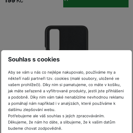
199
Kč
y
r
t
c
n
t
d
á
r
m
t
o
v
k
i
ř
O
in
s
a
o
k
m
í
y
c
e
u
k
kl
š
ni
a
o
k
e
b
t
y
a
n
t
bi
f
i
d
p
y
o
ln
o
č
o
r
a
r
í
t
e
o
o
b
y
t
o
r
t
a
el
a
L
S
o
a
t
Souhlas s cookies
e
p
e
m
v
b
o
f
a
d
a
é
le
h
Aby se vám u nás co nejlépe nakupovalo, používáme my a
o
r
n
rt
k
t
y
někteří naši partneři tzv. cookies (malé soubory, uložené ve
n
á
i
a
y
n
vašem prohlížeči). Díky nim si pamatujeme, co máte v košíku,
y
t
P
c
m
a
jak máte seřazené a vyfiltrované produkty, jestli jste přihlášeni
ů
ř
e
D
e
n
a podobně. Díky nim vám také nenabízíme nevhodnou reklamu
m
í
r
r
o
a pomáhají nám například i v analýzách, které používáme k
P
s
ž
Skladem
y
t
dalšímu zlepšování webu.
N
r
l
á
S
e
Potřebujeme ale váš souhlas s jejich zpracováváním.
a
a
Vivo Y11s/Y20s PC cover black
u
D
k
t
Děkujeme, že nám ho dáte, a slibujeme, že k vašim datům
b
b
č
š
a
y
a
budeme chovat zodpovědně.
o
PC cover pro Vivo Y11s/Y20s chránící záda a boky telefonu v
í
k