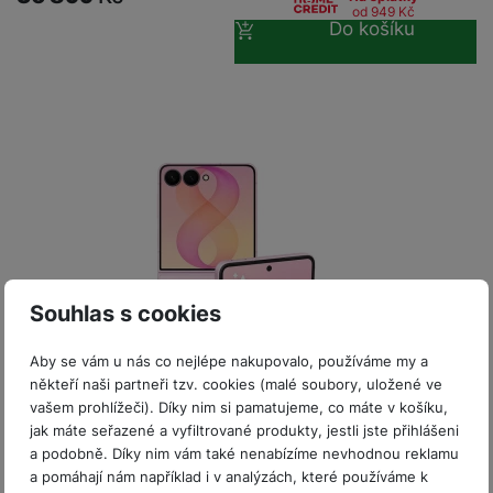
P
d
a
od 949
Kč
i
d
ří
Do košíku
n
m
č
i
s
i
ě
e
o
l
c
ť
u
e
o
H
š
P
v
e
e
P
o
é
r
n
ří
u
k
n
s
s
z
a
í
t
l
d
rt
p
v
u
r
y
ř
í
š
a
í
p
e
p
s
Souhlas s cookies
r
n
r
l
o
s
o
u
Aby se vám u nás co nejlépe nakupovalo, používáme my a
A
t
A
Novinka
š
někteří naši partneři tzv. cookies (malé soubory, uložené ve
ir
v
ir
ISIC sleva 7%
e
vašem prohlížeči). Díky nim si pamatujeme, co máte v košíku,
P
í
p
Získejte dárek za recenzi!
n
jak máte seřazené a vyfiltrované produkty, jestli jste přihlášeni
o
p
o
0% splátky na 10 nebo 20 měsíců
Skladem
s
a podobně. Díky nim vám také nenabízíme nevhodnou reklamu
d
r
d
Bonus 2 500 Kč pouze k výkupu s kódem SAVYKUP2500
t
Samsung Galaxy Z Flip8 5G 256GB Pink
a pomáhají nám například i v analýzách, které používáme k
s
o
s