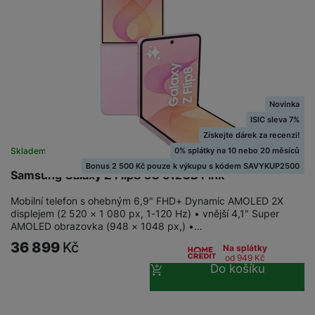
y
n
k
a
e
t
a
y
d
r
v
N
b
t
í
a
E
íj
P
o
k
b
x
e
ří
r
d
íj
t
č
sl
y
o
e
e
k
u
Novinka
m
č
r
y
š
B
ISIC sleva 7%
á
k
n
(
e
a
Získejte dárek za recenzi!
c
y
í
2
n
t
0% splátky na 10 nebo 20 měsíců
Skladem
í
H
3
st
e
L
Bonus 2 500 Kč pouze k výkupu s kódem SAVYKUP2500
m
D
Samsung Galaxy Z Flip8 5G 512GB Pink
0
ví
ri
o
s
D
V
p
e
k
p
Mobilní telefon s ohebným 6,9" FHD+ Dynamic AMOLED 2X
d
)
r
a
á
displejem (2 520 × 1 080 px, 1-120 Hz) • vnější 4,1" Super
o
is
o
n
AMOLED obrazovka (948 × 1048 px,) •…
t
t
N
k
A
a
o
ř
36 899
Kč
a
y
Na splátky
p
p
r
od 949
Kč
e
b
pl
Do košíku
á
y
E
b
íj
e
j
x
i
e
W
P
e
t
č
cí
a