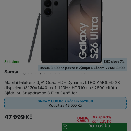
ISIC sleva 7%
Skladem
Bonus 3 500 Kč pouze k výkupu s kódem VYKUP3500
Samsung Galaxy S26 Ultra 1TB Black
Mobilní telefon s 6,9" Quad HD+ Dynamic LTPO AMOLED 2X
displejem (3120×1440 px,1-120Hz,HDR10+,až 2600 nitů) •
8jádr. pr. Snapdragon 8 Elite Gen5 for…
Sleva
2 000
Kč
s kódem
sa2000
Koupit za 45 999
Kč
47 999
Kč
Na splátky
od 1 235
Kč
Do košíku