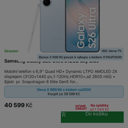
ISIC sleva 7%
Skladem
Bonus 3 500 Kč pouze k výkupu s kódem VYKUP3500
Samsung Galaxy S26 Ultra 512GB Sky Blue
Mobilní telefon s 6,9" Quad HD+ Dynamic LTPO AMOLED 2X
displejem (3120×1440 px,1-120Hz,HDR10+,až 2600 nitů) •
8jádr. pr. Snapdragon 8 Elite Gen5 for…
Sleva
2 000
Kč
s kódem
sa2000
Koupit za 38 599
Kč
40 599
Kč
Na splátky
od 1 044
Kč
Do košíku