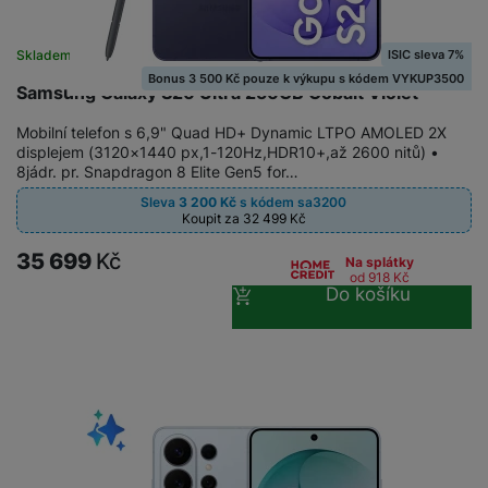
ISIC sleva 7%
Skladem
na 3 prodejnách
Bonus 3 500 Kč pouze k výkupu s kódem VYKUP3500
Samsung Galaxy S26 Ultra 256GB Cobalt Violet
Mobilní telefon s 6,9" Quad HD+ Dynamic LTPO AMOLED 2X
displejem (3120×1440 px,1-120Hz,HDR10+,až 2600 nitů) •
8jádr. pr. Snapdragon 8 Elite Gen5 for…
Sleva
3 200
Kč
s kódem
sa3200
Koupit za 32 499
Kč
35 699
Kč
Na splátky
od 918
Kč
Do košíku