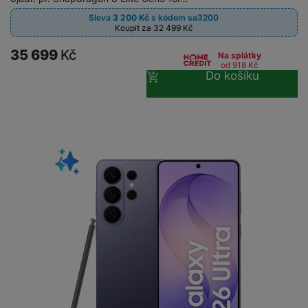
Sleva
3 200
Kč
s kódem
sa3200
Koupit za 32 499
Kč
35 699
Kč
Na splátky
od 918
Kč
Do košíku