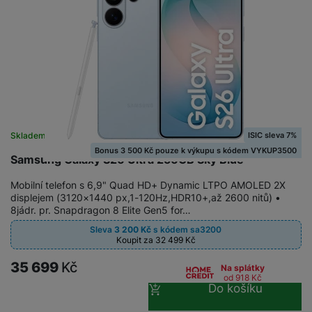
ISIC sleva 7%
Skladem
na 1 prodejně
Bonus 3 500 Kč pouze k výkupu s kódem VYKUP3500
Samsung Galaxy S26 Ultra 256GB Sky Blue
Mobilní telefon s 6,9" Quad HD+ Dynamic LTPO AMOLED 2X
displejem (3120×1440 px,1-120Hz,HDR10+,až 2600 nitů) •
8jádr. pr. Snapdragon 8 Elite Gen5 for…
Sleva
3 200
Kč
s kódem
sa3200
Koupit za 32 499
Kč
35 699
Kč
Na splátky
od 918
Kč
Do košíku