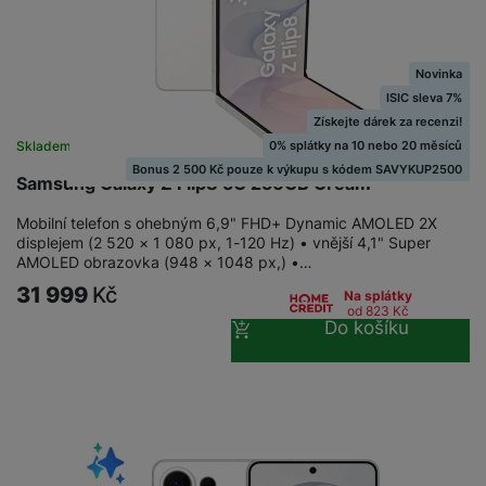
a
z
č
ě
d
e
ť
H
r
o
e
D
á
Novinka
v
r
r
t
ISIC sleva 7%
é
n
ž
o
Získejte dárek za recenzi!
k
í
á
v
0% splátky na 10 nebo 20 měsíců
Skladem
a
a
k
é
Bonus 2 500 Kč pouze k výkupu s kódem SAVYKUP2500
Samsung Galaxy Z Flip8 5G 256GB Cream
r
p
y
p
t
o
p
o
Mobilní telefon s ohebným 6,9" FHD+ Dynamic AMOLED 2X
y
č
r
w
displejem (2 520 × 1 080 px, 1-120 Hz) • vnější 4,1" Super
ít
AMOLED obrazovka (948 × 1048 px,) •…
o
e
S
a
M
t
r
31 999
Kč
t
Na splátky
č
ic
od 823
Kč
e
b
y
Do košíku
o
r
l
a
l
v
o
e
n
u
é
S
v
k
s
ž
D
i
y
y
i
H
z
d
P
C
M
e
l
o
ul