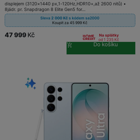
a
n
displejem (3120×1440 px,1-120Hz,HDR10+,až 2600 nitů) •
n
8jádr. pr. Snapdragon 8 Elite Gen5 for…
m
a
i
e
bí
Sleva
2 000
Kč
s kódem
sa2000
c
Koupit za 45 999
Kč
r
je
e
y
ní
47 999
Kč
Na splátky
m
od 1 235
Kč
Do košíku