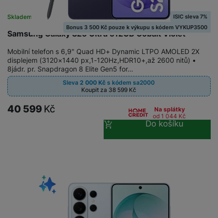
ISIC sleva 7%
Skladem
Bonus 3 500 Kč pouze k výkupu s kódem VYKUP3500
Samsung Galaxy S26 Ultra 512GB Cobalt Violet
Mobilní telefon s 6,9" Quad HD+ Dynamic LTPO AMOLED 2X
displejem (3120×1440 px,1-120Hz,HDR10+,až 2600 nitů) •
8jádr. pr. Snapdragon 8 Elite Gen5 for…
Sleva
2 000
Kč
s kódem
sa2000
Koupit za 38 599
Kč
40 599
Kč
Na splátky
od 1 044
Kč
Do košíku