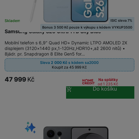
ISIC sleva 7%
Skladem
Bonus 3 500 Kč pouze k výkupu s kódem VYKUP3500
Samsung Galaxy S26 Ultra 1TB Sky Blue
Mobilní telefon s 6,9" Quad HD+ Dynamic LTPO AMOLED 2X
displejem (3120×1440 px,1-120Hz,HDR10+,až 2600 nitů) •
8jádr. pr. Snapdragon 8 Elite Gen5 for…
Sleva
2 000
Kč
s kódem
sa2000
Koupit za 45 999
Kč
47 999
Kč
Na splátky
od 1 235
Kč
Do košíku