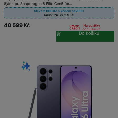
8jádr. pr. Snapdragon 8 Elite Gen5 for…
Sleva
2 000
Kč
s kódem
sa2000
Koupit za 38 599
Kč
40 599
Kč
Na splátky
od 1 044
Kč
Do košíku