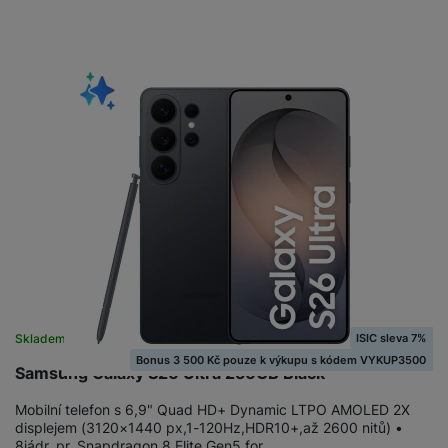
ISIC sleva 7%
Skladem
na 17 prodejnách
Bonus 3 500 Kč pouze k výkupu s kódem VYKUP3500
Samsung Galaxy S26 Ultra 256GB Black
Mobilní telefon s 6,9" Quad HD+ Dynamic LTPO AMOLED 2X
displejem (3120×1440 px,1-120Hz,HDR10+,až 2600 nitů) •
8jádr. pr. Snapdragon 8 Elite Gen5 for…