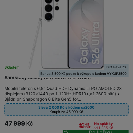
M
e
R
w
ti
ic
á
e
m
H
r
m
r
é
e
o
e
b
di
r
S
č
a
a
ní
D
k
n
m
X
J
y
k
y
C
e
p
y
ši
d
r
p
n
o
r
H
ISIC sleva 7%
Skladem
o
F
o
e
Bonus 3 500 Kč pouze k výkupu s kódem VYKUP3500
r
r
d
Samsung Galaxy S26 Ultra 1TB White
r
á
a
v
n
z
m
ě
Mobilní telefon s 6,9" Quad HD+ Dynamic LTPO AMOLED 2X
í
displejem (3120×1440 px,1-120Hz,HDR10+,až 2600 nitů) •
o
e
a
a
8jádr. pr. Snapdragon 8 Elite Gen5 for…
v
T
ví
p
é
V
c
Sleva
2 000
Kč
s kódem
sa2000
o
Koupit za 45 999
Kč
b
e
č
A
a
z
47 999
Kč
ít
Na splátky
u
t
a
od 1 235
Kč
a
d
Do košíku