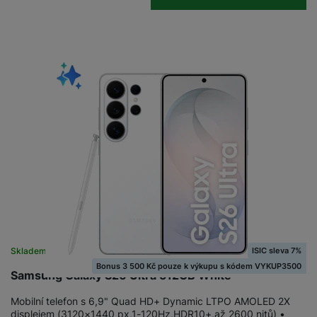
ISIC sleva 7%
Skladem
na 23 prodejnách
Bonus 3 500 Kč pouze k výkupu s kódem VYKUP3500
Samsung Galaxy S26 Ultra 512GB White
Mobilní telefon s 6,9" Quad HD+ Dynamic LTPO AMOLED 2X
displejem (3120×1440 px,1-120Hz,HDR10+,až 2600 nitů) •