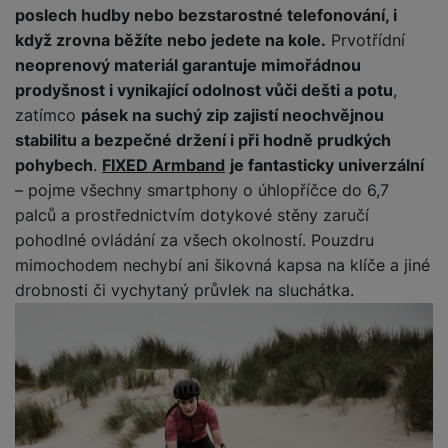
a
m
v
e
poslech hudby nebo bezstarostné telefonování, i
P
bi
a
B
e
e
ř
když zrovna běžíte nebo jedete na kole.
Prvotřídní
ln
M
b
e
č
s
í
í
neoprenový materiál garantuje mimořádnou
y
a
z
k
ni
s
t
prodyšnost i vynikající odolnost vůči dešti a potu
,
ši
t
d
y
c
l
el
zatímco
pásek na suchý zip zajistí neochvějnou
a
o
r
e
u
e
p
h
á
stabilitu a bezpečné držení i při hodně prudkých
k
š
f
o
y
t
pohybech
.
FIXED Armband
je fantasticky univerzální
t
e
o
dl
o
a
– pojme všechny smartphony o úhlopříčce do 6,7
n
n
S
o
v
bl
palců a prostřednictvím dotykové stěny zaručí
s
y
l
ž
é
e
t
pohodlné ovládání za všech okolností. Pouzdru
u
k
n
t
P
v
n
mimochodem nechybí ani šikovná kapsa na klíče a jiné
y
a
ů
ří
í
e
drobnosti či vychytaný průvlek na sluchátka.
p
b
m
s
p
č
o
íj
l
r
n
S
d
e
u
o
í
I
m
č
š
A
c
M
y
k
e
p
l
k
š
y
n
p
o
a
s
l
T
n
N
rt