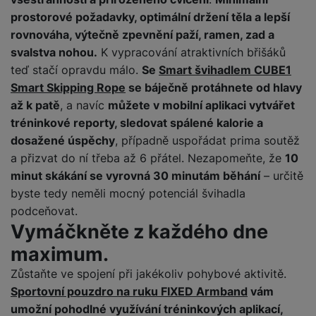
e
l
a
ti
o
j
y
n
prostorové požadavky, optimální držení těla a lepší
e
s
v
k
e
a
s
k
t
y
rovnováha, výtečně zpevnění paží, ramen, zad a
y
č
s
t
o
o
svalstva nohou.
K vypracování atraktivních břišáků
k
u
B
v
h
j
R
teď stačí opravdu málo.
Se
Smart švihadlem CUBE1
y
š
l
í
l
a
o
Smart Skipping Rope
se báječně protáhnete od hlavy
i
e
e
n
u
F
až k patě
, a navíc
můžete v mobilní aplikaci vytvářet
č
s
N
d
y
t
P
ól
k
k
a
tréninkové reporty, sledovat spálené kalorie a
y
p
e
ří
ie
y
y
b
dosažené úspěchy
, případně uspořádat prima soutěž
r
r
sl
M
D
íj
o
y
a přizvat do ní třeba až 6 přátel. Nezapomeňte, že
10
u
o
V
F
ig
e
t
š
minut skákání se vyrovná 30 minutám běhání
– určitě
bi
y
o
it
K
č
a
e
le
byste tedy neměli mocný potenciál švihadla
s
t
ál
l
k
b
n
O
a
podceňovat.
o
ní
á
y
l
st
u
v
Vymáčkněte z každého dne
p
f
v
d
e
ví
tf
a
o
o
e
o
maximum.
t
p
it
č
u
t
s
a
y
r
t
e
z
Zůstaňte ve spojení při jakékoliv pohybové aktivitě.
o
n
u
o
e
d
Sportovní pouzdro na ruku FIXED Armband
vám
r
Kl
i
t
m
rs
r
á
á
c
a
umožní pohodlné využívání tréninkových aplikací,
o