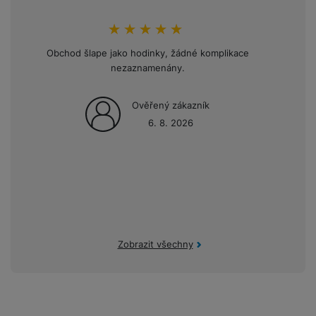
hodnoceni_zakazniku
100
%
Obchod šlape jako hodinky, žádné komplikace
Opakov
nezaznamenány.
mini
Ověřený zákazník
6. 8. 2026
Zobrazit všechny