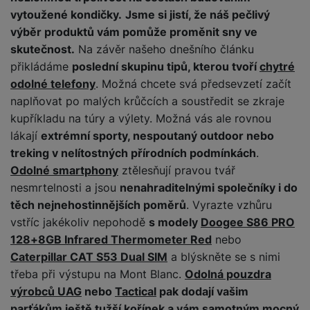
a
n
vytoužené kondičky.
Jsme si jistí, že náš pečlivý
n
m
a
i
výběr produktů vám pomůže proměnit sny ve
e
bí
c
skutečnost.
Na závěr našeho dnešního článku
r
je
e
přikládáme
poslední skupinu tipů, kterou tvoří
chytré
y
ní
odolné telefony
. Možná chcete svá předsevzetí začít
m
naplňovat po malých krůčcích a soustředit se zkraje
kupříkladu na túry a výlety. Možná vás ale rovnou
lákají
extrémní sporty, nespoutaný outdoor nebo
treking v nelítostných přírodních podmínkách
.
Odolné smartphony
ztělesňují pravou tvář
nesmrtelnosti a jsou
nenahraditelnými společníky i do
těch nejnehostinnějších poměrů
. Vyrazte vzhůru
vstříc jakékoliv nepohodě
s modely
Doogee S86 PRO
128+8GB Infrared Thermometer Red
nebo
Caterpillar CAT S53 Dual SIM
a blýskněte se s nimi
třeba při výstupu na Mont Blanc.
Odolná pouzdra
výrobců UAG
nebo
Tactical
pak dodají vašim
parťákům ještě tužší kořínek a vám samotným mocný