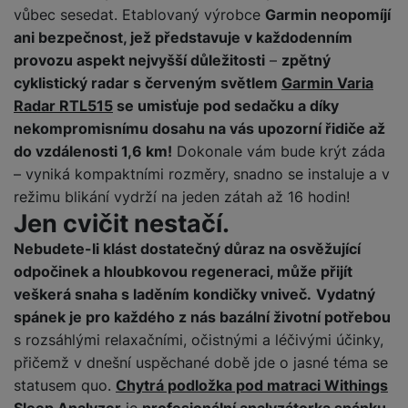
y
n
k
a
vůbec sesedat. Etablovaný výrobce
Garmin neopomíjí
e
t
a
y
d
r
ani bezpečnost, jež představuje v každodenním
v
N
b
t
í
a
provozu aspekt nejvyšší důležitosti
–
zpětný
E
íj
P
o
k
b
x
cyklistický radar s červeným světlem
Garmin Varia
e
ří
r
d
íj
t
Radar RTL515
se umisťuje pod sedačku a díky
č
sl
y
o
e
e
k
u
nekompromisnímu dosahu na vás upozorní řidiče až
m
č
r
y
š
B
do vzdálenosti 1,6 km!
Dokonale vám bude krýt záda
á
k
n
(
e
a
– vyniká kompaktními rozměry, snadno se instaluje a v
c
y
í
2
n
t
režimu blikání vydrží na jeden zátah až 16 hodin!
í
H
3
st
e
L
Jen cvičit nestačí.
m
D
0
ví
ri
o
s
D
V
p
Nebudete-li klást dostatečný důraz na osvěžující
e
k
p
d
)
r
a
odpočinek a hloubkovou regeneraci, může přijít
á
o
is
o
n
veškerá snaha s laděním kondičky vniveč.
Vydatný
t
t
N
k
A
a
o
spánek je pro každého z nás bazální životní potřebou
ř
a
y
p
p
r
e
s rozsáhlými relaxačními, očistnými a léčivými účinky,
b
pl
á
y
E
b
íj
přičemž v dnešní uspěchané době jde o jasné téma se
e
j
x
i
e
statusem quo.
Chytrá podložka pod matraci Withings
W
P
e
t
č
cí
a
Sleep Analyzer
je
profesionální analyzátorka spánku