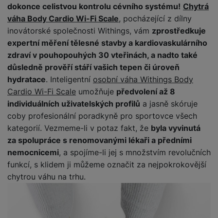
y
O
e
t
dokonce celistvou kontrolu cévního systému!
Chytrá
y
é
t
o
ni
t
m
n
a
c
r
y
p
o
váha Body Cardio Wi-Fi Scale
, pocházející z dílny
t
t
ř
o
o
e
h
n
r
r
o
o
inovátorské společnosti Withings, vám
zprostředkuje
e
bi
t
pi
r
O
í
s
y,
a
r
b
ln
expertní měření tělesné stavby a kardiovaskulárního
e
lá
a
c
s
t
a
p
y
i
í
b
zdraví v pouhopouhých 30 vteřinách, a nadto také
t
n
h
t
e
u
a
č
t
o
o
n
r
důsledně prověří stáří vašich tepen či úroveň
o
S
n
di
r
e
el
o
r
á
a
l
hydratace
. Inteligentní
osobní váha Withings Body
m
y
o
á
e
k
y
s
n
y
Cardio Wi-Fi Scale
umožňuje
předvolení až 8
a
F
s
t
f
ů
K
kl
n
rt
o
y
individuálních uživatelských profilů
a jasně skóruje
y
S
o
m
D
u
a
é
m
t
st
coby profesionální poradkyně pro sportovce všech
p
n
o
c
p
f
Vi
o
o
é
P
o
y
kategorií. Vezmeme-li v potaz fakt, že
byla vyvinutá
k
h
r
ól
P
d
ni
m
ří
rt
za spolupráce s renomovanými lékaři a předními
o
y
o
ie
o
P
e
t
B
y
s
o
v
ň
c
a
u
nemocnicemi
, a spojíme-li jej s množstvím revolučních
o
o
o
a
l
v
a
s
h
t
z
funkcí, s klidem ji můžeme označit za nejpokrokovější
čí
S
k
r
t
u
ní
c
k
y
v
d
t
l
a
chytrou váhu na trhu.
y
e
š
p
í
é
tr
r
r
a
u
m
ri
e
o
s
s
é
z
a
č
c
e
e
n
m
t
p
h
e
,
e
h
r
p
s
ů
a
o
o
n
b
a
á