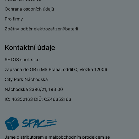
Ochrana osobních údajů
Pro firmy
Zpětný odběr elektrozařízení/baterií
Kontaktní údaje
SETOS spol. s r.o.
zapsána do OR u MS Praha, oddíl C, vložka 12006
City Park Náchodská
Náchodská 2396/21, 193 00
IČ: 46352163 DIČ: CZ46352163
iSpace
Jsme distributorem a maloobchodním prodejcem se