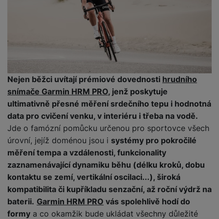
t
e
r
y
a
y
v
a
bí
K
í
F
c
je
P
a
p
il
k
č
ří
b
r
t
p
k
s
e
o
r
a
y
l
l
c
y
d
k
u
y
h
Nejen běžci uvítají prémiové dovednosti
hrudního
y
c
š
K
a
y
snímače Garmin HRM PRO
, jenž poskytuje
h
e
r
r
t
S
y
n
ultimativně přesné měření srdečního tepu i hodnotná
y
e
r
o
tr
s
data pro cvičení venku, v interiéru i třeba na vodě.
t
d
é
ft
ý
t
Jde o famózní pomůcku určenou pro sportovce všech
k
u
h
w
m
v
úrovní, jejíž doménou jsou i
systémy pro pokročilé
y
k
o
a
h
í
c
měření tempa a vzdálenosti, funkcionality
d
r
o
p
A
e
i
zaznamenávající dynamiku běhu (délku kroků, dobu
e
di
r
d
n
kontaktu se zemí, vertikální oscilaci...), široká
n
o
a
D
k
H
kompatibilita či kupříkladu senzační, až roční výdrž na
k
i
p
i
y
U
á
P
baterii.
Garmin HRM PRO
vás spolehlivě hodí do
t
s
B
m
h
é
formy
a co okamžik bude ukládat všechny důležité
k
P