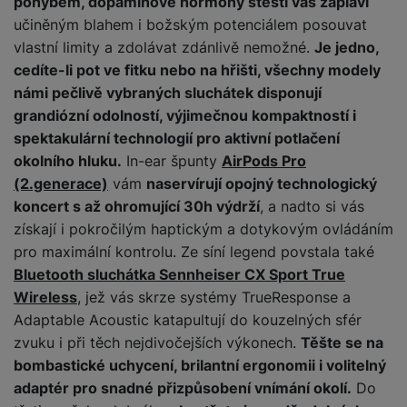
e
pohybem, dopaminové hormony štěstí vás zaplaví
l
v
n
učiněným blahem i božským potenciálem posouvat
e
l
st
vlastní limity a zdolávat zdánlivě nemožné.
Je jedno,
v
a
ví
cedíte-li pot ve fitku nebo na hřišti, všechny modely
i
d
k
z
námi pečlivě vybraných sluchátek disponují
a
v
e
grandiózní odolností, výjimečnou kompaktností i
č
y
e
spektakulární technologií pro aktivní potlačení
s
P
D
okolního hluku.
In-ear špunty
AirPods Pro
a
o
H
á
v
(2.generace)
vám
naservírují opojný technologický
w
e
l
a
koncert s až ohromující 30h výdrží
, a nadto si vás
e
r
k
č
r
získají i pokročilým haptickým a dotykovým ovládáním
n
o
ů
b
í
pro maximální kontrolu. Ze síní legend povstala také
v
m
a
sl
Bluetooth sluchátka Sennheiser CX Sport True
é
n
u
o
Wireless
, jež vás skrze systémy TrueResponse a
k
c
v
Adaptable Acoustic katapultují do kouzelných sfér
y
h
l
zvuku i při těch nejdivočejších výkonech.
Těšte se na
á
a
P
bombastické uchycení, brilantní ergonomii i volitelný
t
B
d
a
adaptér pro snadné přizpůsobení vnímání okolí.
Do
k
e
a
m