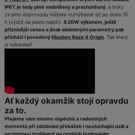
e
ří
č
i
IP67, je tedy plně vodotěsný a prachotěsný
, a boky
ri
z
o
o
e
e
za jeho doprovodu můžete rozhýbávat až po dobu 15
v
-
ní
h (výdrž na jedno nabití).
S 20W výkonem, ještě
é
P
v
příznivější cenou a jinak obdobnými parametry pak
s
ří
i
P
přichází i povedený
Niceboy Raze 4 Origin
. Tak který
t
sl
d
o
o
si vyberete?
u
e
w
l
š
o
e
y
e
k
r
n
a
b
H
st
b
a
e
ví
e
n
r
p
l
k
n
r
y
y
í
Ať každý okamžik stojí opravdu
o
s
k
a
r
za to.
l
u
y
á
t
c
Přejeme vám mnoho úspěchů a radostných
v
o
hl
momentů při zdolávání překážek i neutuchající úsilí a
e
k
o
nezlomnou trpělivost na cestách budováním
s