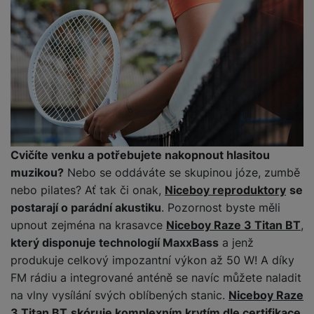
M
e
R
w
ti
ic
á
e
m
H
r
m
r
é
e
o
e
b
di
r
S
č
a
a
ní
D
k
n
m
X
J
y
k
y
C
e
p
y
ši
d
r
p
n
o
r
H
Cvičíte venku a potřebujete nakopnout hlasitou
o
F
o
e
muzikou?
Nebo se oddáváte se skupinou józe, zumbě
r
r
d
r
nebo pilates? Ať tak či onak,
Niceboy reproduktory
se
á
a
v
n
postarají o parádní akustiku
. Pozornost byste měli
z
m
ě
í
o
e
a
upnout zejména na krasavce
Niceboy Raze 3 Titan BT
,
a
v
T
ví
který disponuje technologií MaxxBass
a jenž
p
é
V
c
produkuje celkový impozantní výkon až 50 W! A díky
o
b
e
č
FM rádiu a integrované anténě se navíc můžete naladit
A
a
z
ít
na vlny vysílání svých oblíbených stanic.
Niceboy Raze
u
t
a
a
d
3 Titan BT
skóruje komplexním krytím dle certifikace