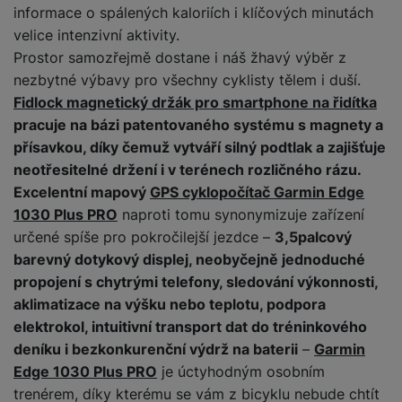
o
r
y
ří
informace o spálených kaloriích i klíčových minutách
K
R
n
y
/
s
a
velice intenzivní aktivity.
y
e
a
n
l
b
Prostor samozřejmě dostane i náš žhavý výběr z
c
p
o
u
e
h
P
nezbytné výbavy pro všechny cyklisty tělem i duší.
ř
s
š
l
l
ří
Fidlock magnetický držák pro smartphone na řidítka
e
i
e
y
o
s
pracuje na bázi patentovaného systému s magnety a
d
č
n
n
l
s
R
přísavkou, díky čemuž vytváří silný podtlak a zajišťuje
e
s
a
u
á
e
d
neotřesitelné držení i v terénech rozličného rázu.
t
b
š
d
d
a
v
Excelentní mapový
GPS cyklopočítač Garmin Edge
íj
e
k
u
t
í
1030 Plus PRO
naproti tomu synonymizuje zařízení
e
n
y
k
p
č
s
určené spíše pro pokročilejší jezdce –
3,5palcový
P
c
r
F
k
t
barevný dotykový displej, neobyčejně jednoduché
T
ří
e
o
l
y
v
e
s
propojení s chytrými telefony, sledování výkonnosti,
t
a
í
l
l
aklimatizace na výšku nebo teplotu, podpora
a
S
s
p
e
u
elektrokol, intuitivní transport dat do tréninkového
b
íť
h
r
k
š
l
deníku i bezkonkurenční výdrž na baterii
–
Garmin
o
d
o
o
e
e
v
i
Edge 1030 Plus PRO
je úctyhodným osobním
i
n
n
t
é
s
trenérem, díky kterému se vám z bicyklu nebude chtít
P
v
s