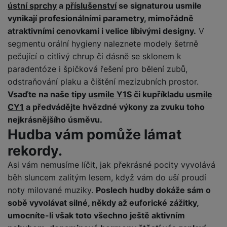
v
ústní sprchy
a
příslušenství
se signaturou usmile
p
í
Díky těmto cookies vám práci s naším webem dokážeme ještě
vynikají profesionálními parametry, mimořádně
r
Analytické
Analytické
-
abychom věděli, jak se na webu chováte, a mohli
zpříjemnit. Dokážeme si zapamatovat vaše nastavení, mohou
a
atraktivními cenovkami i velice líbivými designy.
V
P
náš web dále zlepšovat
.
vám pomoci s vyplňováním formulářů, umožní nám zobrazit
H
č
segmentu orální hygieny naleznete modely šetrně
ř
Povoleno
služby jako je chat a podobně.
e
k
í
pečující o citlivý chrup či dásně se sklonem k
r
y
s
paradentóze i špičková řešení pro bělení zubů,
ní
a
Tyto cookies nám umožňují měření výkonu našeho webu i
l
odstraňování plaku a čištění mezizubních prostor.
m
s
Marketingové
Marketingové
-
abychom vás neobtěžovali nevhodnou
našich reklamních kampaní. Jejich pomocí určujeme počet
u
o
Vsaďte na naše tipy
usmile Y1S
či kupříkladu
usmile
u
reklamou
.
návštěv a zdroje návštěv našich internetových stránek. Data
š
ni
CY1
a předvádějte hvězdné výkony za zvuku toho
Povoleno
š
získaná pomocí těchto cookies zpracováváme souhrnně a
e
t
i
nejkrásnějšího úsměvu.
anonymně, takže nejsme schopni identifikovat konkrétní
n
o
uživatele našeho webu.
č
Hudba vám pomůže lámat
s
Marketingové cookies používáme my nebo naši partneři,
r
k
t
rekordy.
abychom vám mohli zobrazit vhodné obsahy nebo reklamy jak
y
y
v
na našich stránkách, tak na stránkách třetích stran.
Asi vám nemusíme líčit, jak překrásné pocity vyvolává
í
H
P
běh sluncem zalitým lesem, když vám do uší proudí
p
e
ří
r
noty milované muziky.
Poslech hudby dokáže sám o
r
sl
o
n
sobě vyvolávat silné, někdy až euforické zážitky,
u
t
í
umocníte-li však toto všechno ještě aktivním
š
e
o