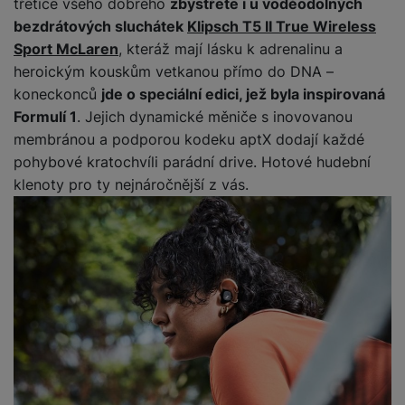
a
z
třetice všeho dobrého
zbystřete i u voděodolných
č
ě
d
bezdrátových sluchátek
Klipsch T5 II True Wireless
e
ť
H
r
Sport McLaren
, kteráž mají lásku k adrenalinu a
o
e
D
á
heroickým kouskům vetkanou přímo do DNA –
v
r
r
t
é
koneckonců
jde o speciální edici, jež byla inspirovaná
n
ž
o
k
Formulí 1
. Jejich dynamické měniče s inovovanou
í
á
v
a
a
membránou a podporou kodeku aptX dodají každé
k
é
r
p
pohybové kratochvíli parádní drive. Hotové hudební
y
p
t
o
p
o
klenoty pro ty nejnáročnější z vás.
y
č
r
w
ít
o
e
S
a
M
t
r
t
č
ic
e
b
y
o
r
l
a
l
v
o
e
n
u
é
S
v
k
s
ž
D
i
y
y
i
H
z
d
P
C
M
e
l
o
ul