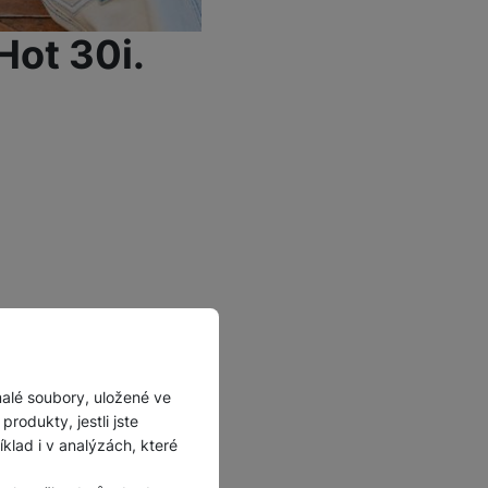
Hot 30i.
malé soubory, uložené ve
rodukty, jestli jste
lad i v analýzách, které