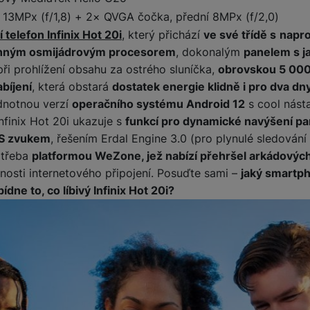
 13MPx (f/1,8) + 2× QVGA čočka, přední 8MPx (f/2,0)
 telefon Infinix Hot 20i
, který přichází
ve své třídě s
napr
nným osmijádrovým procesorem
, dokonalým
panelem s j
 při prohlížení obsahu za ostrého sluníčka,
obrovskou 5 000
bíjení
, která obstará
dostatek energie klidně i pro dva d
dnotnou verzí
operačního systému Android 12
s cool nást
finix Hot 20i ukazuje s
funkcí pro dynamické navýšení p
S zvukem
, řešením Erdal Engine 3.0 (pro plynulé sledování 
 třeba
platformou WeZone, jež nabízí přehršel arkádových 
tnosti internetového připojení. Posuďte sami –
jaký smartp
ídne to, co líbivý Infinix Hot 20i?