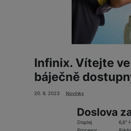
Smart
Ventilátory
Počítače a notebooky
Herní zóna
Péče o zdraví a tělo
Infinix. Vítejte 
Příslušenství
báječně dostupn
Dárkové poukázky iSpace
Vrácené zboží
20. 6. 2023
Rubriky
Novinky
Doslova za
Displej
6,6" 
Procesor
8jádr