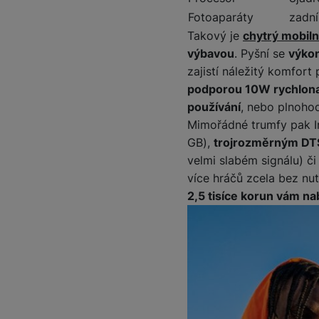
Fotoaparáty
zadní
Takový je
chytrý mobilní
výbavou
. Pyšní se
výko
zajistí náležitý komfort
podporou 10W rychlona
používání
, nebo plnoho
Mimořádné trumfy pak In
GB),
trojrozměrným DT
velmi slabém signálu) či
více hráčů zcela bez nu
2,5 tisíce korun vám nab