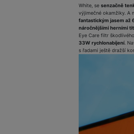
White, se
senzačně ten
výjimečné okamžiky. A 
Marketingové cookies pou
fantastickým jasem až 
na našich stránkách, tak n
náročnějšími herními tit
Eye Care filtr škodlivé
33W rychlonabíjení
. Na
s řadami ještě dražší k