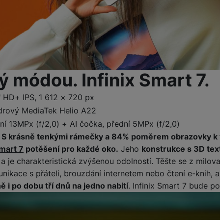
ý módou. Infinix Smart 7.
" HD+ IPS, 1 612 × 720 px
drový MediaTek Helio A22
ní 13MPx (f/2,0) + AI čočka, přední 5MPx (f/2,0)
.
S krásně tenkými rámečky a 84% poměrem obrazovky k t
Smart 7
potěšení pro každé oko.
Jeho
konstrukce s 3D tex
 je charakteristická zvýšenou odolností. Těšte se z milova
nikace s přáteli, brouzdání internetem nebo čtení e-knih, 
 i po dobu tří dnů na jedno nabití
. Infinix Smart 7 bude 