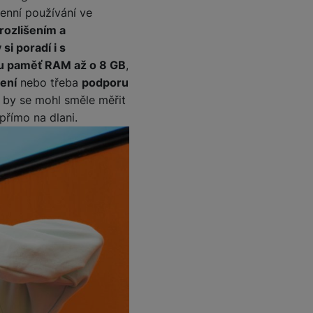
nní používání ve
 rozlišením a
 obsahy nebo reklamy jak
 si poradí i s
ou paměť RAM až o 8 GB
,
ení
nebo třeba
podporu
ý by se mohl směle měřit
přímo na dlani.