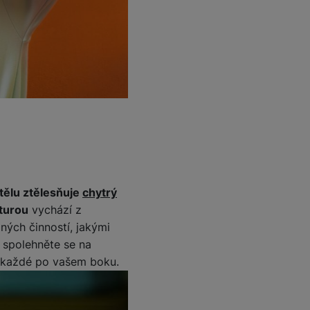
ělu ztělesňuje
chytrý
turou
vychází z
ných činností, jakými
a spolehněte se na
pokaždé po vašem boku.