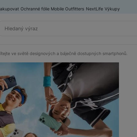
nakupovat
Ochranné fólie Mobile Outfitters
NextLife
Výkupy
Vyhledávání
 Vítejte ve světě designových a báječně dostupných smartphonů.
Výprodej
Mobilní telefony
Nositelná elektronika
Příslušenství
Televize
Audio
Domácí spotřebiče