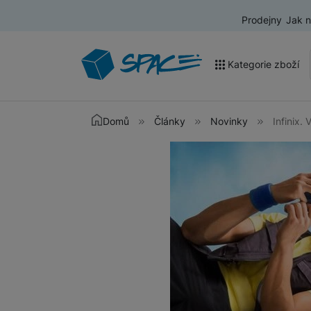
Prodejny
Jak 
Kategorie zboží
Akce a výprodej
Domů
Články
Novinky
Infinix.
Mobilní telefony
Nositelná elektronika
Televize
Audio
Domácí spotřebiče
Tablety
Foto