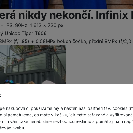
erá nikdy nekončí. Infinix 
+ IPS, 90Hz, 1 612 × 720 px
vý Unisoc Tiger T606
3MPx (f/1,85) + 0,08MPx bokeh čočka, přední 8MPx (f/2,0)
s
pe nakupovalo, používáme my a někteří naši partneři tzv. cookies (
m si pamatujeme, co máte v košíku, jak máte seřazené a vyfiltrované p
ky nim vám také nenabízíme nevhodnou reklamu a pomáhají nám napřík
šování webu.