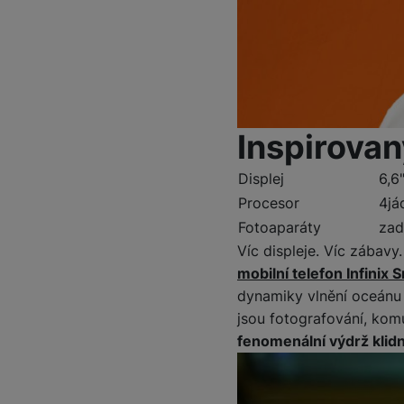
Inspirovan
Displej
6,6
Procesor
4já
Fotoaparáty
zad
Víc displeje. Víc zábavy
mobilní telefon Infinix 
dynamiky vlnění oceánu a
jsou fotografování, komu
fenomenální výdrž klidně