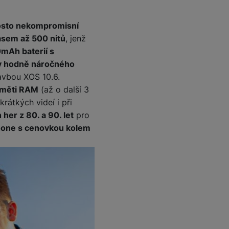
osto nekompromisní
asem až 500 nitů
, jenž
mAh baterií s
ny hodně náročného
avbou XOS 10.6.
aměti RAM
(až o další 3
krátkých videí i při
her z 80. a 90. let
pro
hone s cenovkou kolem