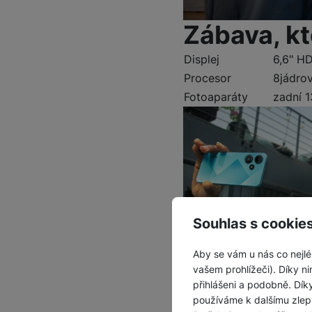
Zábava, kt
Displej
6,6" HD
Procesor
8jádro
Fotoaparáty
zadní 1
Souhlas s cookie
Aby se vám u nás co nejlé
vašem prohlížeči). Díky ni
přihlášeni a podobně. Dí
používáme k dalšímu zlep