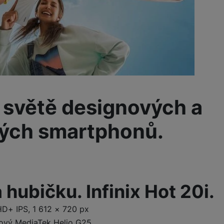
Tablety
Foto
Smart
Ventilátory
ve světě designových a
Počítače a notebooky
ých smartphonů.
Herní zóna
Péče o zdraví a tělo
 hubičku. Infinix Hot 20i.
HD+ IPS, 1 612 × 720 px
ový MediaTek Helio G25