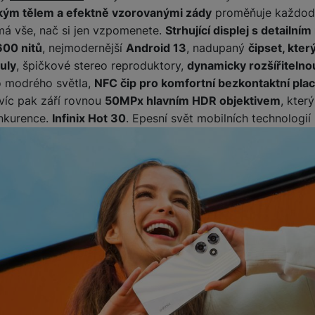
kým tělem a efektně vzorovanými zády
proměňuje každode
má vše, nač si jen vzpomenete.
Strhující displej s detailním
žíváme my nebo naši partneři, abychom vám mohli zobrazit vhodné
600 nitů
, nejmodernější
Android 13
, nadupaný
čipset, který
a stránkách třetích stran.
uly
, špičkové stereo reproduktory,
dynamicky rozšířiteln
ho modrého světla,
NFC čip pro komfortní bezkontaktní plac
víc pak září rovnou
50MPx hlavním HDR objektivem
, kter
onkurence.
Infinix Hot 30
. Epesní svět mobilních technologií 