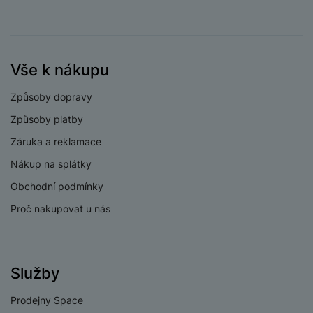
a
n
n
m
a
i
e
bí
c
r
je
e
Vše k nákupu
y
ní
m
Způsoby dopravy
Způsoby platby
Záruka a reklamace
Nákup na splátky
Obchodní podmínky
Proč nakupovat u nás
Služby
Prodejny Space