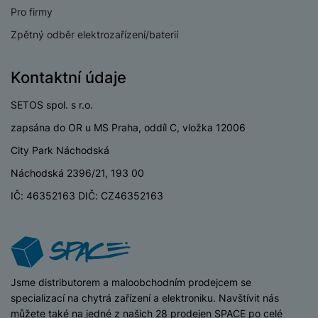
Pro firmy
Zpětný odběr elektrozařízení/baterií
Kontaktní údaje
SETOS spol. s r.o.
zapsána do OR u MS Praha, oddíl C, vložka 12006
City Park Náchodská
Náchodská 2396/21, 193 00
IČ: 46352163 DIČ: CZ46352163
iSpace
Jsme distributorem a maloobchodním prodejcem se
specializací na chytrá zařízení a elektroniku. Navštívit nás
můžete také na jedné z našich 28 prodejen SPACE po celé