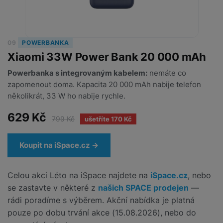
P
d
a
i
d
ří
n
m
č
i
s
i
ě
e
o
l
c
ť
09
POWERBANKA
u
e
o
H
Xiaomi 33W Power Bank 20 000 mAh
š
P
v
e
e
P
o
é
r
Powerbanka s integrovaným kabelem:
nemáte co
n
ří
u
k
n
zapomenout doma. Kapacita 20 000 mAh nabije telefon
s
s
z
a
í
několikrát, 33 W ho nabije rychle.
t
l
d
rt
p
v
u
r
y
629 Kč
ř
799 Kč
ušetříte 170 Kč
í
š
a
í
p
e
p
s
r
n
r
Koupit na iSpace.cz →
l
o
s
o
u
A
t
A
š
Celou akci Léto na iSpace najdete na
iSpace.cz
, nebo
ir
v
ir
e
P
í
p
se zastavte v některé z
našich SPACE prodejen
—
n
o
p
o
rádi poradíme s výběrem. Akční nabídka je platná
s
d
r
d
pouze po dobu trvání akce (15.08.2026), nebo do
t
s
o
s