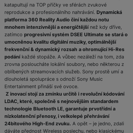
y
n
k
a
katapultují na TOP příčky ve sférách zvukové
Tyto cookies nám umožňují měření výkonu našeho webu i
e
t
a
y
Marketingové
d
Marketingové
-
abychom vás neobtěžovali nevhodnou
našich reklamních kampaní. Jejich pomocí určujeme počet
r
reprodukce a profesionálního nahrávání.
Dynamická
v
N
b
reklamou
.
návštěv a zdroje návštěv našich internetových stránek. Data
t
í
a
platforma 360 Reality Audio činí každou notu
E
íj
P
Povoleno
získaná pomocí těchto cookies zpracováváme souhrnně a
o
k
b
x
mnohem intenzivnější a energičtější
než kdy dříve,
e
ří
anonymně, takže nejsme schopni identifikovat konkrétní
r
d
íj
t
zatímco
progresivní systém DSEE Ultimate se stará o
č
sl
uživatele našeho webu.
y
o
e
e
Marketingové cookies používáme my nebo naši partneři,
k
u
umocněnou kvalitu digitální muziky, optimálnější
m
č
r
abychom vám mohli zobrazit vhodné obsahy nebo reklamy jak
y
š
B
frekvenční & dynamický rozsah
a ohromující Hi-Res
á
k
n
na našich stránkách, tak na stránkách třetích stran.
(
e
a
podání
každé stopáže. A vůbec nezáleží na tom, zda
c
y
í
2
n
t
zrovna posloucháte lokální soubory, nebo některou z
í
H
3
st
e
L
m
oblíbených streamovacích služeb. Sony prostě umí a
D
0
ví
ri
o
s
D
dlouholetá spolupráce s odnoží Sony Music
V
p
e
k
p
d
Entertainment přináší své ovoce.
)
r
a
á
o
is
o
Z inovací stojí za zmínku určitě i revoluční kódování
n
t
t
N
k
A
LDAC, které, společně s nejnovějším standardem
a
o
ř
a
y
p
p
technologie Bluetooth LE, garantuje prvotřídní a
r
e
b
pl
á
y
nízkolatenční přenosy, i velkolepé přehrávání
E
b
íj
e
j
x
i
24bitového High-End zvuku.
A opět – je jedno, zdali
e
W
P
e
t
č
dáváte přednost Wireless poslechu, nebo klasickému
cí
a