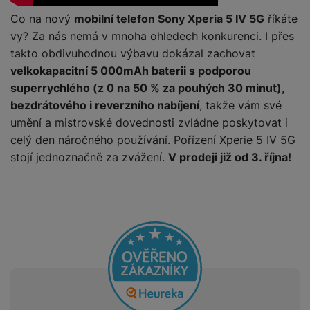
P
d
a
i
d
ří
Co na nový
mobilní telefon Sony Xperia 5 IV 5G
říkáte
n
m
č
i
s
i
vy? Za nás nemá v mnoha ohledech konkurenci. I přes
ě
e
o
l
c
takto obdivuhodnou výbavu dokázal zachovat
ť
u
e
o
H
velkokapacitní 5 000mAh baterii s podporou
š
P
v
e
superrychlého (z 0 na 50 % za pouhých 30 minut),
e
P
o
é
r
bezdrátového i reverzního nabíjení
, takže vám své
n
ří
u
k
n
umění a mistrovské dovednosti zvládne poskytovat i
s
s
z
a
í
t
l
d
celý den náročného používání. Pořízení Xperie 5 IV 5G
rt
p
v
u
r
stojí jednoznačně za zvážení.
V prodeji již od 3. října!
y
ř
í
š
a
í
p
e
p
s
r
n
r
l
o
s
o
u
A
t
A
š
ir
v
ir
e
P
í
p
n
o
p
o
s
d
r
d
t
s
o
s