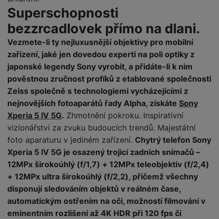
y
r
t
c
n
t
d
á
r
Superschopnosti
m
t
o
v
k
i
ř
O
in
s
a
o
k
m
bezzrcadlovek přímo na dlani.
í
y
c
e
u
k
kl
š
ni
a
o
k
e
b
t
y
a
n
Vezmete-li ty nejluxusnější objektivy pro mobilní
t
bi
f
i
d
p
y
o
zařízení, jaké jen dovedou experti na poli optiky z
ln
o
č
o
r
a
r
japonské legendy Sony vyrobit, a přidáte-li k nim
í
t
e
o
o
b
y
t
pověstnou zručnost profíků z etablované společnosti
o
r
t
a
el
a
L
Zeiss společně s technologiemi vycházejícími z
S
o
a
t
e
p
e
nejnovějších fotoaparátů řady Alpha, získáte
Sony
m
v
b
o
f
a
d
a
Xperia 5 IV 5G
.
Zhmotnění pokroku. Inspirativní
é
le
h
o
r
n
rt
k
t
y
vizionářství za zvuku budoucích trendů. Majestátní
n
á
i
a
y
n
foto aparaturu v jediném zařízení.
Chytrý telefon Sony
y
t
P
c
m
a
Xperia 5 IV 5G je osazený trojicí zadních snímačů –
ů
ř
e
D
e
n
12MPx širokoúhlý (f/1,7) + 12MPx teleobjektiv (f/2,4)
m
í
r
r
o
P
+ 12MPx ultra širokoúhlý (f/2,2), přičemž všechny
s
ž
y
t
N
r
l
á
S
disponují sledováním objektů v reálném čase,
e
a
a
u
D
k
t
automatickým ostřením na oči, možností filmování v
b
b
č
š
a
y
a
o
eminentním rozlišení až 4K HDR při 120 fps či
í
k