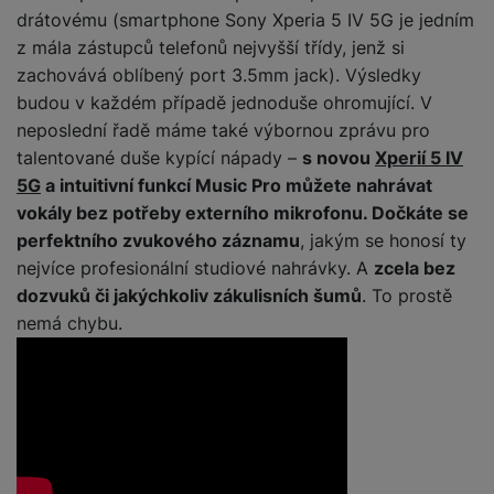
ří
c
e
ů
s
drátovému (smartphone Sony Xperia 5 IV 5G je jedním
t
s
í
r
m
t
z mála zástupců telefonů nejvyšší třídy, jenž si
c
l
a
n
oj
h
u
zachovává oblíbený port 3.5mm jack). Výsledky
d
P
í
á
P
š
a
budou v každém případě jednoduše ohromující. V
ř
S
n
P
ří
e
p
í
neposlední řadě máme také výbornou zprávu pro
S
k
ří
s
n
t
s
D
talentované duše kypící nápady –
s novou
Xperií 5 IV
y
sl
l
s
é
l
d
5G
a intuitivní funkcí Music Pro můžete nahrávat
u
u
t
r
u
is
š
š
vokály bez potřeby externího mikrofonu. Dočkáte se
v
y
š
k
e
e
perfektního zvukového záznamu
, jakým se honosí ty
í
e
y
n
n
M
nejvíce profesionální studiové nahrávky. A
zcela bez
p
n
st
s
ik
r
S
dozvuků či jakýchkoliv zákulisních šumů
. To prostě
s
ví
t
r
o
S
t
nemá chybu.
p
v
o
s
D
v
r
í
f
p
d
í
o
p
o
o
is
p
M
r
n
t
k
r
a
o
y
ř
y
o
c
l
e
a
e
P
b
u