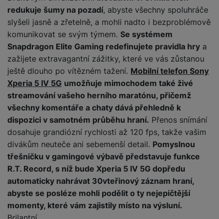
y
O
e
t
y
é
t
o
ni
t
m
redukuje šumy na pozadí
, abyste všechny spoluhráče
n
a
c
r
y
p
o
t
t
ř
o
o
slyšeli jasně a zřetelně, a mohli nadto i bezproblémově
e
h
n
r
r
o
o
e
bi
t
pi
r
O
komunikovat se svým týmem.
Se systémem
í
s
y,
a
r
b
ln
e
lá
a
c
Snapdragon Elite Gaming redefinujete pravidla hry
a
s
t
a
p
y
i
í
b
t
n
h
t
zažijete extravagantní zážitky, které ve vás zůstanou
e
u
a
č
t
o
o
n
r
o
S
ještě dlouho po vítězném tažení.
Mobilní telefon Sony
n
di
r
e
el
o
r
á
a
l
m
y
o
á
Xperia 5 IV 5G
umožňuje mimochodem také živé
e
k
y
s
n
y
a
F
s
t
streamování vašeho herního maratónu, přičemž
f
ů
K
kl
n
rt
o
y
y
S
o
m
všechny komentáře a chaty dává přehledně k
D
u
a
é
m
t
st
p
n
o
c
dispozici v samotném průběhu hraní.
Přenos snímání
p
f
Vi
o
o
é
P
o
y
k
h
r
ól
P
dosahuje grandiózní rychlosti až 120 fps, takže vašim
d
ni
m
ří
rt
o
y
o
ie
o
P
divákům neuteče ani sebemenší detail.
Pomyslnou
e
t
B
y
s
o
v
ň
c
a
u
o
o
o
třešničku v gamingové výbavě představuje funkce
a
l
v
a
s
h
t
z
čí
S
k
r
t
R.T. Record, s níž bude Xperia 5 IV 5G dopředu
u
ní
c
k
y
v
d
t
l
a
y
e
š
automaticky nahrávat 30vteřinový záznam hraní,
p
í
é
tr
r
r
a
u
m
ri
e
o
abyste se posléze mohli podělit o ty nejepičtější
s
s
é
z
a
č
c
e
e
n
m
t
p
momenty, které vám zajistily místo na výsluní.
h
e
,
e
h
r
p
s
ů
a
o
o
n
b
Brilantní.
a
á