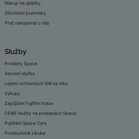
Nákup na splátky
a
n
n
m
a
Obchodní podmínky
i
e
bí
c
Proč nakupovat u nás
r
je
e
y
ní
m
Služby
Prodejny Space
Servisní služby
Lepení ochranných fólií na míru
Výkupy
Zapůjčení Fujifilm Instax
CEWE služby na prodejnách Space
Pojištění Space Care
Prodloužená záruka