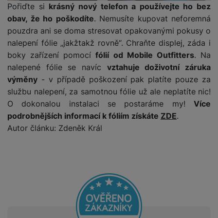
y
r
t
c
Pořiďte si
krásný nový telefon a používejte ho bez
n
t
d
á
r
m
t
o
v
k
i
ř
obav, že ho poškodíte
. Nemusíte kupovat neforemná
O
in
s
a
o
k
m
í
y
c
e
u
k
kl
š
pouzdra ani se doma stresovat opakovanými pokusy o
ni
a
o
k
e
b
t
y
a
n
t
nalepení fólie „jakžtakž rovně“. Chraňte displej, záda i
bi
f
i
d
p
y
o
boky zařízení pomocí
fólií od Mobile Outfitters
. Na
ln
o
č
o
r
a
r
í
nalepené fólie se navíc
vztahuje doživotní záruka
t
e
o
o
b
y
t
o
výměny
- v případě poškození pak platíte pouze za
r
t
a
el
a
L
službu nalepení, za samotnou fólie už ale neplatíte nic!
S
o
a
t
e
p
e
O dokonalou instalaci se postaráme my!
Více
m
v
b
o
f
a
d
a
é
le
h
podrobnějších informací k fóliím získáte
ZDE
.
o
r
n
rt
k
t
y
Autor článku: Zdeněk Král
n
á
i
a
y
n
y
t
P
c
m
a
ů
ř
e
D
e
n
m
í
r
r
o
P
s
ž
y
t
N
r
l
á
S
e
a
a
u
D
k
t
b
b
č
š
a
y
a
o
í
k