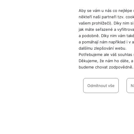
e
l
v
n
e
Aby se vám u nás co nejlépe
l
st
v
někteří naši partneři tzv. co
a
ví
vašem prohlížeči). Díky nim s
i
d
k
jak máte seřazené a vyfiltrova
z
a
v
a podobně. Díky nim vám tak
e
č
y
a pomáhají nám například i v 
e
s
P
dalšímu zlepšování webu.
D
a
o
Potřebujeme ale váš souhlas 
H
á
v
Děkujeme, že nám ho dáte, a 
w
e
l
a
budeme chovat zodpovědně.
e
r
k
č
r
n
o
Nastavení souhlasů
ů
b
í
v
cookies
m
Odmítnout vše
N
a
sl
é
n
u
o
Technické
Technické
-
bez těchto cook
k
c
v
VŽDY AKTIVNÍ
y
h
l
á
a
P
Technické cookies umožňují 
t
B
d
Preferenční a rozš
a
Preferenční a rozšířené funk
porovnávání produktů a další
k
e
a
m
nastavovat znovu a abyste se 