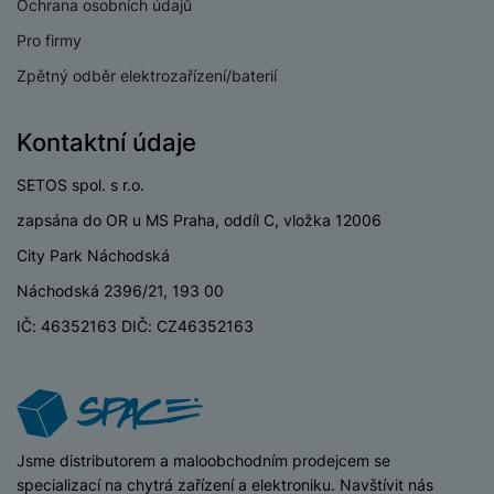
e
Ochrana osobních údajů
l
v
n
e
Pro firmy
l
st
v
a
ví
Zpětný odběr elektrozařízení/baterií
i
d
k
z
a
v
e
Kontaktní údaje
č
y
e
s
P
SETOS spol. s r.o.
D
a
o
H
á
v
zapsána do OR u MS Praha, oddíl C, vložka 12006
w
e
l
a
e
r
City Park Náchodská
k
č
r
n
o
Náchodská 2396/21, 193 00
ů
b
í
v
m
a
IČ: 46352163 DIČ: CZ46352163
sl
é
n
u
o
k
c
v
y
h
l
á
a
P
t
B
d
iSpace
Jsme distributorem a maloobchodním prodejcem se
a
k
e
a
specializací na chytrá zařízení a elektroniku. Navštívit nás
m