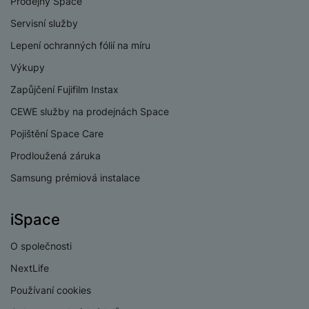
Prodejny Space
v
p
í
Servisní služby
r
a
P
Lepení ochranných fólií na míru
H
č
ř
e
Výkupy
k
í
r
y
Zapůjčení Fujifilm Instax
s
ní
a
l
CEWE služby na prodejnách Space
m
s
u
o
u
Pojištění Space Care
š
ni
š
e
Prodloužená záruka
t
i
n
o
č
Samsung prémiová instalace
s
r
k
t
y
y
v
iSpace
í
H
P
p
e
O společnosti
ří
r
r
sl
NextLife
o
n
u
t
í
Používaní cookies
š
e
o